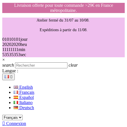
Livraison offerte pour toute commande >29€ en France
métropolitaine.
Atelier fermé du 31/07 au 10/08.
Expéditions à partir du 11/08.
01
01
01
01
jour
20
20
20
20
heu
11
11
11
11
min
53
53
53
53
sec
×
search
clear
Langue :

English
Français
Español
Italiano
Deutsch

Connexion