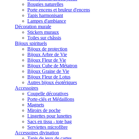
Bougies naturelles
Porte encens et bruleur d'encens
Tapis harmonisant
Lampes d'ambiance
Décoration murale
Stickers muraux
Toiles sur châssis
Bijoux spirituels
Bijoux de protection
Bijoux Arbre de Vie
Bijoux Fleur de Vie
Bijoux Cube de Métatron
Bijoux Graine de Vie
Bijoux Fleur de Lotus
Autres bijoux ésotériques
Accessoires
Coupelle décoratives
Porte-clés et Médaillons
Magnets
Miroirs de poche
Lingettes pour lunettes
Sacs en tissu - tote bag
Serviettes microfibre
Accessoires divination
Tapis de jeux de cartes