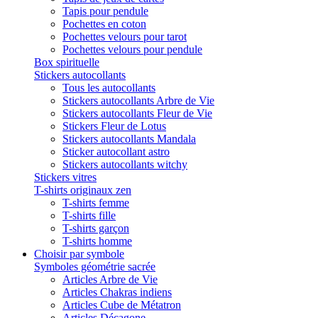
Tapis pour pendule
Pochettes en coton
Pochettes velours pour tarot
Pochettes velours pour pendule
Box spirituelle
Stickers autocollants
Tous les autocollants
Stickers autocollants Arbre de Vie
Stickers autocollants Fleur de Vie
Stickers Fleur de Lotus
Stickers autocollants Mandala
Sticker autocollant astro
Stickers autocollants witchy
Stickers vitres
T-shirts originaux zen
T-shirts femme
T-shirts fille
T-shirts garçon
T-shirts homme
Choisir par symbole
Symboles géométrie sacrée
Articles Arbre de Vie
Articles Chakras indiens
Articles Cube de Métatron
Articles Décagone