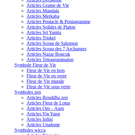
Articles Graine de Vie
Articles Mandala
Articles Merkaba
Articles Pentacle & Pentagramme
Articles Solides de Platon
Articles Sri Yantra
Articles Triskel
Articles Sceau de Salomon
Articles Sceau des 7 Archanges
Articles Nazar Boncuk
Articles Tetragrammaton
Symbole Fleur de Vie
Fleur de Vie en bois
Fleur de Vie en verre
Fleur de Vie murale
Fleur de Vie sous verre
Symboles zen
Articles Bouddha zen
Articles Fleur de Lotus
Articles Om – Aum
Articles Yin Yang
Articles Infini
Articles Unalome
Symboles wicca