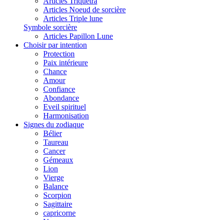
Articles Triquetra
Articles Noeud de sorcière
Articles Triple lune
Symbole sorcière
Articles Papillon Lune
Choisir par intention
Protection
Paix intérieure
Chance
Amour
Confiance
Abondance
Eveil spirituel
Harmonisation
Signes du zodiaque
Bélier
Taureau
Cancer
Gémeaux
Lion
Vierge
Balance
Scorpion
Sagittaire
capricorne