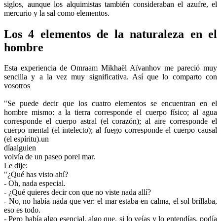
siglos, aunque los alquimistas también consideraban el azufre, el
mercurio y la sal como elementos.
Los 4 elementos de la naturaleza en el
hombre
Esta experiencia de Omraam Mikhaël Aïvanhov me pareció muy
sencilla y a la vez muy significativa. Así que lo comparto con
vosotros
"Se puede decir que los cuatro elementos se encuentran en el
hombre mismo: a la tierra corresponde el cuerpo físico; al agua
corresponde el cuerpo astral (el corazón); al aire corresponde el
cuerpo mental (el intelecto); al fuego corresponde el cuerpo causal
(el espíritu).un
díaalguien
volvía de un paseo porel mar.
Le dije:
"¿Qué has visto ahí?
- Oh, nada especial.
- ¿Qué quieres decir con que no viste nada allí?
- No, no había nada que ver: el mar estaba en calma, el sol brillaba,
eso es todo.
- Pero había algo esencial, algo que, si lo veías y lo entendías, podía