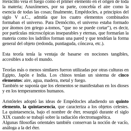
Heráclito veía el fuego como el primer elemento en el origen de toda
la materia; Anaxímenes, por su parte, concebía el aire como la
esencia de todas las cosas; finalmente, Empédocles, a principios del
siglo V a.C., admitía que los cuatro elementos combinados
formaban el universo. Para Demócrito, el universo estaba formado
por átomos (en griego a-tomos, "que no se puede cortar"), es decir,
por partículas microscópicas inseparables y eternas, que formarían la
materia como los ladrillos forman una pared y que tendrían la forma
general del objeto (redonda, puntiaguda, cóncava, etc.).
Esta teoría tenía la ventaja de basarse en nociones tangibles,
accesibles a todo el mundo.
Teorías más o menos similares fueron utilizadas por otras culturas en
Egipto, Japón e India. Los chinos tenían un sistema de
cinco
elementos
: aire, agua, madera, metal y fuego.
También se suponía que los elementos se manifestaban en los dioses
y en los temperamentos humanos.
Aristóteles adoptó las ideas de Empédocles añadiendo un
quinto
elemento
,
la quintaesencia
, que caracteriza a los objetos celestes.
La quintaesencia, bajo el nombre de éter, resurgió durante el siglo
XIX cuando se trabajó sobre la radiación electromagnética.
Algunas filosofías orientales también conservan la noción de vacío,
análoga a la del éter.