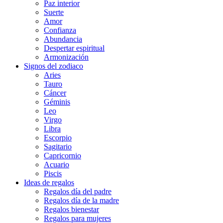
Paz interior
Suerte
Amor
Confianza
Abundancia
Despertar espiritual
Armonización
Signos del zodiaco
Aries
Tauro
Cáncer
Géminis
Leo
Virgo
Libra
Escorpio
Sagitario
Capricornio
Acuario
Piscis
Ideas de regalos
Regalos día del padre
Regalos día de la madre
Regalos bienestar
Regalos para mujeres