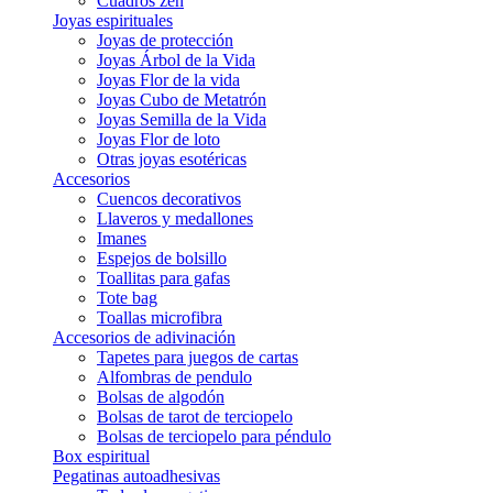
Cuadros zen
Joyas espirituales
Joyas de protección
Joyas Árbol de la Vida
Joyas Flor de la vida
Joyas Cubo de Metatrón
Joyas Semilla de la Vida
Joyas Flor de loto
Otras joyas esotéricas
Accesorios
Cuencos decorativos
Llaveros y medallones
Imanes
Espejos de bolsillo
Toallitas para gafas
Tote bag
Toallas microfibra
Accesorios de adivinación
Tapetes para juegos de cartas
Alfombras de pendulo
Bolsas de algodón
Bolsas de tarot de terciopelo
Bolsas de terciopelo para péndulo
Box espiritual
Pegatinas autoadhesivas