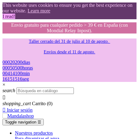
This website uses cookies to ensure you get the best experience on
our website.
Learn more
I read!
Envio gratuito para cualquier pedido > 39 € en España (con
Mondial Relay Inpost).
Taller cerrado del 31 de julio al 10 de agosto.
Envíos desde el 11 de agosto.
00
02
02
00
dias
00
05
05
00
horas
00
41
41
00
min
15
14
14
15
seg
×
search

shopping_cart
Carrito
(0)

Iniciar sesión
Toggle navigation
☰
Nuestros productos
Para dinamizar el agua