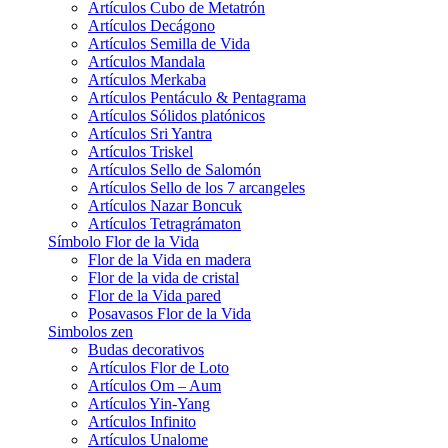
Artículos Cubo de Metatrón
Artículos Decágono
Artículos Semilla de Vida
Artículos Mandala
Artículos Merkaba
Artículos Pentáculo & Pentagrama
Artículos Sólidos platónicos
Artículos Sri Yantra
Artículos Triskel
Artículos Sello de Salomón
Artículos Sello de los 7 arcangeles
Artículos Nazar Boncuk
Artículos Tetragrámaton
Símbolo Flor de la Vida
Flor de la Vida en madera
Flor de la vida de cristal
Flor de la Vida pared
Posavasos Flor de la Vida
Simbolos zen
Budas decorativos
Artículos Flor de Loto
Artículos Om – Aum
Artículos Yin-Yang
Artículos Infinito
Artículos Unalome