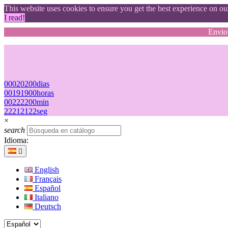
This website uses cookies to ensure you get the best experience on o
I read!
Envio 
00
02
02
00
dias
00
19
19
00
horas
00
22
22
00
min
22
21
21
22
seg
×
search
Idioma:

English
Français
Español
Italiano
Deutsch