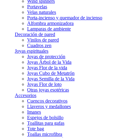
Wind spinners
Portavelas
Velas naturales
Porta-incienso y quemador de incienso
Alfombra armonizadora
Lamparas de ambiente
Decoración de pared
Vinilos de pared
Cuadros zen
Joyas espirituales
Joyas de protección
Joyas Árbol de la Vida
Joyas Flor de la vida
Joyas Cubo de Metatrón
Joyas Semilla de la Vida
Joyas Flor de loto
Otras joyas esotéricas
Accesorios
Cuencos decorativos
Llaveros y medallones
Imanes
Espejos de bolsillo
Toallitas para gafas
Tote bag
Toallas microfibra