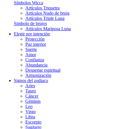
Símbolos Wicca
Artículos Triquetra
Artículos Nudo de bruja
Artículos Triple Luna
Simbolo de brujos
Artículos Mariposa Luna
Elegir por intención
Protección
Paz interior
Suerte
Amor
Confianza
Abundancia
Despertar espiritual
Armonización
Signos del zodiaco
Aries
Tauro
Cáncer
Géminis
Leo
Virgo
Libra
Escorpio
Sagitario