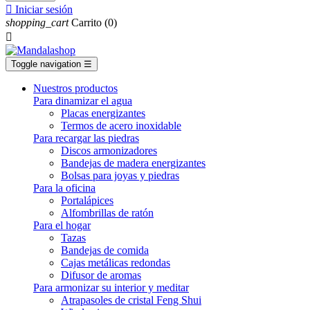

Iniciar sesión
shopping_cart
Carrito
(0)

Toggle navigation
☰
Nuestros productos
Para dinamizar el agua
Placas energizantes
Termos de acero inoxidable
Para recargar las piedras
Discos armonizadores
Bandejas de madera energizantes
Bolsas para joyas y piedras
Para la oficina
Portalápices
Alfombrillas de ratón
Para el hogar
Tazas
Bandejas de comida
Cajas metálicas redondas
Difusor de aromas
Para armonizar su interior y meditar
Atrapasoles de cristal Feng Shui