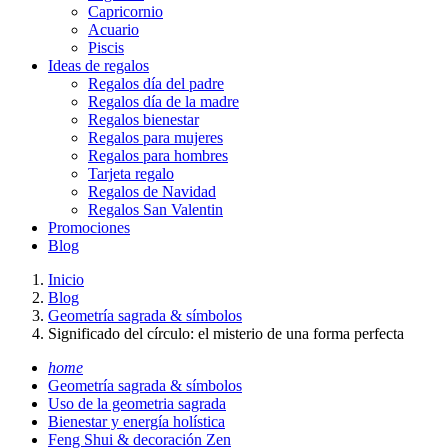
Capricornio
Acuario
Piscis
Ideas de regalos
Regalos día del padre
Regalos día de la madre
Regalos bienestar
Regalos para mujeres
Regalos para hombres
Tarjeta regalo
Regalos de Navidad
Regalos San Valentin
Promociones
Blog
Inicio
Blog
Geometría sagrada & símbolos
Significado del círculo: el misterio de una forma perfecta
home
Geometría sagrada & símbolos
Uso de la geometria sagrada
Bienestar y energía holística
Feng Shui & decoración Zen