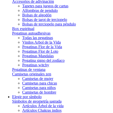
Accesorios de adivinación
Tapetes para juegos de cartas
Alfombras de pendulo
Bolsas de algodón
Bolsas de tarot de terciopelo
Bolsas de terciopelo para péndulo
Box espiritual
Pegatinas autoadhesivas
Todas las pegatinas
Vinilos Arbol de la Vida
Pegatinas Flor de la Vida
Pegatinas Flor de Loto
Pegatinas Mandalas
Pegatina signo del zodíaco
Pegatinas witchy
Pegatinas de ventana
Camisetas originales zen
Camisetas de mujer
Camisetas para chicas
Camisetas para niños
Camisetas de hombre
Elegir por símbolo
Símbolos de geometría sagrada
Artículos Árbol de la vida
Artículos Chakras indios