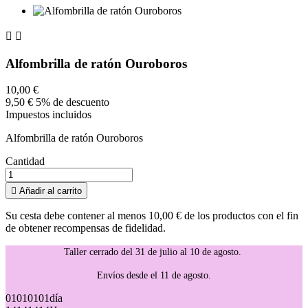


Alfombrilla de ratón Ouroboros
10,00 €
9,50 €
5% de descuento
Impuestos incluidos
Alfombrilla de ratón Ouroboros
Cantidad

Añadir al carrito
Su cesta debe contener al menos 10,00 € de los productos con el fin
de obtener recompensas de fidelidad.
Taller cerrado del 31 de julio al 10 de agosto.
Envíos desde el 11 de agosto.
01
01
01
01
día