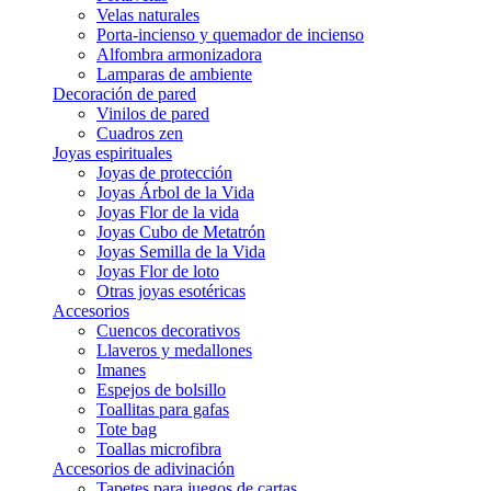
Velas naturales
Porta-incienso y quemador de incienso
Alfombra armonizadora
Lamparas de ambiente
Decoración de pared
Vinilos de pared
Cuadros zen
Joyas espirituales
Joyas de protección
Joyas Árbol de la Vida
Joyas Flor de la vida
Joyas Cubo de Metatrón
Joyas Semilla de la Vida
Joyas Flor de loto
Otras joyas esotéricas
Accesorios
Cuencos decorativos
Llaveros y medallones
Imanes
Espejos de bolsillo
Toallitas para gafas
Tote bag
Toallas microfibra
Accesorios de adivinación
Tapetes para juegos de cartas