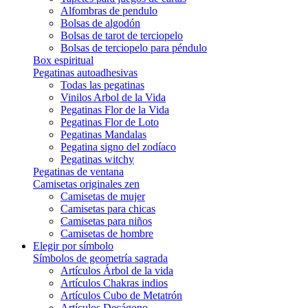
Alfombras de pendulo
Bolsas de algodón
Bolsas de tarot de terciopelo
Bolsas de terciopelo para péndulo
Box espiritual
Pegatinas autoadhesivas
Todas las pegatinas
Vinilos Arbol de la Vida
Pegatinas Flor de la Vida
Pegatinas Flor de Loto
Pegatinas Mandalas
Pegatina signo del zodíaco
Pegatinas witchy
Pegatinas de ventana
Camisetas originales zen
Camisetas de mujer
Camisetas para chicas
Camisetas para niños
Camisetas de hombre
Elegir por símbolo
Símbolos de geometría sagrada
Artículos Árbol de la vida
Artículos Chakras indios
Artículos Cubo de Metatrón
Artículos Decágono