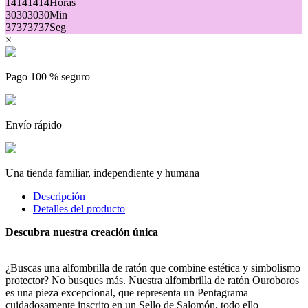
14
14
14
14
Horas
30
30
30
30
Min
37
37
37
37
Seg
×
Pago 100 % seguro
Envío rápido
Una tienda familiar, independiente y humana
Descripción
Detalles del producto
Descubra nuestra creación única
¿Buscas una alfombrilla de ratón que combine estética y simbolismo
protector? No busques más. Nuestra alfombrilla de ratón Ouroboros
es una pieza excepcional, que representa un Pentagrama
cuidadosamente inscrito en un Sello de Salomón, todo ello