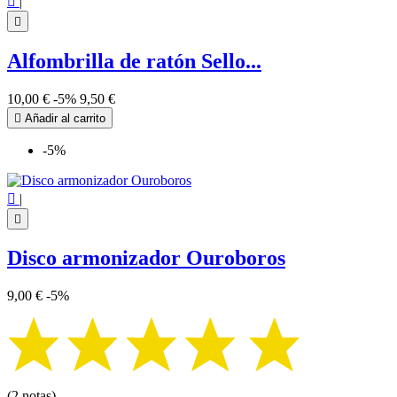

|

Alfombrilla de ratón Sello...
10,00 €
-5%
9,50 €

Añadir al carrito
-5%

|

Disco armonizador Ouroboros
9,00 €
-5%
(2 notas)