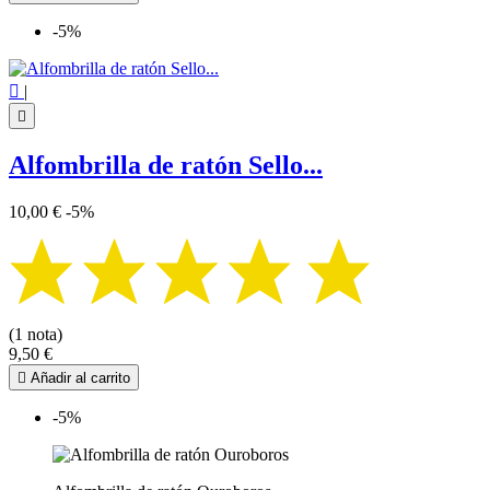
-5%

|

Alfombrilla de ratón Sello...
10,00 €
-5%
(1 nota)
9,50 €

Añadir al carrito
-5%