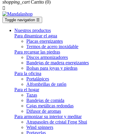
shopping_cart
Carrito
(0)

Toggle navigation
☰
Nuestros productos
Para dinamizar el agua
Placas energizantes
Termos de acero inoxidable
Para recargar las piedras
Discos armonizadores
Bandejas de madera energizantes
Bolsas para joyas y piedras
Para la oficina
Portalápices
Alfombrillas de ratón
Para el hogar
Tazas
Bandejas de comida
Cajas metálicas redondas
Difusor de aromas
Para armonizar su interior y meditar
Atrapasoles de cristal Feng Shui
Wind spinners
Portavelas