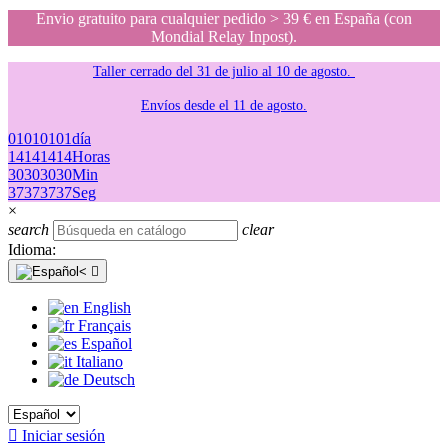
Envio gratuito para cualquier pedido > 39 € en España (con
Mondial Relay Inpost).
Taller cerrado del 31 de julio al 10 de agosto.
Envíos desde el 11 de agosto.
01
01
01
01
día
14
14
14
14
Horas
30
30
30
30
Min
37
37
37
37
Seg
×
search
clear
Idioma:

English
Français
Español
Italiano
Deutsch

Iniciar sesión