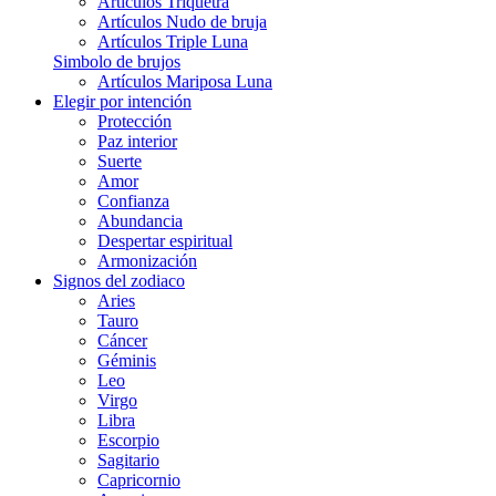
Artículos Triquetra
Artículos Nudo de bruja
Artículos Triple Luna
Simbolo de brujos
Artículos Mariposa Luna
Elegir por intención
Protección
Paz interior
Suerte
Amor
Confianza
Abundancia
Despertar espiritual
Armonización
Signos del zodiaco
Aries
Tauro
Cáncer
Géminis
Leo
Virgo
Libra
Escorpio
Sagitario
Capricornio