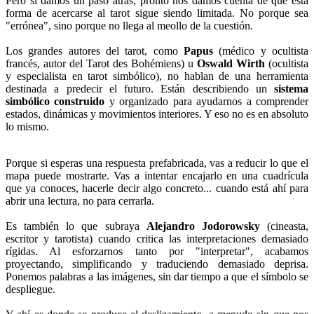
Pero si damos un paso atrás, pronto nos damos cuenta de que esta
forma de acercarse al tarot sigue siendo limitada. No porque sea
"errónea", sino porque no llega al meollo de la cuestión.
Los grandes autores del tarot, como
Papus
(médico y ocultista
francés, autor del Tarot des Bohémiens) u
Oswald Wirth
(ocultista
y especialista en tarot simbólico), no hablan de una herramienta
destinada a predecir el futuro. Están describiendo un
sistema
simbólico construido
y organizado para ayudarnos a comprender
estados, dinámicas y movimientos interiores. Y eso no es en absoluto
lo mismo.
Porque si esperas una respuesta prefabricada, vas a reducir lo que el
mapa puede mostrarte. Vas a intentar encajarlo en una cuadrícula
que ya conoces, hacerle decir algo concreto... cuando está ahí para
abrir una lectura, no para cerrarla.
Es también lo que subraya
Alejandro Jodorowsky
(cineasta,
escritor y tarotista) cuando critica las interpretaciones demasiado
rígidas. Al esforzarnos tanto por "interpretar", acabamos
proyectando, simplificando y traduciendo demasiado deprisa.
Ponemos palabras a las imágenes, sin dar tiempo a que el símbolo se
despliegue.