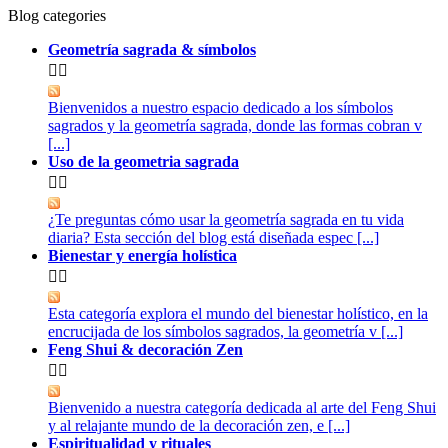
Blog categories
Geometría sagrada & símbolos


Bienvenidos a nuestro espacio dedicado a los símbolos
sagrados y la geometría sagrada, donde las formas cobran v
[...]
Uso de la geometria sagrada


¿Te preguntas cómo usar la geometría sagrada en tu vida
diaria? Esta sección del blog está diseñada espec [...]
Bienestar y energía holística


Esta categoría explora el mundo del bienestar holístico, en la
encrucijada de los símbolos sagrados, la geometría v [...]
Feng Shui & decoración Zen


Bienvenido a nuestra categoría dedicada al arte del Feng Shui
y al relajante mundo de la decoración zen, e [...]
Espiritualidad y rituales