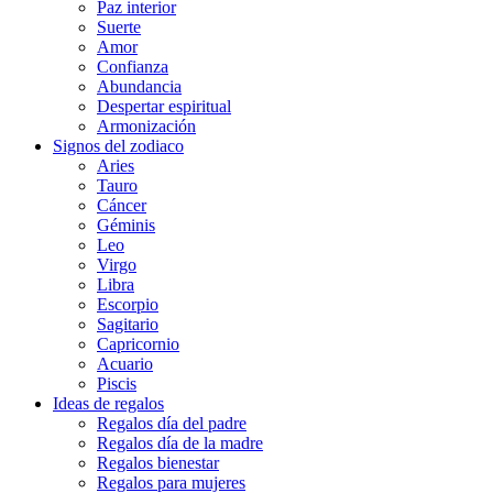
Paz interior
Suerte
Amor
Confianza
Abundancia
Despertar espiritual
Armonización
Signos del zodiaco
Aries
Tauro
Cáncer
Géminis
Leo
Virgo
Libra
Escorpio
Sagitario
Capricornio
Acuario
Piscis
Ideas de regalos
Regalos día del padre
Regalos día de la madre
Regalos bienestar
Regalos para mujeres