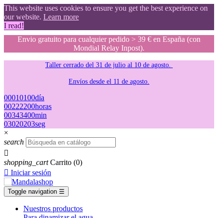
This website uses cookies to ensure you get the best experience on
our website.
Learn more
I read!
Envio gratuito para cualquier pedido > 39 € en España (con
Mondial Relay Inpost).
Taller cerrado del 31 de julio al 10 de agosto.
Envíos desde el 11 de agosto.
00
01
01
00
día
00
22
22
00
horas
00
34
34
00
min
02
01
01
02
seg
×
search

shopping_cart
Carrito
(0)

Iniciar sesión
Toggle navigation
☰
Nuestros productos
Para dinamizar el agua