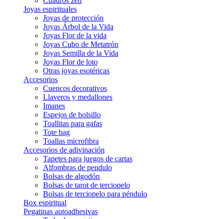
Cuadros zen
Joyas espirituales
Joyas de protección
Joyas Árbol de la Vida
Joyas Flor de la vida
Joyas Cubo de Metatrón
Joyas Semilla de la Vida
Joyas Flor de loto
Otras joyas esotéricas
Accesorios
Cuencos decorativos
Llaveros y medallones
Imanes
Espejos de bolsillo
Toallitas para gafas
Tote bag
Toallas microfibra
Accesorios de adivinación
Tapetes para juegos de cartas
Alfombras de pendulo
Bolsas de algodón
Bolsas de tarot de terciopelo
Bolsas de terciopelo para péndulo
Box espiritual
Pegatinas autoadhesivas