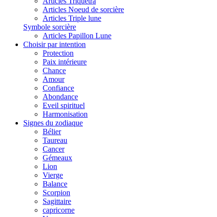
Articles Triquetra
Articles Noeud de sorcière
Articles Triple lune
Symbole sorcière
Articles Papillon Lune
Choisir par intention
Protection
Paix intérieure
Chance
Amour
Confiance
Abondance
Eveil spirituel
Harmonisation
Signes du zodiaque
Bélier
Taureau
Cancer
Gémeaux
Lion
Vierge
Balance
Scorpion
Sagittaire
capricorne