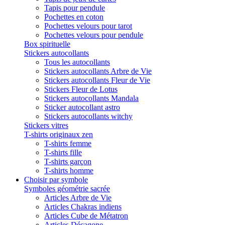
Tapis pour pendule
Pochettes en coton
Pochettes velours pour tarot
Pochettes velours pour pendule
Box spirituelle
Stickers autocollants
Tous les autocollants
Stickers autocollants Arbre de Vie
Stickers autocollants Fleur de Vie
Stickers Fleur de Lotus
Stickers autocollants Mandala
Sticker autocollant astro
Stickers autocollants witchy
Stickers vitres
T-shirts originaux zen
T-shirts femme
T-shirts fille
T-shirts garçon
T-shirts homme
Choisir par symbole
Symboles géométrie sacrée
Articles Arbre de Vie
Articles Chakras indiens
Articles Cube de Métatron
Articles Décagone