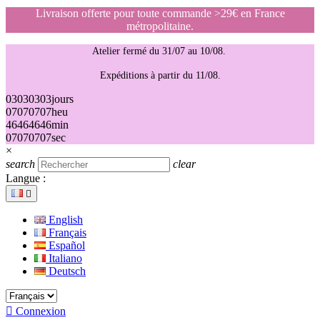
Livraison offerte pour toute commande >29€ en France
métropolitaine.
Atelier fermé du 31/07 au 10/08.
Expéditions à partir du 11/08.
03
03
03
03
jours
07
07
07
07
heu
46
46
46
46
min
07
07
07
07
sec
×
search
clear
Langue :

English
Français
Español
Italiano
Deutsch

Connexion