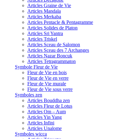
Articles Graine de Vie
Articles Mandala
Articles Merkaba
Articles Pentacle & Pentagramme
Articles Solides de Platon
Articles Sri Yantra
Articles Triskel
Articles Sceau de Salomon
Articles Sceau des 7 Archanges
Articles Nazar Boncuk
Articles Tetragrammaton
Symbole Fleur de Vie
Fleur de Vie en bois
Fleur de Vie en verre
Fleur de Vie murale
Fleur de Vie sous verre
Symboles zen
Articles Bouddha zen
Articles Fleur de Lotus
Articles Om – Aum
Articles Yin Yang
Articles Infini
Articles Unalome
Symboles wicca