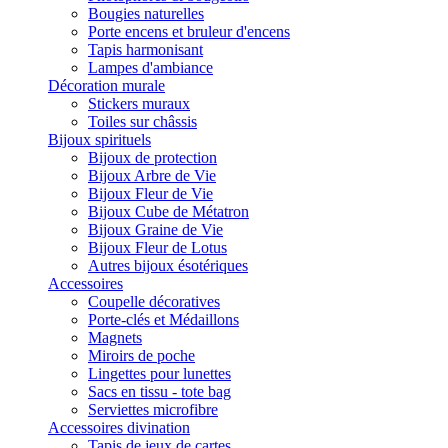
Bougies naturelles
Porte encens et bruleur d'encens
Tapis harmonisant
Lampes d'ambiance
Décoration murale
Stickers muraux
Toiles sur châssis
Bijoux spirituels
Bijoux de protection
Bijoux Arbre de Vie
Bijoux Fleur de Vie
Bijoux Cube de Métatron
Bijoux Graine de Vie
Bijoux Fleur de Lotus
Autres bijoux ésotériques
Accessoires
Coupelle décoratives
Porte-clés et Médaillons
Magnets
Miroirs de poche
Lingettes pour lunettes
Sacs en tissu - tote bag
Serviettes microfibre
Accessoires divination
Tapis de jeux de cartes