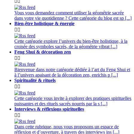


Vous vous demandez comment utiliser la géométrie sacrée
dans votre vie quotidienne ? Cette catégorie du blog est sp [...]
Bien-être holistique & énergie


Cette catégorie explore l’univers du bien-être holistique, à la
croisée des symboles sacrés, de la géométrie vibrat [...]
Feng Shui & décoration zen


Bienvenue dans notre catégorie dédiée à l’art du Feng Shui et
à l’univers apaisant de la décoration zen, enrichis p [...]
Spiritualité & rituels


Cette catégorie vous invite à explorer des pratiques spirituelles
puissantes et des rituels sacrés nourris par la s [...]
Interviews & réflexions spirituelles


Dans cette rubrique, nous vous proposons un espace de
réflexion et d’ouverture, à travers des interviews ins [...]