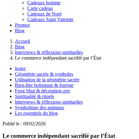
Cadeaux homme
Carte cadeau
Cadeaux de Noel
Cadeaux Saint Valentin
Promos
Blog
Accueil
Blog
Interviews & réflexions spirituelles
Le commerce indépendant sacrifié par l’État
home
Géométrie sacrée & symboles
Utilisation de la géométrie sacrée
Bien-être holistique & énergie
Feng Shui & décoration zen
Spiritualité & rituels
Interviews & réflexions spirituelles
Symbolique des animaux
Les essentiels du blog
Publié le : 09/02/2026
Le commerce indépendant sacrifié par l’État