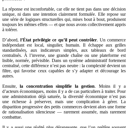
La réponse est inconfortable, car elle ne tient pas dans une décision
unique, ni dans une intention clairement formulée. Elle repose sur
une série de logiques structurelles qui, mises bout à bout, produisent
toujours les mêmes effets — et que nous avons collectivement appris
à tolérer.
D’abord,
l’État privilégie ce qu’il peut contrôler
. Un commerce
indépendant est local, singulier, humain. Il échappe aux grilles
standardisées, aux indicateurs simples, aux tableaux de bord
centralisés. À l’inverse, une grande chaîne ou une plateforme est
lisible, normée, prévisible. Dans un système administratif fortement
centralisé, cette différence n’est pas neutre : la complexité devient un
filtre, qui favorise ceux capables de s’y adapter et décourage les
autres.
Ensuite,
la concentration simplifie la gestion
. Moins il y a
d’acteurs économiques, moins il y a de cas particuliers à traiter. Pour
une administration déjà saturée, la diversité économique n’est pas
une richesse à préserver, mais une complication à gérer. La
disparition progressive des petits commerces devient alors une forme
de rationalisation silencieuse — rarement assumée, mais rarement
combattue.
Il y a aussi une réalité plus dérangeante, que l’on préfère souvent