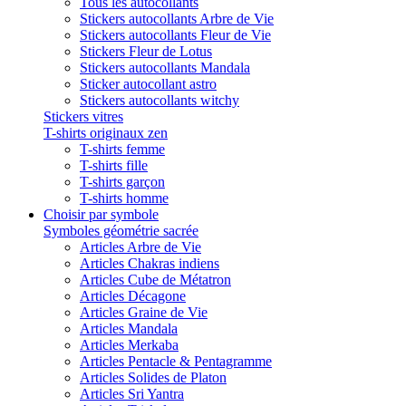
Tous les autocollants
Stickers autocollants Arbre de Vie
Stickers autocollants Fleur de Vie
Stickers Fleur de Lotus
Stickers autocollants Mandala
Sticker autocollant astro
Stickers autocollants witchy
Stickers vitres
T-shirts originaux zen
T-shirts femme
T-shirts fille
T-shirts garçon
T-shirts homme
Choisir par symbole
Symboles géométrie sacrée
Articles Arbre de Vie
Articles Chakras indiens
Articles Cube de Métatron
Articles Décagone
Articles Graine de Vie
Articles Mandala
Articles Merkaba
Articles Pentacle & Pentagramme
Articles Solides de Platon
Articles Sri Yantra