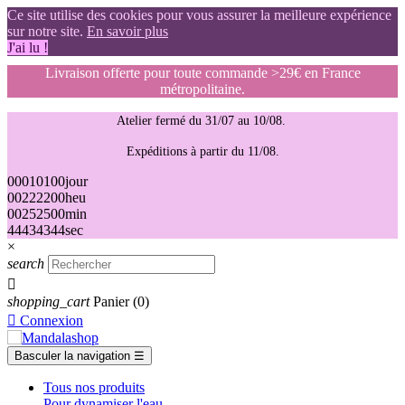
Ce site utilise des cookies pour vous assurer la meilleure expérience
sur notre site.
En savoir plus
J'ai lu !
Livraison offerte pour toute commande >29€ en France
métropolitaine.
Atelier fermé du 31/07 au 10/08.
Expéditions à partir du 11/08.
00
01
01
00
jour
00
22
22
00
heu
00
25
25
00
min
43
42
42
43
sec
×
search

shopping_cart
Panier
(0)

Connexion
Basculer la navigation
☰
Tous nos produits
Pour dynamiser l'eau