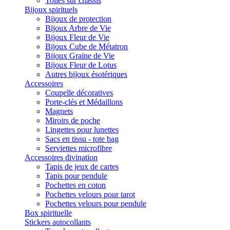
Toiles sur châssis
Bijoux spirituels
Bijoux de protection
Bijoux Arbre de Vie
Bijoux Fleur de Vie
Bijoux Cube de Métatron
Bijoux Graine de Vie
Bijoux Fleur de Lotus
Autres bijoux ésotériques
Accessoires
Coupelle décoratives
Porte-clés et Médaillons
Magnets
Miroirs de poche
Lingettes pour lunettes
Sacs en tissu - tote bag
Serviettes microfibre
Accessoires divination
Tapis de jeux de cartes
Tapis pour pendule
Pochettes en coton
Pochettes velours pour tarot
Pochettes velours pour pendule
Box spirituelle
Stickers autocollants