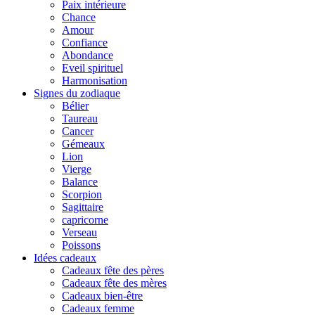
Paix intérieure
Chance
Amour
Confiance
Abondance
Eveil spirituel
Harmonisation
Signes du zodiaque
Bélier
Taureau
Cancer
Gémeaux
Lion
Vierge
Balance
Scorpion
Sagittaire
capricorne
Verseau
Poissons
Idées cadeaux
Cadeaux fête des pères
Cadeaux fête des mères
Cadeaux bien-être
Cadeaux femme