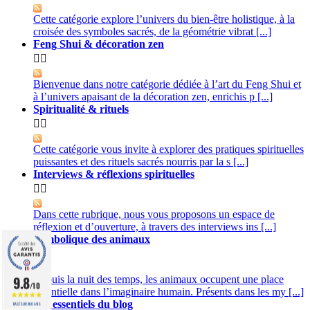
Cette catégorie explore l’univers du bien-être holistique, à la
croisée des symboles sacrés, de la géométrie vibrat [...]
Feng Shui & décoration zen


Bienvenue dans notre catégorie dédiée à l’art du Feng Shui et
à l’univers apaisant de la décoration zen, enrichis p [...]
Spiritualité & rituels


Cette catégorie vous invite à explorer des pratiques spirituelles
puissantes et des rituels sacrés nourris par la s [...]
Interviews & réflexions spirituelles


Dans cette rubrique, nous vous proposons un espace de
réflexion et d’ouverture, à travers des interviews ins [...]
Symbolique des animaux


9.8
Depuis la nuit des temps, les animaux occupent une place
/10
essentielle dans l’imaginaire humain. Présents dans les my [...]
Les essentiels du blog
BASÉ SUR 860 AVIS