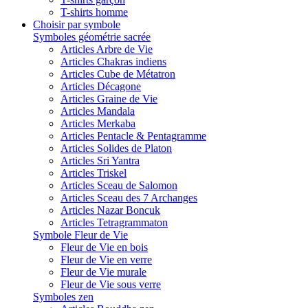
T-shirts homme
Choisir par symbole
Symboles géométrie sacrée
Articles Arbre de Vie
Articles Chakras indiens
Articles Cube de Métatron
Articles Décagone
Articles Graine de Vie
Articles Mandala
Articles Merkaba
Articles Pentacle & Pentagramme
Articles Solides de Platon
Articles Sri Yantra
Articles Triskel
Articles Sceau de Salomon
Articles Sceau des 7 Archanges
Articles Nazar Boncuk
Articles Tetragrammaton
Symbole Fleur de Vie
Fleur de Vie en bois
Fleur de Vie en verre
Fleur de Vie murale
Fleur de Vie sous verre
Symboles zen