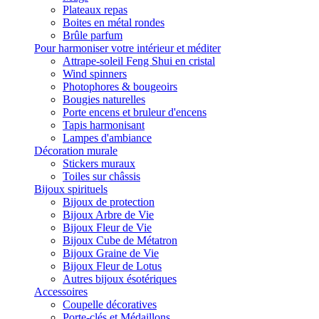
Plateaux repas
Boites en métal rondes
Brûle parfum
Pour harmoniser votre intérieur et méditer
Attrape-soleil Feng Shui en cristal
Wind spinners
Photophores & bougeoirs
Bougies naturelles
Porte encens et bruleur d'encens
Tapis harmonisant
Lampes d'ambiance
Décoration murale
Stickers muraux
Toiles sur châssis
Bijoux spirituels
Bijoux de protection
Bijoux Arbre de Vie
Bijoux Fleur de Vie
Bijoux Cube de Métatron
Bijoux Graine de Vie
Bijoux Fleur de Lotus
Autres bijoux ésotériques
Accessoires
Coupelle décoratives
Porte-clés et Médaillons