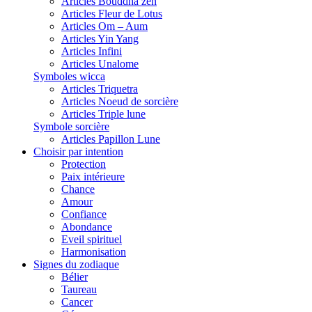
Articles Bouddha zen
Articles Fleur de Lotus
Articles Om – Aum
Articles Yin Yang
Articles Infini
Articles Unalome
Symboles wicca
Articles Triquetra
Articles Noeud de sorcière
Articles Triple lune
Symbole sorcière
Articles Papillon Lune
Choisir par intention
Protection
Paix intérieure
Chance
Amour
Confiance
Abondance
Eveil spirituel
Harmonisation
Signes du zodiaque
Bélier
Taureau
Cancer