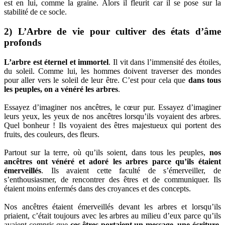
est en lui, comme la graine. Alors il fleurit car il se pose sur la
stabilité de ce socle.
2) L’Arbre de vie pour cultiver des états d’âme
profonds
L’arbre est éternel et immortel
. Il vit dans l’immensité des étoiles,
du soleil. Comme lui, les hommes doivent traverser des mondes
pour aller vers le soleil de leur être. C’est pour cela que
dans tous
les peuples, on a vénéré les arbres
.
Essayez d’imaginer nos ancêtres, le cœur pur. Essayez d’imaginer
leurs yeux, les yeux de nos ancêtres lorsqu’ils voyaient des arbres.
Quel bonheur ! Ils voyaient des êtres majestueux qui portent des
fruits, des couleurs, des fleurs.
Partout sur la terre, où qu’ils soient, dans tous les peuples,
nos
ancêtres ont vénéré et adoré les arbres parce qu’ils étaient
émerveillés
. Ils avaient cette faculté de s’émerveiller, de
s’enthousiasmer, de rencontrer des êtres et de communiquer. Ils
étaient moins enfermés dans des croyances et des concepts.
Nos ancêtres étaient émerveillés devant les arbres et lorsqu’ils
priaient, c’était toujours avec les arbres au milieu d’eux parce qu’ils
avaient compris que
ces êtres portaient un message, une écriture,