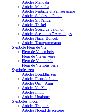
Articles Mandala
Articles Merkaba
Articles Pentacle & Pentagramme
Articles Solides de Platon
Articles Sri Yantra
Articles Triskel
Articles Sceau de Salomon
Articles Sceau des 7 Archanges
Articles Nazar Boncuk
Articles Tetragrammaton
Symbole Fleur de Vie
Fleur de Vie en bois
Fleur de Vie en verre
Fleur de Vie murale
Fleur de Vie sous verre
Symboles zen
Articles Bouddha zen
Articles Fleur de Lotus
Articles Om – Aum
Articles Yin Yang
Articles Infini
Articles Unalome
Symboles wicca
Articles Triquetra
Articles Noeud de sorcière