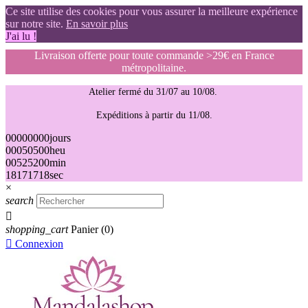
Ce site utilise des cookies pour vous assurer la meilleure expérience
sur notre site.
En savoir plus
J'ai lu !
Livraison offerte pour toute commande >29€ en France
métropolitaine.
Atelier fermé du 31/07 au 10/08.
Expéditions à partir du 11/08.
00
00
00
00
jours
00
05
05
00
heu
00
52
52
00
min
18
17
17
18
sec
×
search

shopping_cart
Panier
(0)

Connexion