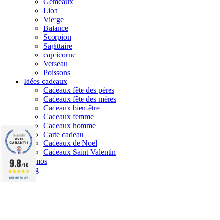
Gémeaux
Lion
Vierge
Balance
Scorpion
Sagittaire
capricorne
Verseau
Poissons
Idées cadeaux
Cadeaux fête des pères
Cadeaux fête des mères
Cadeaux bien-être
Cadeaux femme
Cadeaux homme
Carte cadeau
Cadeaux de Noel
Cadeaux Saint Valentin
9.8
Promos
/10
Blog
BASÉ SUR 861 AVIS