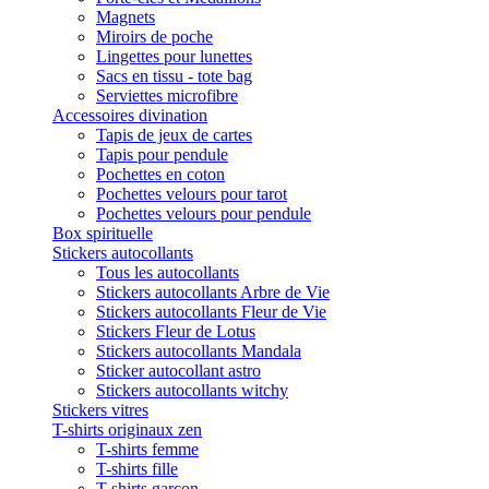
Magnets
Miroirs de poche
Lingettes pour lunettes
Sacs en tissu - tote bag
Serviettes microfibre
Accessoires divination
Tapis de jeux de cartes
Tapis pour pendule
Pochettes en coton
Pochettes velours pour tarot
Pochettes velours pour pendule
Box spirituelle
Stickers autocollants
Tous les autocollants
Stickers autocollants Arbre de Vie
Stickers autocollants Fleur de Vie
Stickers Fleur de Lotus
Stickers autocollants Mandala
Sticker autocollant astro
Stickers autocollants witchy
Stickers vitres
T-shirts originaux zen
T-shirts femme
T-shirts fille
T-shirts garçon