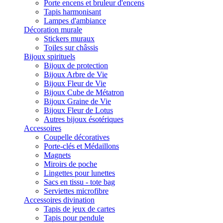
Porte encens et bruleur d'encens
Tapis harmonisant
Lampes d'ambiance
Décoration murale
Stickers muraux
Toiles sur châssis
Bijoux spirituels
Bijoux de protection
Bijoux Arbre de Vie
Bijoux Fleur de Vie
Bijoux Cube de Métatron
Bijoux Graine de Vie
Bijoux Fleur de Lotus
Autres bijoux ésotériques
Accessoires
Coupelle décoratives
Porte-clés et Médaillons
Magnets
Miroirs de poche
Lingettes pour lunettes
Sacs en tissu - tote bag
Serviettes microfibre
Accessoires divination
Tapis de jeux de cartes
Tapis pour pendule