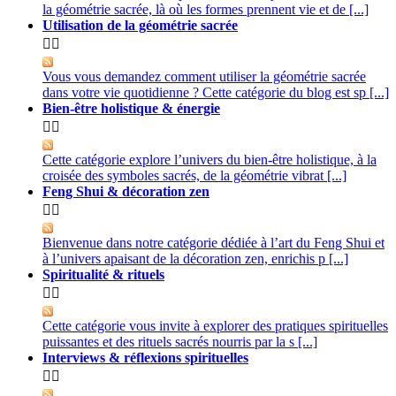
la géométrie sacrée, là où les formes prennent vie et de [...]
Utilisation de la géométrie sacrée


Vous vous demandez comment utiliser la géométrie sacrée
dans votre vie quotidienne ? Cette catégorie du blog est sp [...]
Bien-être holistique & énergie


Cette catégorie explore l’univers du bien-être holistique, à la
croisée des symboles sacrés, de la géométrie vibrat [...]
Feng Shui & décoration zen


Bienvenue dans notre catégorie dédiée à l’art du Feng Shui et
à l’univers apaisant de la décoration zen, enrichis p [...]
Spiritualité & rituels


Cette catégorie vous invite à explorer des pratiques spirituelles
puissantes et des rituels sacrés nourris par la s [...]
Interviews & réflexions spirituelles

