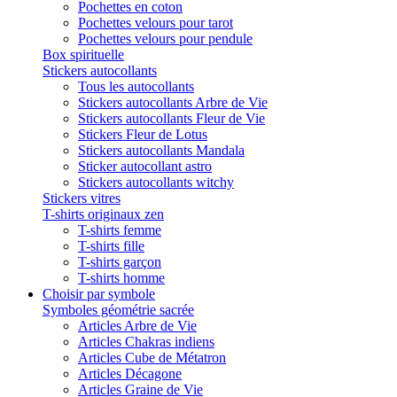
Pochettes en coton
Pochettes velours pour tarot
Pochettes velours pour pendule
Box spirituelle
Stickers autocollants
Tous les autocollants
Stickers autocollants Arbre de Vie
Stickers autocollants Fleur de Vie
Stickers Fleur de Lotus
Stickers autocollants Mandala
Sticker autocollant astro
Stickers autocollants witchy
Stickers vitres
T-shirts originaux zen
T-shirts femme
T-shirts fille
T-shirts garçon
T-shirts homme
Choisir par symbole
Symboles géométrie sacrée
Articles Arbre de Vie
Articles Chakras indiens
Articles Cube de Métatron
Articles Décagone
Articles Graine de Vie