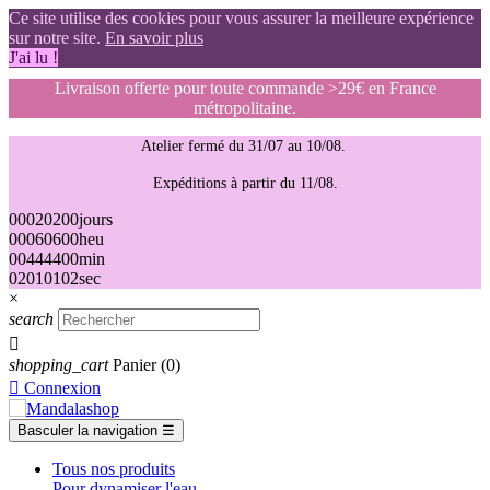
Ce site utilise des cookies pour vous assurer la meilleure expérience
sur notre site.
En savoir plus
J'ai lu !
Livraison offerte pour toute commande >29€ en France
métropolitaine.
Atelier fermé du 31/07 au 10/08.
Expéditions à partir du 11/08.
00
02
02
00
jours
00
06
06
00
heu
00
44
44
00
min
01
00
00
01
sec
×
search

shopping_cart
Panier
(0)

Connexion
Basculer la navigation
☰
Tous nos produits
Pour dynamiser l'eau