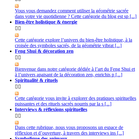
Vous vous demandez comment utiliser la géométrie sacrée
dans votre vie quotidienne ? Cette catégorie du blog est sp [...]
Bien-être holistique & énergie


Cette catégorie explore l’univers du bien-être holistique, à la
croisée des symboles sacrés, de la géométrie vibrat [...]
Feng Shui & décoration zen


Bienvenue dans notre catégorie dédiée à l’art du Feng Shui et
à l’univers apaisant de la décoration zen, enrichis p [...]
Spiritualité & rituels


Cette catégorie vous invite à explorer des pratiques spirituelles
puissantes et des rituels sacrés nourris par la s [...]
Interviews & réflexions spirituelles


Dans cette rubrique, nous vous proposons un espace de
réflexion et d’ouverture, à travers des interviews ins [...]
Symbolique des animaux