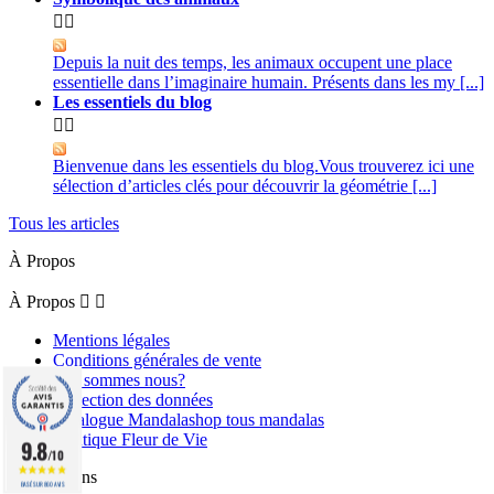


Depuis la nuit des temps, les animaux occupent une place
essentielle dans l’imaginaire humain. Présents dans les my [...]
Les essentiels du blog


Bienvenue dans les essentiels du blog.Vous trouverez ici une
sélection d’articles clés pour découvrir la géométrie [...]
Tous les articles
À Propos
À Propos


Mentions légales
Conditions générales de vente
Qui sommes nous?
Protection des données
Catalogue Mandalashop tous mandalas
Boutique Fleur de Vie
9.8
/10
Informations
BASÉ SUR 860 AVIS