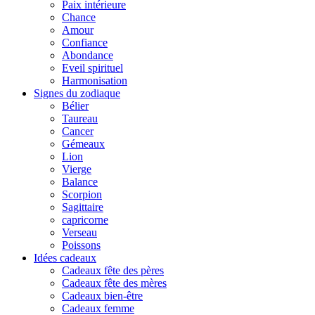
Paix intérieure
Chance
Amour
Confiance
Abondance
Eveil spirituel
Harmonisation
Signes du zodiaque
Bélier
Taureau
Cancer
Gémeaux
Lion
Vierge
Balance
Scorpion
Sagittaire
capricorne
Verseau
Poissons
Idées cadeaux
Cadeaux fête des pères
Cadeaux fête des mères
Cadeaux bien-être
Cadeaux femme