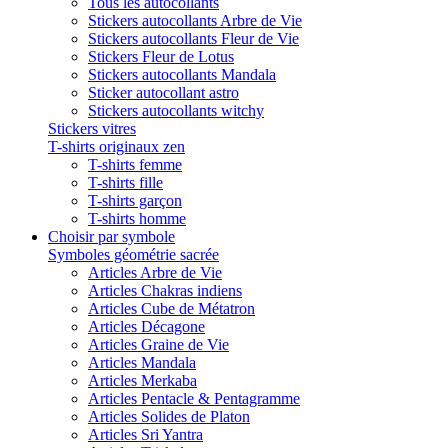
Tous les autocollants
Stickers autocollants Arbre de Vie
Stickers autocollants Fleur de Vie
Stickers Fleur de Lotus
Stickers autocollants Mandala
Sticker autocollant astro
Stickers autocollants witchy
Stickers vitres
T-shirts originaux zen
T-shirts femme
T-shirts fille
T-shirts garçon
T-shirts homme
Choisir par symbole
Symboles géométrie sacrée
Articles Arbre de Vie
Articles Chakras indiens
Articles Cube de Métatron
Articles Décagone
Articles Graine de Vie
Articles Mandala
Articles Merkaba
Articles Pentacle & Pentagramme
Articles Solides de Platon
Articles Sri Yantra