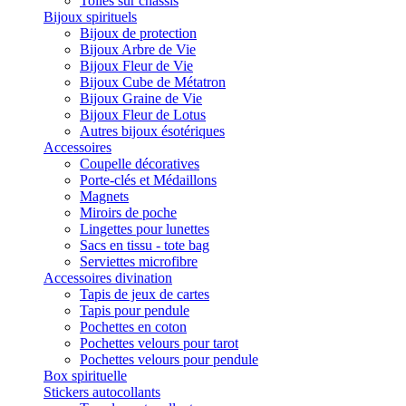
Toiles sur châssis
Bijoux spirituels
Bijoux de protection
Bijoux Arbre de Vie
Bijoux Fleur de Vie
Bijoux Cube de Métatron
Bijoux Graine de Vie
Bijoux Fleur de Lotus
Autres bijoux ésotériques
Accessoires
Coupelle décoratives
Porte-clés et Médaillons
Magnets
Miroirs de poche
Lingettes pour lunettes
Sacs en tissu - tote bag
Serviettes microfibre
Accessoires divination
Tapis de jeux de cartes
Tapis pour pendule
Pochettes en coton
Pochettes velours pour tarot
Pochettes velours pour pendule
Box spirituelle
Stickers autocollants