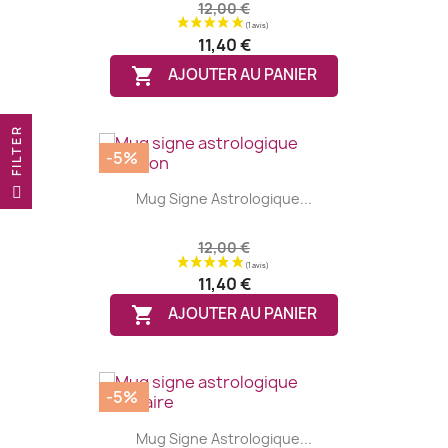
12,00 €
11,40 €

AJOUTER AU PANIER
R
-5%
F
I
L
T
E
Mug Signe Astrologique...
12,00 €
11,40 €

AJOUTER AU PANIER
-5%
(1 avis)
Mug Signe Astrologique...