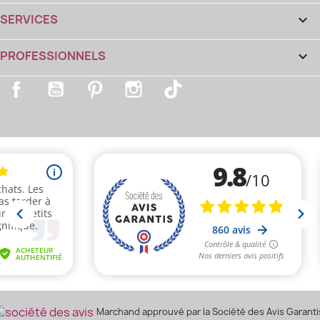
SERVICES

PROFESSIONNELS

Facebook
YouTube
Pinterest
Instagram
TikTok
Marchand approuvé par la Société des Avis Garanti