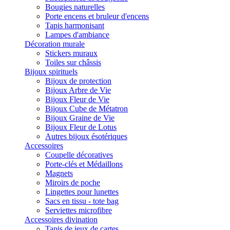
Bougies naturelles
Porte encens et bruleur d'encens
Tapis harmonisant
Lampes d'ambiance
Décoration murale
Stickers muraux
Toiles sur châssis
Bijoux spirituels
Bijoux de protection
Bijoux Arbre de Vie
Bijoux Fleur de Vie
Bijoux Cube de Métatron
Bijoux Graine de Vie
Bijoux Fleur de Lotus
Autres bijoux ésotériques
Accessoires
Coupelle décoratives
Porte-clés et Médaillons
Magnets
Miroirs de poche
Lingettes pour lunettes
Sacs en tissu - tote bag
Serviettes microfibre
Accessoires divination
Tapis de jeux de cartes