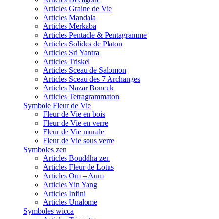
Articles Graine de Vie
Articles Mandala
Articles Merkaba
Articles Pentacle & Pentagramme
Articles Solides de Platon
Articles Sri Yantra
Articles Triskel
Articles Sceau de Salomon
Articles Sceau des 7 Archanges
Articles Nazar Boncuk
Articles Tetragrammaton
Symbole Fleur de Vie
Fleur de Vie en bois
Fleur de Vie en verre
Fleur de Vie murale
Fleur de Vie sous verre
Symboles zen
Articles Bouddha zen
Articles Fleur de Lotus
Articles Om – Aum
Articles Yin Yang
Articles Infini
Articles Unalome
Symboles wicca