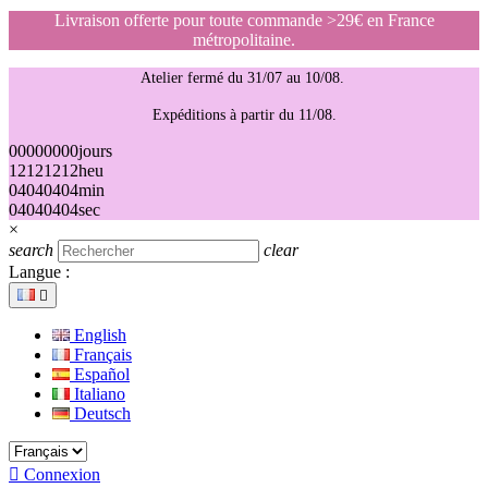
Livraison offerte pour toute commande >29€ en France
métropolitaine.
Atelier fermé du 31/07 au 10/08.
Expéditions à partir du 11/08.
00
00
00
00
jours
12
12
12
12
heu
04
04
04
04
min
04
04
04
04
sec
×
search
clear
Langue :

English
Français
Español
Italiano
Deutsch

Connexion