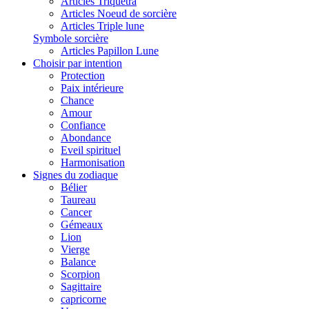
Articles Triquetra
Articles Noeud de sorcière
Articles Triple lune
Symbole sorcière
Articles Papillon Lune
Choisir par intention
Protection
Paix intérieure
Chance
Amour
Confiance
Abondance
Eveil spirituel
Harmonisation
Signes du zodiaque
Bélier
Taureau
Cancer
Gémeaux
Lion
Vierge
Balance
Scorpion
Sagittaire
capricorne