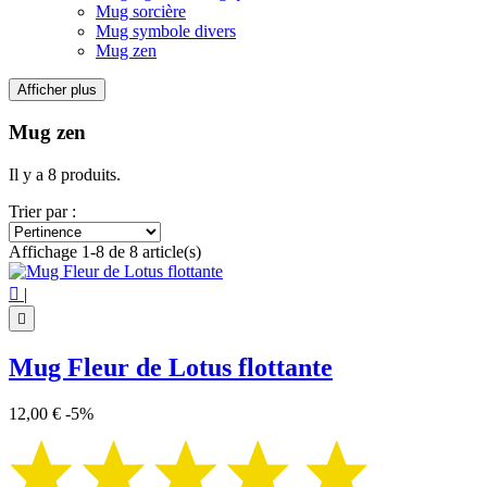
Mug sorcière
Mug symbole divers
Mug zen
Afficher plus
Filtres:
Effacer les filtres
Mug zen
Prix
€
€
Il y a 8 produits.
Symbole
Trier par :
Bouddha
5
Affichage 1-8 de 8 article(s)
Fleur de Lotus
2
Infini
1

|
Voir les Produits
8

Mug Fleur de Lotus flottante
12,00 €
-5%