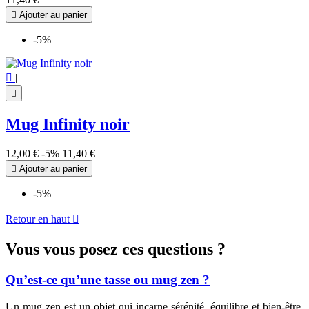

Ajouter au panier
-5%

|

Mug Infinity noir
12,00 €
-5%
11,40 €

Ajouter au panier
-5%
Retour en haut

Vous vous posez ces questions ?
Qu’est-ce qu’une tasse ou mug zen ?
Un mug zen est un objet qui incarne sérénité, équilibre et bien-être.