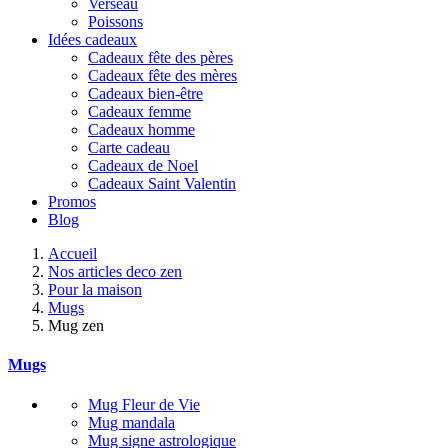
Verseau
Poissons
Idées cadeaux
Cadeaux fête des pères
Cadeaux fête des mères
Cadeaux bien-être
Cadeaux femme
Cadeaux homme
Carte cadeau
Cadeaux de Noel
Cadeaux Saint Valentin
Promos
Blog
Accueil
Nos articles deco zen
Pour la maison
Mugs
Mug zen
Mugs
Mug Fleur de Vie
Mug mandala
Mug signe astrologique