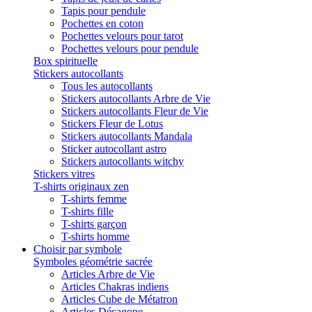
Tapis pour pendule
Pochettes en coton
Pochettes velours pour tarot
Pochettes velours pour pendule
Box spirituelle
Stickers autocollants
Tous les autocollants
Stickers autocollants Arbre de Vie
Stickers autocollants Fleur de Vie
Stickers Fleur de Lotus
Stickers autocollants Mandala
Sticker autocollant astro
Stickers autocollants witchy
Stickers vitres
T-shirts originaux zen
T-shirts femme
T-shirts fille
T-shirts garçon
T-shirts homme
Choisir par symbole
Symboles géométrie sacrée
Articles Arbre de Vie
Articles Chakras indiens
Articles Cube de Métatron
Articles Décagone