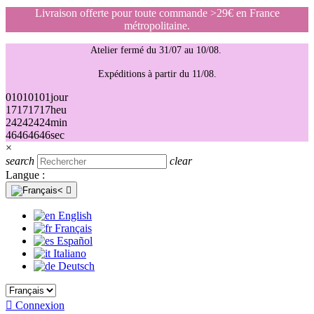
Livraison offerte pour toute commande >29€ en France
métropolitaine.
Atelier fermé du 31/07 au 10/08.
Expéditions à partir du 11/08.
01
01
01
01
jour
17
17
17
17
heu
24
24
24
24
min
46
46
46
46
sec
×
search
clear
Langue :

English
Français
Español
Italiano
Deutsch

Connexion