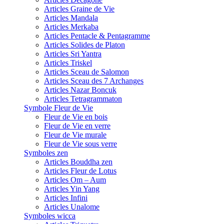
Articles Graine de Vie
Articles Mandala
Articles Merkaba
Articles Pentacle & Pentagramme
Articles Solides de Platon
Articles Sri Yantra
Articles Triskel
Articles Sceau de Salomon
Articles Sceau des 7 Archanges
Articles Nazar Boncuk
Articles Tetragrammaton
Symbole Fleur de Vie
Fleur de Vie en bois
Fleur de Vie en verre
Fleur de Vie murale
Fleur de Vie sous verre
Symboles zen
Articles Bouddha zen
Articles Fleur de Lotus
Articles Om – Aum
Articles Yin Yang
Articles Infini
Articles Unalome
Symboles wicca