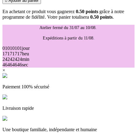

Ajouter au panier
En achetant ce produit vous gagnerez
0.50 points
grâce à notre
programme de fidélité. Votre panier totalisera
0.50 points
.
Atelier fermé du 31/07 au 10/08.
Expéditions à partir du 11/08.
01
01
01
01
jour
17
17
17
17
heu
24
24
24
24
min
46
46
46
46
sec
×
Paiement 100% sécurisé
Livraison rapide
Une boutique familiale, indépendante et humaine