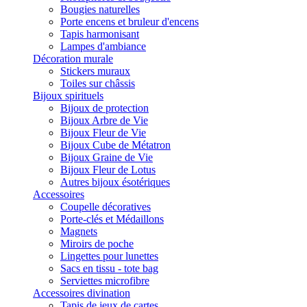
Bougies naturelles
Porte encens et bruleur d'encens
Tapis harmonisant
Lampes d'ambiance
Décoration murale
Stickers muraux
Toiles sur châssis
Bijoux spirituels
Bijoux de protection
Bijoux Arbre de Vie
Bijoux Fleur de Vie
Bijoux Cube de Métatron
Bijoux Graine de Vie
Bijoux Fleur de Lotus
Autres bijoux ésotériques
Accessoires
Coupelle décoratives
Porte-clés et Médaillons
Magnets
Miroirs de poche
Lingettes pour lunettes
Sacs en tissu - tote bag
Serviettes microfibre
Accessoires divination
Tapis de jeux de cartes