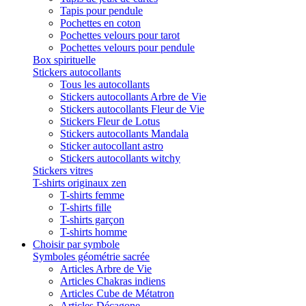
Tapis pour pendule
Pochettes en coton
Pochettes velours pour tarot
Pochettes velours pour pendule
Box spirituelle
Stickers autocollants
Tous les autocollants
Stickers autocollants Arbre de Vie
Stickers autocollants Fleur de Vie
Stickers Fleur de Lotus
Stickers autocollants Mandala
Sticker autocollant astro
Stickers autocollants witchy
Stickers vitres
T-shirts originaux zen
T-shirts femme
T-shirts fille
T-shirts garçon
T-shirts homme
Choisir par symbole
Symboles géométrie sacrée
Articles Arbre de Vie
Articles Chakras indiens
Articles Cube de Métatron
Articles Décagone