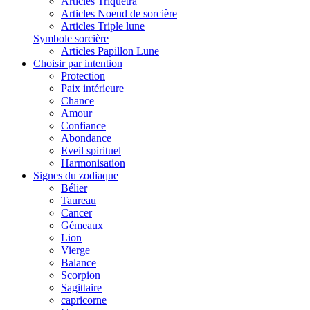
Articles Triquetra
Articles Noeud de sorcière
Articles Triple lune
Symbole sorcière
Articles Papillon Lune
Choisir par intention
Protection
Paix intérieure
Chance
Amour
Confiance
Abondance
Eveil spirituel
Harmonisation
Signes du zodiaque
Bélier
Taureau
Cancer
Gémeaux
Lion
Vierge
Balance
Scorpion
Sagittaire
capricorne