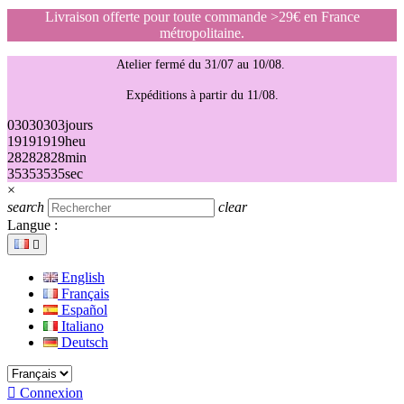
Livraison offerte pour toute commande >29€ en France
métropolitaine.
Atelier fermé du 31/07 au 10/08.
Expéditions à partir du 11/08.
03
03
03
03
jours
19
19
19
19
heu
28
28
28
28
min
35
35
35
35
sec
×
search
clear
Langue :

English
Français
Español
Italiano
Deutsch

Connexion