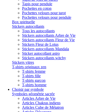
Tapis pour pendule
Pochettes en coton
Pochettes velours pour tarot
Pochettes velours pour pendule
Box spirituelle
Stickers autocollants
Tous les autocollants
Stickers autocollants Arbre de Vie
Stickers autocollants Fleur de Vie
Stickers Fleur de Lotus
Stickers autocollants Mandala
Sticker autocollant astro
Stickers autocollants witchy
Stickers vitres
T-shirts originaux zen
T-shirts femme
T-shirts fille
T-shirts garçon
T-shirts homme
Choisir par symbole
Symboles géométrie sacrée
Articles Arbre de Vie
Articles Chakras indiens
Articles Cube de Métatron
Articles Décagone