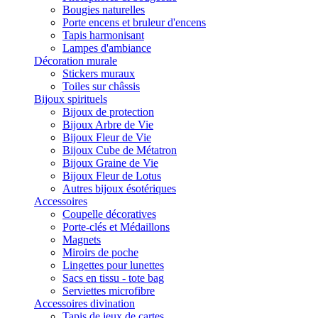
Bougies naturelles
Porte encens et bruleur d'encens
Tapis harmonisant
Lampes d'ambiance
Décoration murale
Stickers muraux
Toiles sur châssis
Bijoux spirituels
Bijoux de protection
Bijoux Arbre de Vie
Bijoux Fleur de Vie
Bijoux Cube de Métatron
Bijoux Graine de Vie
Bijoux Fleur de Lotus
Autres bijoux ésotériques
Accessoires
Coupelle décoratives
Porte-clés et Médaillons
Magnets
Miroirs de poche
Lingettes pour lunettes
Sacs en tissu - tote bag
Serviettes microfibre
Accessoires divination
Tapis de jeux de cartes