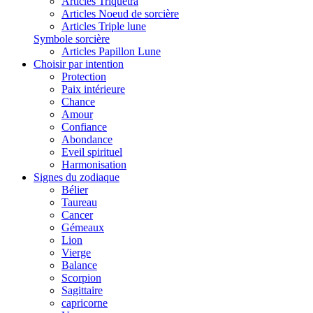
Articles Triquetra
Articles Noeud de sorcière
Articles Triple lune
Symbole sorcière
Articles Papillon Lune
Choisir par intention
Protection
Paix intérieure
Chance
Amour
Confiance
Abondance
Eveil spirituel
Harmonisation
Signes du zodiaque
Bélier
Taureau
Cancer
Gémeaux
Lion
Vierge
Balance
Scorpion
Sagittaire
capricorne