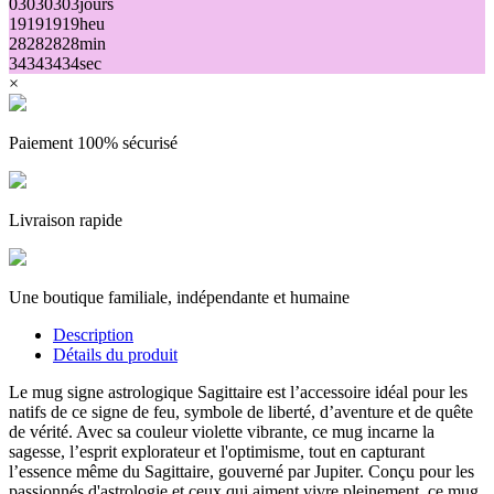
03
03
03
03
jours
19
19
19
19
heu
28
28
28
28
min
34
34
34
34
sec
×
Paiement 100% sécurisé
Livraison rapide
Une boutique familiale, indépendante et humaine
Description
Détails du produit
Le mug signe astrologique Sagittaire est l’accessoire idéal pour les
natifs de ce signe de feu, symbole de liberté, d’aventure et de quête
de vérité. Avec sa couleur violette vibrante, ce mug incarne la
sagesse, l’esprit explorateur et l'optimisme, tout en capturant
l’essence même du Sagittaire, gouverné par Jupiter. Conçu pour les
passionnés d'astrologie et ceux qui aiment vivre pleinement, ce mug