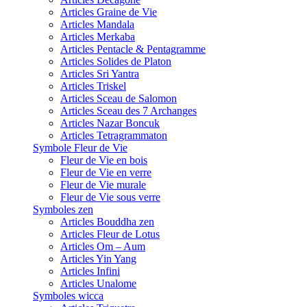
Articles Graine de Vie
Articles Mandala
Articles Merkaba
Articles Pentacle & Pentagramme
Articles Solides de Platon
Articles Sri Yantra
Articles Triskel
Articles Sceau de Salomon
Articles Sceau des 7 Archanges
Articles Nazar Boncuk
Articles Tetragrammaton
Symbole Fleur de Vie
Fleur de Vie en bois
Fleur de Vie en verre
Fleur de Vie murale
Fleur de Vie sous verre
Symboles zen
Articles Bouddha zen
Articles Fleur de Lotus
Articles Om – Aum
Articles Yin Yang
Articles Infini
Articles Unalome
Symboles wicca