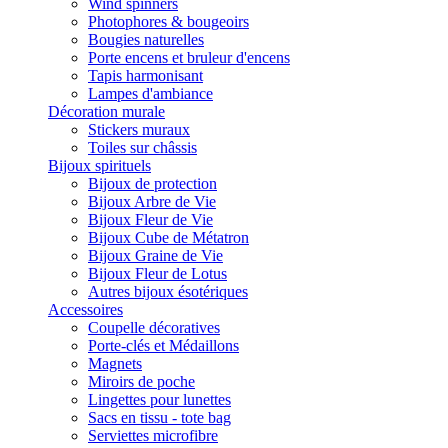
Wind spinners
Photophores & bougeoirs
Bougies naturelles
Porte encens et bruleur d'encens
Tapis harmonisant
Lampes d'ambiance
Décoration murale
Stickers muraux
Toiles sur châssis
Bijoux spirituels
Bijoux de protection
Bijoux Arbre de Vie
Bijoux Fleur de Vie
Bijoux Cube de Métatron
Bijoux Graine de Vie
Bijoux Fleur de Lotus
Autres bijoux ésotériques
Accessoires
Coupelle décoratives
Porte-clés et Médaillons
Magnets
Miroirs de poche
Lingettes pour lunettes
Sacs en tissu - tote bag
Serviettes microfibre