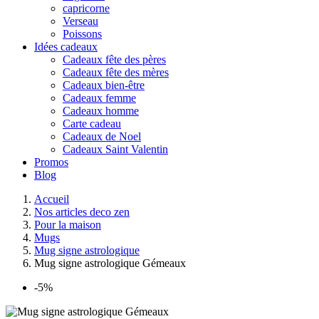
capricorne
Verseau
Poissons
Idées cadeaux
Cadeaux fête des pères
Cadeaux fête des mères
Cadeaux bien-être
Cadeaux femme
Cadeaux homme
Carte cadeau
Cadeaux de Noel
Cadeaux Saint Valentin
Promos
Blog
Accueil
Nos articles deco zen
Pour la maison
Mugs
Mug signe astrologique
Mug signe astrologique Gémeaux
-5%