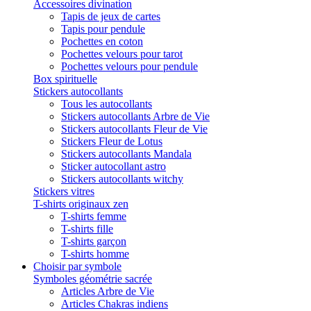
Accessoires divination
Tapis de jeux de cartes
Tapis pour pendule
Pochettes en coton
Pochettes velours pour tarot
Pochettes velours pour pendule
Box spirituelle
Stickers autocollants
Tous les autocollants
Stickers autocollants Arbre de Vie
Stickers autocollants Fleur de Vie
Stickers Fleur de Lotus
Stickers autocollants Mandala
Sticker autocollant astro
Stickers autocollants witchy
Stickers vitres
T-shirts originaux zen
T-shirts femme
T-shirts fille
T-shirts garçon
T-shirts homme
Choisir par symbole
Symboles géométrie sacrée
Articles Arbre de Vie
Articles Chakras indiens