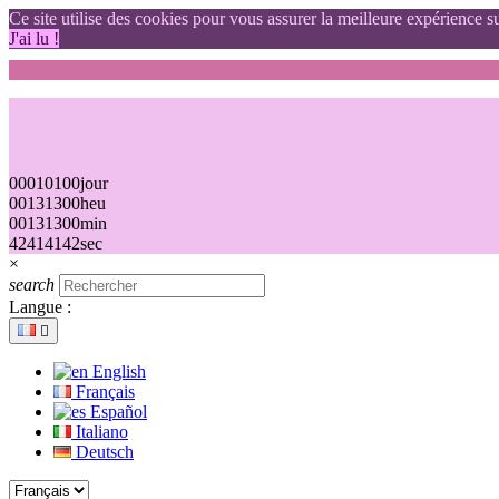
Ce site utilise des cookies pour vous assurer la meilleure expérience su
J'ai lu !
00
01
01
00
jour
00
13
13
00
heu
00
13
13
00
min
42
41
41
42
sec
×
search
Langue :

English
Français
Español
Italiano
Deutsch