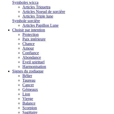
Symboles wicca
Articles Triquetra
Articles Noeud de sorcière
Articles Triple lune
Symbole sorcière
Articles Papillon Lune
Choisir par intention
Protection
Paix intérieure
Chance
Amour
Confiance
Abondance
Eveil spirituel
Harmonisation
Signes du zodiaque
Bélier
Taureau
Cancer
Gémeaux
Lion
Vierge
Balance
Scorpion
Sagittaire