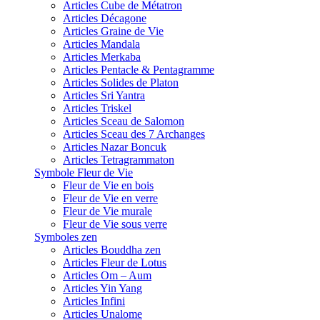
Articles Cube de Métatron
Articles Décagone
Articles Graine de Vie
Articles Mandala
Articles Merkaba
Articles Pentacle & Pentagramme
Articles Solides de Platon
Articles Sri Yantra
Articles Triskel
Articles Sceau de Salomon
Articles Sceau des 7 Archanges
Articles Nazar Boncuk
Articles Tetragrammaton
Symbole Fleur de Vie
Fleur de Vie en bois
Fleur de Vie en verre
Fleur de Vie murale
Fleur de Vie sous verre
Symboles zen
Articles Bouddha zen
Articles Fleur de Lotus
Articles Om – Aum
Articles Yin Yang
Articles Infini
Articles Unalome