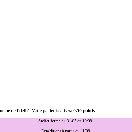
mme de fidélité. Votre panier totalisera
0.50 points
.
Atelier fermé du 31/07 au 10/08.
Expéditions à partir du 11/08.