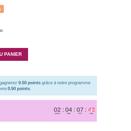
(1 avis)
%
us
U PANIER
s gagnerez
0.50 points
grâce à notre programme
isera
0.50 points
.
02
04
07
42
×
jours
heu
min
sec