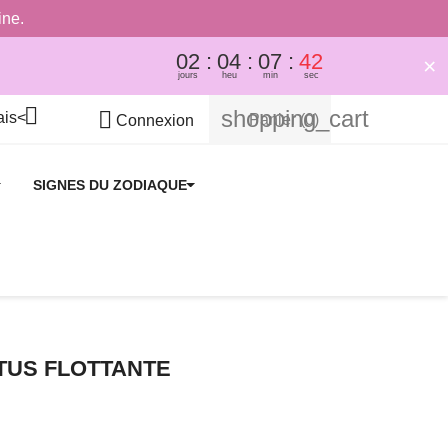
ine.
02
04
07
42
×
jours
heu
min
sec

shopping_cart

Panier
(0)
Connexion
SIGNES DU ZODIAQUE
TUS FLOTTANTE