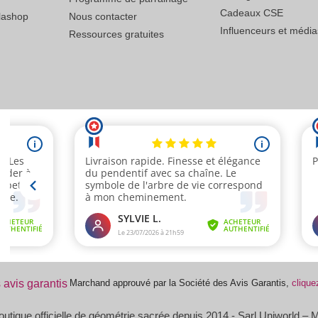
Cadeaux CSE
lashop
Nous contacter
Influenceurs et média
Ressources gratuites
Marchand approuvé par la Société des Avis Garantis,
cliquez
tique officielle de géométrie sacrée depuis 2014 - Sarl Uniworld – M