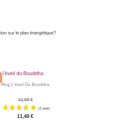
on sur le plan énergétique?


|
Mug L'éveil Du Bouddha
12,00 €
(2 avis)
11,40 €