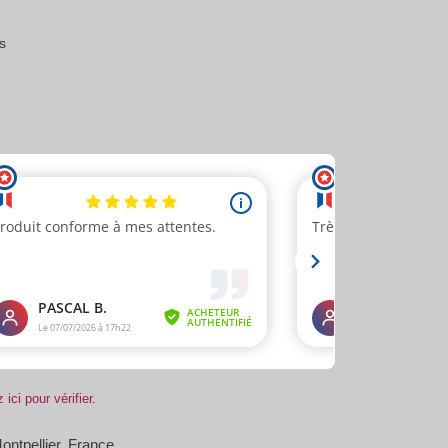
s
 ici pour vérifier
.
ontpellier, France