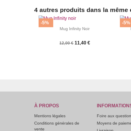
4 autres produits dans la même 
-5%
-5%


|
Mug Infinity Noir
11,40 €
12,00 €
À PROPOS
INFORMATION
Mentions légales
Foire aux questio
Conditions générales de
Moyens de paiem
vente
Livraison