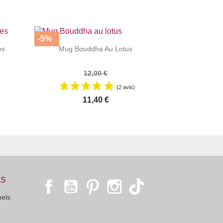
-5%


|
es
Mug Bouddha Au Lotus
12,00 €
(2 avis)
11,40 €
LS
Facebook
YouTube
Pinterest
Instagram
TikTok
nels