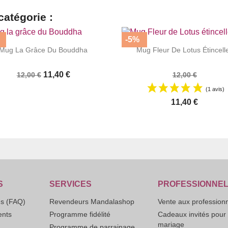
catégorie :
-5%




|
|
Mug La Grâce Du Bouddha
Mug Fleur De Lotus Étincell
11,40 €
12,00 €
12,00 €
(1 avis)
11,40 €
S
SERVICES
PROFESSIONNE
ns (FAQ)
Revendeurs Mandalashop
Vente aux profession
ents
Programme fidélité
Cadeaux invités pour
mariage
Programme de parrainage