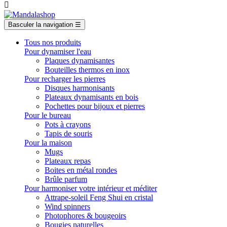

Basculer la navigation
☰
Tous nos produits
Pour dynamiser l'eau
Plaques dynamisantes
Bouteilles thermos en inox
Pour recharger les pierres
Disques harmonisants
Plateaux dynamisants en bois
Pochettes pour bijoux et pierres
Pour le bureau
Pots à crayons
Tapis de souris
Pour la maison
Mugs
Plateaux repas
Boites en métal rondes
Brûle parfum
Pour harmoniser votre intérieur et méditer
Attrape-soleil Feng Shui en cristal
Wind spinners
Photophores & bougeoirs
Bougies naturelles