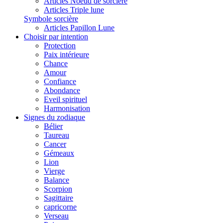
Articles Noeud de sorcière
Articles Triple lune
Symbole sorcière
Articles Papillon Lune
Choisir par intention
Protection
Paix intérieure
Chance
Amour
Confiance
Abondance
Eveil spirituel
Harmonisation
Signes du zodiaque
Bélier
Taureau
Cancer
Gémeaux
Lion
Vierge
Balance
Scorpion
Sagittaire
capricorne
Verseau