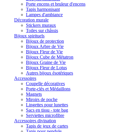
Porte encens et bruleur d'encens
Tapis harmonisant
Lampes d'ambiance
Décoration murale
Stickers muraux
Toiles sur châssis
Bijoux spirituels
Bijoux de protection
Bijoux Arbre de Vie
Bijoux Fleur de Vie
Bijoux Cube de Métatron
Bijoux Graine de Vie
Bijoux Fleur de Lotus
Autres bijoux ésotériques
Accessoires
Coupelle décoratives
Porte-clés et Médaillons
Magnets
Miroirs de poche
Lingettes pour lunettes
Sacs en tissu - tote bag
Serviettes microfibre
Accessoires divination
Tapis de jeux de cartes
Tapis pour pendule