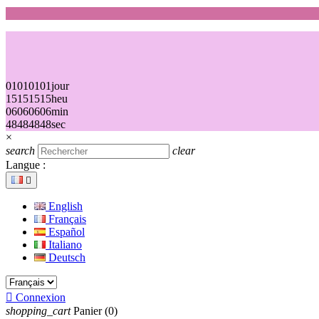
01
01
01
01
jour
15
15
15
15
heu
06
06
06
06
min
48
48
48
48
sec
×
search
clear
Langue :

English
Français
Español
Italiano
Deutsch

Connexion
shopping_cart
Panier
(0)