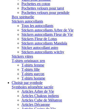
Pochettes en coton
Pochettes velours pour tarot
Pochettes velours pour pendule
Box spirituelle
Stickers autocollants
Tous les autocollants
Stickers autocollants Arbre de Vie
Stickers autocollants Fleur de Vie
Stickers Fleur de Lotus
Stickers autocollants Mandala
Sticker autocollant astro
Stickers autocollants witchy
Stickers vitres
T-shirts originaux zen
T-shirts femme
T-shirts fille
T-shirts garçon
T-shirts homme
Choisir par symbole
Symboles géométrie sacrée
Articles Arbre de Vie
Articles Chakras indiens
Articles Cube de Métatron
Articles Décagone
Articles Graine de Vie