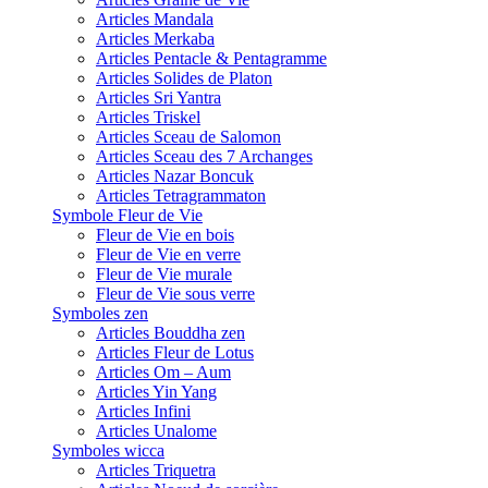
Articles Mandala
Articles Merkaba
Articles Pentacle & Pentagramme
Articles Solides de Platon
Articles Sri Yantra
Articles Triskel
Articles Sceau de Salomon
Articles Sceau des 7 Archanges
Articles Nazar Boncuk
Articles Tetragrammaton
Symbole Fleur de Vie
Fleur de Vie en bois
Fleur de Vie en verre
Fleur de Vie murale
Fleur de Vie sous verre
Symboles zen
Articles Bouddha zen
Articles Fleur de Lotus
Articles Om – Aum
Articles Yin Yang
Articles Infini
Articles Unalome
Symboles wicca
Articles Triquetra