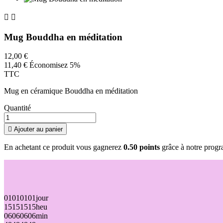


Mug Bouddha en méditation
12,00 €
11,40 €
Économisez 5%
TTC
Mug en céramique Bouddha en méditation
Quantité

Ajouter au panier
En achetant ce produit vous gagnerez
0.50 points
grâce à notre progra
01
01
01
01
jour
15
15
15
15
heu
06
06
06
06
min