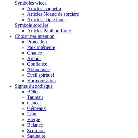
Symboles wicca
Articles Triquetra
Articles Noeud de sorcière
Articles Triple lune
Symbole sorcière
Articles Papillon Lune
Choisir par intention
Protection
Paix intérieure
Chance
Amour
Confiance
Abondance
Eveil spirituel
Harmonisation
Signes du zodiaque
Bélier
Taureau
Cancer
Gémeaux
Lion
Vierge
Balance
Scorpion
Sagittaire