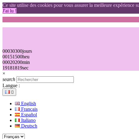
Ce site utilise des cookies pour vous assurer la meilleure expérience su
J'ai lu !
00
03
03
00
jours
00
15
15
00
heu
00
02
02
00
min
18
17
17
18
sec
×
search
Langue :

English
Français
Español
Italiano
Deutsch