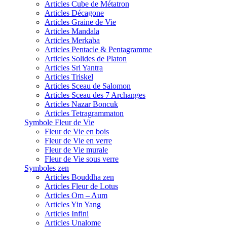
Articles Cube de Métatron
Articles Décagone
Articles Graine de Vie
Articles Mandala
Articles Merkaba
Articles Pentacle & Pentagramme
Articles Solides de Platon
Articles Sri Yantra
Articles Triskel
Articles Sceau de Salomon
Articles Sceau des 7 Archanges
Articles Nazar Boncuk
Articles Tetragrammaton
Symbole Fleur de Vie
Fleur de Vie en bois
Fleur de Vie en verre
Fleur de Vie murale
Fleur de Vie sous verre
Symboles zen
Articles Bouddha zen
Articles Fleur de Lotus
Articles Om – Aum
Articles Yin Yang
Articles Infini
Articles Unalome