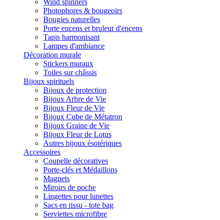
Wind spinners
Photophores & bougeoirs
Bougies naturelles
Porte encens et bruleur d'encens
Tapis harmonisant
Lampes d'ambiance
Décoration murale
Stickers muraux
Toiles sur châssis
Bijoux spirituels
Bijoux de protection
Bijoux Arbre de Vie
Bijoux Fleur de Vie
Bijoux Cube de Métatron
Bijoux Graine de Vie
Bijoux Fleur de Lotus
Autres bijoux ésotériques
Accessoires
Coupelle décoratives
Porte-clés et Médaillons
Magnets
Miroirs de poche
Lingettes pour lunettes
Sacs en tissu - tote bag
Serviettes microfibre