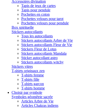
Accessoires divination
Tapis de jeux de cartes
Tapis pour pendule
Pochettes en coton
Pochettes velours pour tarot
Pochettes velours pour pendule
Box spirituelle
Stickers autocollants
Tous les autocollants
Stickers autocollants Arbre de Vie
Stickers autocollants Fleur de Vie
Stickers Fleur de Lotus
Stickers autocollants Mandala
Sticker autocollant astro
Stickers autocollants witchy
Stickers vitres
T-shirts originaux zen
T-shirts femme
T-shirts fille
T-shirts garçon
T-shirts homme
Choisir par symbole
Symboles géométrie sacrée
Articles Arbre de Vie
Articles Chakras indiens