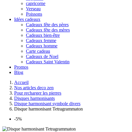
capricorne
Verseau
Poissons
Idées cadeaux
Cadeaux fête des pères
Cadeaux fête des mères
Cadeaux bien-être
Cadeaux femme
Cadeaux homme
Carte cadeau
Cadeaux de Noel
Cadeaux Saint Valentin
Promos
Blog
Accueil
Nos articles deco zen
Pour recharger les pierres
Disques harmonisants
Disque harmonisant symbole divers
Disque harmonisant Tetragrammaton
-5%