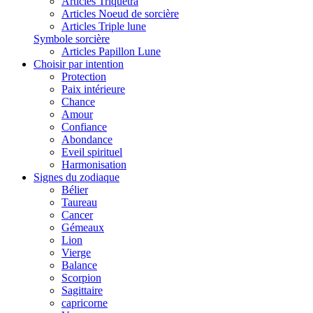
Articles Triquetra
Articles Noeud de sorcière
Articles Triple lune
Symbole sorcière
Articles Papillon Lune
Choisir par intention
Protection
Paix intérieure
Chance
Amour
Confiance
Abondance
Eveil spirituel
Harmonisation
Signes du zodiaque
Bélier
Taureau
Cancer
Gémeaux
Lion
Vierge
Balance
Scorpion
Sagittaire
capricorne