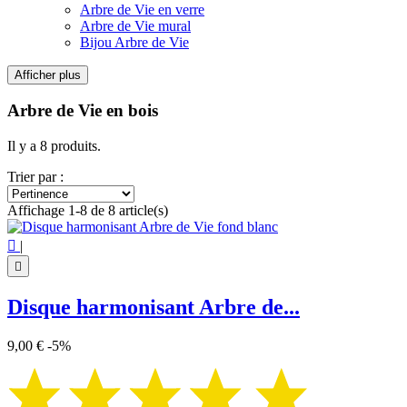
Arbre de Vie en verre
Arbre de Vie mural
Bijou Arbre de Vie
Afficher plus
Filtres:
Effacer les filtres
Arbre de Vie en bois
Prix
€
€
Il y a 8 produits.
Symbole
Trier par :
Arbre de Vie
8
Affichage 1-8 de 8 article(s)
Voir les Produits
8

|

Disque harmonisant Arbre de...
9,00 €
-5%