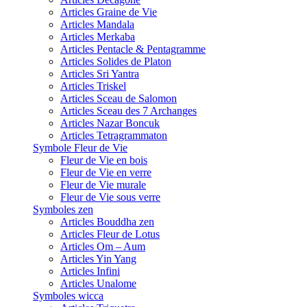
Articles Graine de Vie
Articles Mandala
Articles Merkaba
Articles Pentacle & Pentagramme
Articles Solides de Platon
Articles Sri Yantra
Articles Triskel
Articles Sceau de Salomon
Articles Sceau des 7 Archanges
Articles Nazar Boncuk
Articles Tetragrammaton
Symbole Fleur de Vie
Fleur de Vie en bois
Fleur de Vie en verre
Fleur de Vie murale
Fleur de Vie sous verre
Symboles zen
Articles Bouddha zen
Articles Fleur de Lotus
Articles Om – Aum
Articles Yin Yang
Articles Infini
Articles Unalome
Symboles wicca