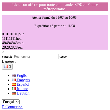
Livraison offerte pour toute commande >29€ en France
métropolitaine.
Atelier fermé du 31/07 au 10/08.
Expéditions à partir du 11/08.
01
01
01
01
jour
11
11
11
11
heu
48
48
48
48
min
28
28
28
28
sec
×
search
clear
Langue :

English
Français
Español
Italiano
Deutsch

Connexion