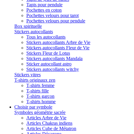
Tapis pour pendule
Pochettes en coton
Pochettes velours pour tarot
Pochettes velours pour pendule
Box spirituelle
Stickers autocollants
Tous les autocollants
Stickers autocollants Arbre de Vie
Stickers autocollants Fleur de Vie
Stickers Fleur de Lotus
Stickers autocollants Mandala
Sticker autocollant astro
Stickers autocollants witchy
Stickers vitres
T-shirts originaux zen
T-shirts femme
T-shirts fille
T-shirts garçon
T-shirts homme
Choisir par symbole
Symboles géométrie sacrée
Articles Arbre de Vie
Articles Chakras indiens
Articles Cube de Métatron
Articles Décagone