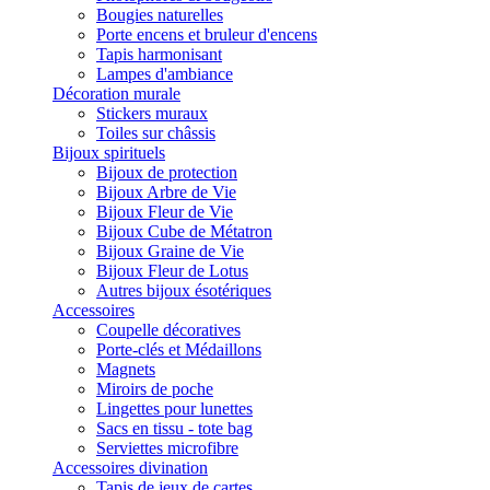
Bougies naturelles
Porte encens et bruleur d'encens
Tapis harmonisant
Lampes d'ambiance
Décoration murale
Stickers muraux
Toiles sur châssis
Bijoux spirituels
Bijoux de protection
Bijoux Arbre de Vie
Bijoux Fleur de Vie
Bijoux Cube de Métatron
Bijoux Graine de Vie
Bijoux Fleur de Lotus
Autres bijoux ésotériques
Accessoires
Coupelle décoratives
Porte-clés et Médaillons
Magnets
Miroirs de poche
Lingettes pour lunettes
Sacs en tissu - tote bag
Serviettes microfibre
Accessoires divination
Tapis de jeux de cartes