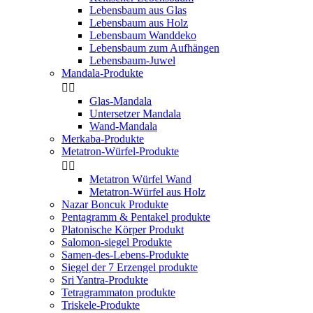
Lebensbaum aus Glas
Lebensbaum aus Holz
Lebensbaum Wanddeko
Lebensbaum zum Aufhängen
Lebensbaum-Juwel
Mandala-Produkte


Glas-Mandala
Untersetzer Mandala
Wand-Mandala
Merkaba-Produkte
Metatron-Würfel-Produkte


Metatron Würfel Wand
Metatron-Würfel aus Holz
Nazar Boncuk Produkte
Pentagramm & Pentakel produkte
Platonische Körper Produkt
Salomon-siegel Produkte
Samen-des-Lebens-Produkte
Siegel der 7 Erzengel produkte
Sri Yantra-Produkte
Tetragrammaton produkte
Triskele-Produkte