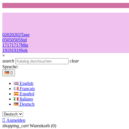
02
02
02
02
Tage
05
05
05
05
Std
17
17
17
17
Min
19
19
19
19
Sek
×
search
clear
Sprache:

English
Français
Español
Italiano
Deutsch

Anmelden
shopping_cart
Warenkorb
(0)