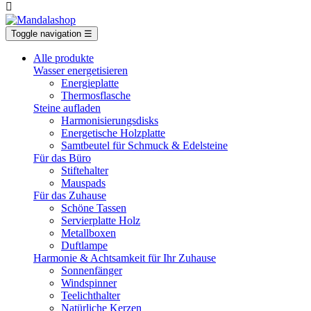

Toggle navigation
☰
Alle produkte
Wasser energetisieren
Energieplatte​
Thermosflasche
Steine aufladen
Harmonisierungsdisks
Energetische Holzplatte
Samtbeutel für Schmuck & Edelsteine
Für das Büro
Stiftehalter
Mauspads
Für das Zuhause
Schöne Tassen
Servierplatte Holz
Metallboxen
Duftlampe
Harmonie & Achtsamkeit für Ihr Zuhause
Sonnenfänger
Windspinner
Teelichthalter
Natürliche Kerzen