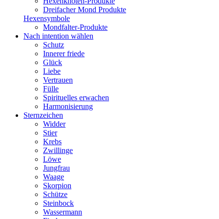
Hexenknoten-Produkte
Dreifacher Mond Produkte
Hexensymbole
Mondfalter-Produkte
Nach intention wählen
Schutz
Innerer friede
Glück
Liebe
Vertrauen
Fülle
Spirituelles erwachen
Harmonisierung
Sternzeichen
Widder
Stier
Krebs
Zwillinge
Löwe
Jungfrau
Waage
Skorpion
Schütze
Steinbock
Wassermann