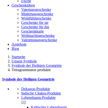
Fische
Geschenkideen
Vatertagsgeschenke
Muttertagsgeschenke
Wohlfühlgeschenke
Geschenke für sie
Geschenke für ihn
Geschenkkarte
Weihnachtsgeschenke
Valentinstagsgeschenke
Angebote
Blog
Startseite
Unsere Symbole
Symbole der Heiligen Geometrie
Tetragrammaton produkte
Symbole der Heiligen Geometrie
Dekagon-Produkte
Indische Chakra-Produkte
Lebensbaum-Produkte


Keltischer Lebensbaum