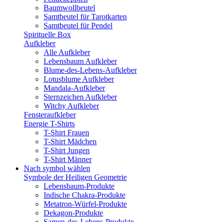
Baumwollbeutel
Samtbeutel für Tarotkarten
Samtbeutel für Pendel
Spirituelle Box
Aufkleber
Alle Aufkleber
Lebensbaum Aufkleber
Blume-des-Lebens-Aufkleber
Lotusblume Aufkleber
Mandala-Aufkleber
Sternzeichen Aufkleber
Witchy Aufkleber
Fensteraufkleber
Energie T-Shirts
T-Shirt Frauen
T-Shirt Mädchen
T-Shirt Jungen
T-Shirt Männer
Nach symbol wählen
Symbole der Heiligen Geometrie
Lebensbaum-Produkte
Indische Chakra-Produkte
Metatron-Würfel-Produkte
Dekagon-Produkte
Samen-des-Lebens-Produkte