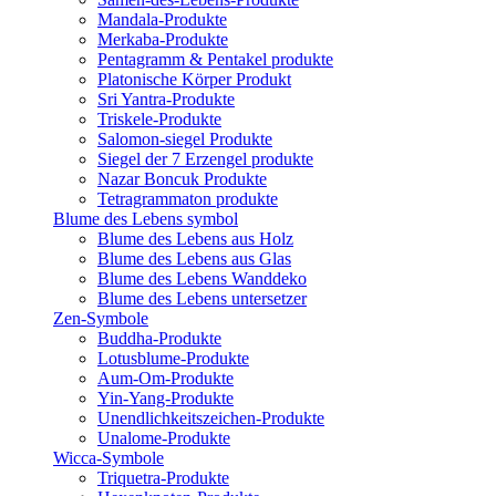
Mandala-Produkte
Merkaba-Produkte
Pentagramm & Pentakel produkte
Platonische Körper Produkt
Sri Yantra-Produkte
Triskele-Produkte
Salomon-siegel Produkte
Siegel der 7 Erzengel produkte
Nazar Boncuk Produkte
Tetragrammaton produkte
Blume des Lebens symbol​
Blume des Lebens aus Holz
Blume des Lebens aus Glas
Blume des Lebens Wanddeko
Blume des Lebens untersetzer
Zen-Symbole
Buddha-Produkte
Lotusblume-Produkte
Aum-Om-Produkte
Yin-Yang-Produkte
Unendlichkeitszeichen-Produkte
Unalome-Produkte
Wicca-Symbole
Triquetra-Produkte