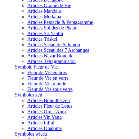
Articles Graine de Vie
Articles Mandala
Articles Merkaba
Articles Pentacle & Pentagramme
Articles Solides de Platon
Articles Sri Yantra
Articles Triskel
Articles Sceau de Salomon
Articles Sceau des 7 Archanges
Articles Nazar Boncuk
Articles Tetragrammaton
Symbole Fleur de Vie
Fleur de Vie en bois
Fleur de Vie en verre
Fleur de Vie murale
Fleur de Vie sous verre
Symboles zen
Articles Bouddha zen
Articles Fleur de Lotus
Articles Om – Aum
Articles Yin Yang
Articles Infini
Articles Unalome
Symboles wicca