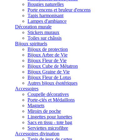
Bougies naturelles
Porte encens et bruleur d'encens
Tapis harmonisant
Lampes d'ambiance
Décoration murale
Stickers muraux
Toiles sur châssis
Bijoux spirituels
Bijoux de protection
Bijoux Arbre de Vie
Bijoux Fleur de Vie
Bijoux Cube de Métatron
Bijoux Graine de Vie
Bijoux Fleur de Lotus
Autres bijoux ésotériques
Accessoires
Coupelle décoratives
Porte-clés et Médaillons
Magnets
Miroirs de poche
Lingettes pour lunettes
Sacs en tissu - tote bag
Serviettes microfibre
Accessoires divination
Tapis de jeux de cartes