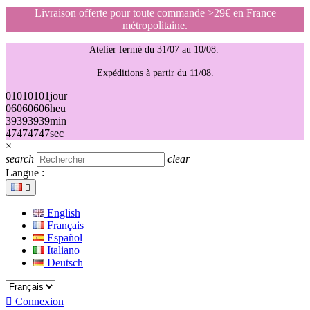
Livraison offerte pour toute commande >29€ en France
métropolitaine.
Atelier fermé du 31/07 au 10/08.
Expéditions à partir du 11/08.
01
01
01
01
jour
06
06
06
06
heu
39
39
39
39
min
47
47
47
47
sec
×
search
clear
Langue :

English
Français
Español
Italiano
Deutsch

Connexion