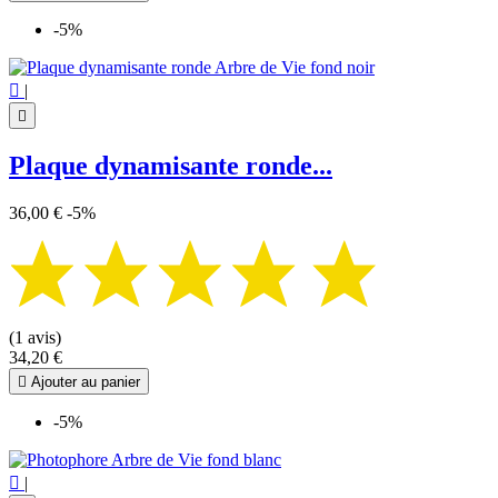
-5%

|

Plaque dynamisante ronde...
36,00 €
-5%
(1 avis)
34,20 €

Ajouter au panier
-5%

|