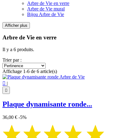
Arbre de Vie en verre
Arbre de Vie mural
Bijou Arbre de Vie
Afficher plus
Filtres:
Effacer les filtres
Arbre de Vie en verre
Prix
€
€
Il y a 6 produits.
Symbole
Trier par :
Arbre de Vie
6
Affichage 1-6 de 6 article(s)
Voir les Produits
6

|

Plaque dynamisante ronde...
36,00 €
-5%