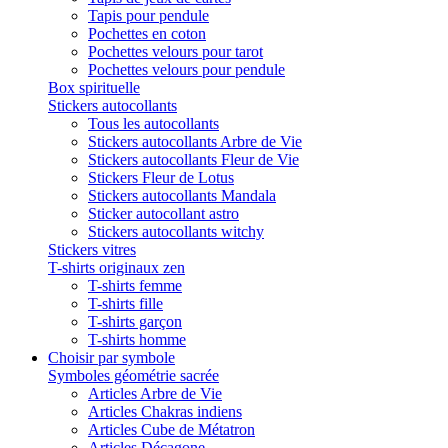
Tapis pour pendule
Pochettes en coton
Pochettes velours pour tarot
Pochettes velours pour pendule
Box spirituelle
Stickers autocollants
Tous les autocollants
Stickers autocollants Arbre de Vie
Stickers autocollants Fleur de Vie
Stickers Fleur de Lotus
Stickers autocollants Mandala
Sticker autocollant astro
Stickers autocollants witchy
Stickers vitres
T-shirts originaux zen
T-shirts femme
T-shirts fille
T-shirts garçon
T-shirts homme
Choisir par symbole
Symboles géométrie sacrée
Articles Arbre de Vie
Articles Chakras indiens
Articles Cube de Métatron
Articles Décagone