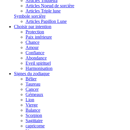
Articles Triquetra
Articles Noeud de sorcière
Articles Triple lune
Symbole sorcière
Articles Papillon Lune
Choisir par intention
Protection
Paix intérieure
Chance
Amour
Confiance
Abondance
Eveil spirituel
Harmonisation
Signes du zodiaque
Bélier
Taureau
Cancer
Gémeaux
Lion
Vierge
Balance
Scorpion
Sagittaire
capricorne