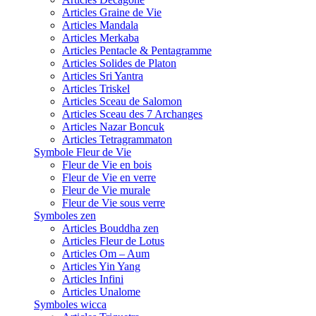
Articles Graine de Vie
Articles Mandala
Articles Merkaba
Articles Pentacle & Pentagramme
Articles Solides de Platon
Articles Sri Yantra
Articles Triskel
Articles Sceau de Salomon
Articles Sceau des 7 Archanges
Articles Nazar Boncuk
Articles Tetragrammaton
Symbole Fleur de Vie
Fleur de Vie en bois
Fleur de Vie en verre
Fleur de Vie murale
Fleur de Vie sous verre
Symboles zen
Articles Bouddha zen
Articles Fleur de Lotus
Articles Om – Aum
Articles Yin Yang
Articles Infini
Articles Unalome
Symboles wicca