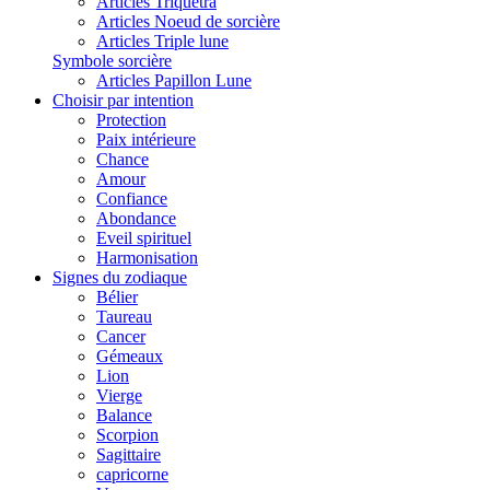
Articles Triquetra
Articles Noeud de sorcière
Articles Triple lune
Symbole sorcière
Articles Papillon Lune
Choisir par intention
Protection
Paix intérieure
Chance
Amour
Confiance
Abondance
Eveil spirituel
Harmonisation
Signes du zodiaque
Bélier
Taureau
Cancer
Gémeaux
Lion
Vierge
Balance
Scorpion
Sagittaire
capricorne