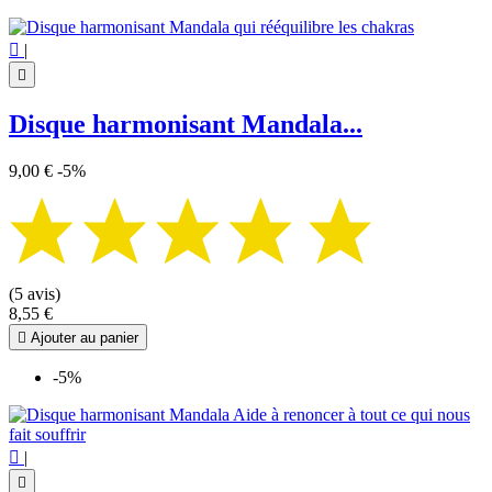

|

Disque harmonisant Mandala...
9,00 €
-5%
(5 avis)
8,55 €

Ajouter au panier
-5%

|
