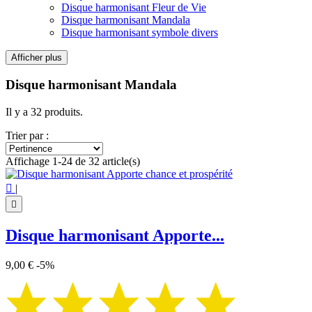
Disque harmonisant Fleur de Vie
Disque harmonisant Mandala
Disque harmonisant symbole divers
Afficher plus
Filtres:
Effacer les filtres
Disque harmonisant Mandala
Prix
€
€
Il y a 32 produits.
Symbole
Trier par :
Mandala
32
Affichage 1-24 de 32 article(s)
Voir les Produits
32

|

Disque harmonisant Apporte...
9,00 €
-5%