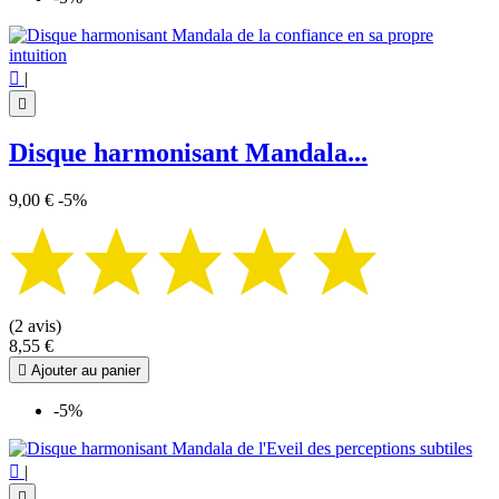

|

Disque harmonisant Mandala...
9,00 €
-5%
(2 avis)
8,55 €

Ajouter au panier
-5%

|
