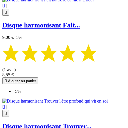

|

Disque harmonisant Fait...
9,00 €
-5%
(1 avis)
8,55 €

Ajouter au panier
-5%

|

Disque harmonisant Trouver...