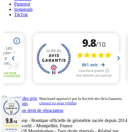
Pinterest
Instagram
TikTok
Marchand approuvé par la Société des Avis Garantis,
cliquez ici pour vérifier
.
Exercer mon droit de rétractation
9.8
Mandalashop - Boutique officielle de géométrie sacrée depuis 2014
/10
- Sarl Uniworld – Montpellier, France
BASÉ SUR 861 AVIS
©2014–2026 Mandalashop - Tous droits réservés - Réalisé par