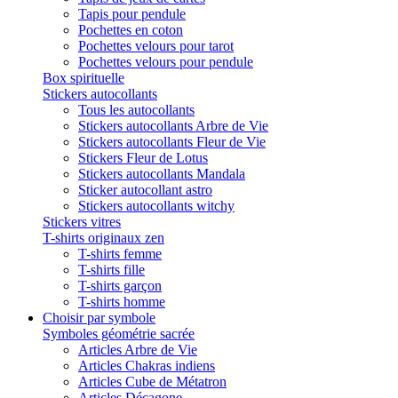
Tapis pour pendule
Pochettes en coton
Pochettes velours pour tarot
Pochettes velours pour pendule
Box spirituelle
Stickers autocollants
Tous les autocollants
Stickers autocollants Arbre de Vie
Stickers autocollants Fleur de Vie
Stickers Fleur de Lotus
Stickers autocollants Mandala
Sticker autocollant astro
Stickers autocollants witchy
Stickers vitres
T-shirts originaux zen
T-shirts femme
T-shirts fille
T-shirts garçon
T-shirts homme
Choisir par symbole
Symboles géométrie sacrée
Articles Arbre de Vie
Articles Chakras indiens
Articles Cube de Métatron
Articles Décagone