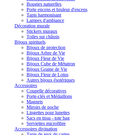
Bougies naturelles
Porte encens et bruleur d'encens
Tapis harmonisant
Lampes d'ambiance
Décoration murale
Stickers muraux
Toiles sur châssis
Bijoux spirituels
Bijoux de protection
Bijoux Arbre de Vie
Bijoux Fleur de Vie
Bijoux Cube de Métatron
Bijoux Graine de Vie
Bijoux Fleur de Lotus
Autres bijoux ésotériques
Accessoires
Coupelle décoratives
Porte-clés et Médaillons
Magnets
Miroirs de poche
Lingettes pour lunettes
Sacs en tissu - tote bag
Serviettes microfibre
Accessoires divination
Tapis de jeux de cartes