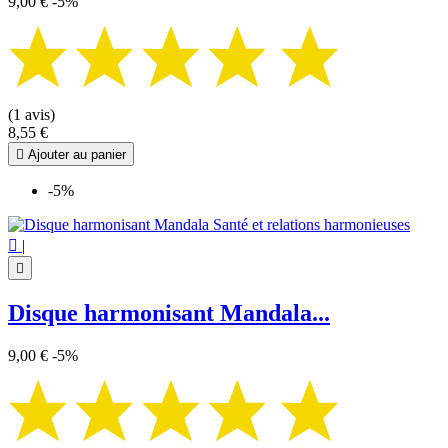
9,00 €
-5%
(1 avis)
8,55 €

Ajouter au panier
-5%

|

Disque harmonisant Mandala...
9,00 €
-5%