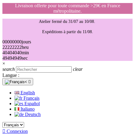
Livraison offerte pour toute commande >29€ en France
métropolitaine.
Atelier fermé du 31/07 au 10/08.
Expéditions à partir du 11/08.
00
00
00
00
jours
22
22
22
22
heu
40
40
40
40
min
49
49
49
49
sec
×
search
clear
Langue :

English
Français
Español
Italiano
Deutsch

Connexion