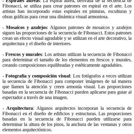
-
Espirales áureas
: La espiral áurea, derivada de la secuencia de
Fibonacci, se utiliza para crear patrones en espiral en el arte. Los
artistas han incorporado estas espirales en pinturas, esculturas y
obras gráficas para crear una dinámica visual armoniosa.
-
Mosaicos y azulejos
: Algunos patrones de mosaicos y azulejos
siguen las proporciones de la secuencia de Fibonacci. Estos patrones
crean un efecto visual agradable y se utilizan en el arte decorativo, la
arquitectura y el diseño de interiores.
-
Frescos y murales
: Los artistas utilizan la secuencia de Fibonacci
para determinar el tamaño de los elementos en frescos y murales,
creando composiciones equilibradas y estéticamente agradables.
-
Fotografía y composición visual
: Los fotógrafos a veces utilizan
la secuencia de Fibonacci para componer imágenes de tal manera
que llamen la atención y creen armonía visual. Las proporciones
basadas en la secuencia de Fibonacci pueden aplicarse para guiar al
espectador a través de una imagen.
-
Arquitectura
: Algunos arquitectos incorporan la secuencia de
Fibonacci en el diseño de edificios y estructuras. Las proporciones
basadas en la secuencia de Fibonacci pueden utilizarse para
determinar la altura de los pisos, la anchura de las ventanas y otros
elementos arquitectónicos.