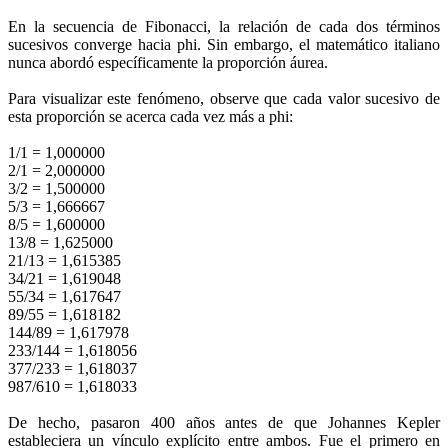
En la secuencia de Fibonacci, la relación de cada dos términos
sucesivos converge hacia phi. Sin embargo, el matemático italiano
nunca abordó específicamente la proporción áurea.
Para visualizar este fenómeno, observe que cada valor sucesivo de
esta proporción se acerca cada vez más a phi:
1/1 = 1,000000
2/1 = 2,000000
3/2 = 1,500000
5/3 = 1,666667
8/5 = 1,600000
13/8 = 1,625000
21/13 = 1,615385
34/21 = 1,619048
55/34 = 1,617647
89/55 = 1,618182
144/89 = 1,617978
233/144 = 1,618056
377/233 = 1,618037
987/610 = 1,618033
De hecho, pasaron 400 años antes de que Johannes Kepler
estableciera un vínculo explícito entre ambos. Fue el primero en