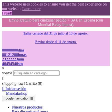
This website uses cookies to ensure you get the best experience on
our website.
Learn more
I read!
Envio gratuito para cualquier pedido > 39 € en España (con
Mondial Relay Inpost).
Taller cerrado del 31 de julio al 10 de agosto.
Envíos desde el 11 de agosto.
00
00
00
00
dias
00
12
12
00
horas
23
22
22
23
min
45
44
44
45
seg
×
search

shopping_cart
Carrito
(0)

Iniciar sesión
Toggle navigation
☰
Nuestros productos
Para dinamizar el agua