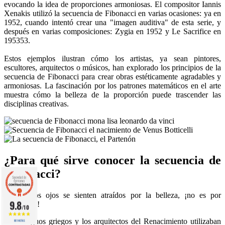
evocando la idea de proporciones armoniosas. El compositor Iannis
Xenakis utilizó la secuencia de Fibonacci en varias ocasiones: ya en
1952, cuando intentó crear una "imagen auditiva" de esta serie, y
después en varias composiciones: Zygia en 1952 y Le Sacrifice en
195353.
Estos ejemplos ilustran cómo los artistas, ya sean pintores,
escultores, arquitectos o músicos, han explorado los principios de la
secuencia de Fibonacci para crear obras estéticamente agradables y
armoniosas. La fascinación por los patrones matemáticos en el arte
muestra cómo la belleza de la proporción puede trascender las
disciplinas creativas.
¿Para qué sirve conocer la secuencia de
Fibonacci?
Si nuestros ojos se sienten atraídos por la belleza, ¡no es por
9.8
casualidad!
/10
Los antiguos griegos y los arquitectos del Renacimiento utilizaban
861 NOTAS