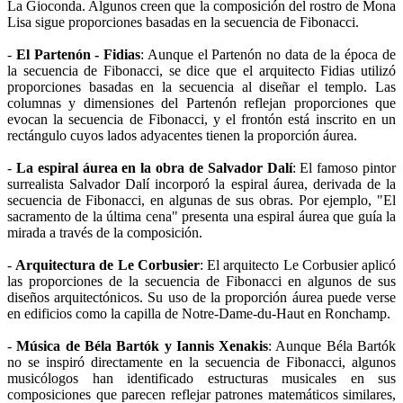
La Gioconda. Algunos creen que la composición del rostro de Mona
Lisa sigue proporciones basadas en la secuencia de Fibonacci.
-
El Partenón - Fidias
: Aunque el Partenón no data de la época de
la secuencia de Fibonacci, se dice que el arquitecto Fidias utilizó
proporciones basadas en la secuencia al diseñar el templo. Las
columnas y dimensiones del Partenón reflejan proporciones que
evocan la secuencia de Fibonacci, y el frontón está inscrito en un
rectángulo cuyos lados adyacentes tienen la proporción áurea.
-
La espiral áurea en la obra de Salvador Dalí
: El famoso pintor
surrealista Salvador Dalí incorporó la espiral áurea, derivada de la
secuencia de Fibonacci, en algunas de sus obras. Por ejemplo, "El
sacramento de la última cena" presenta una espiral áurea que guía la
mirada a través de la composición.
-
Arquitectura de Le Corbusier
: El arquitecto Le Corbusier aplicó
las proporciones de la secuencia de Fibonacci en algunos de sus
diseños arquitectónicos. Su uso de la proporción áurea puede verse
en edificios como la capilla de Notre-Dame-du-Haut en Ronchamp.
-
Música de Béla Bartók y Iannis Xenakis
: Aunque Béla Bartók
no se inspiró directamente en la secuencia de Fibonacci, algunos
musicólogos han identificado estructuras musicales en sus
composiciones que parecen reflejar patrones matemáticos similares,