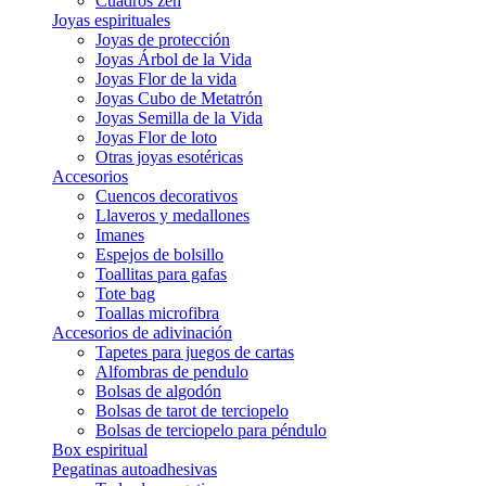
Cuadros zen
Joyas espirituales
Joyas de protección
Joyas Árbol de la Vida
Joyas Flor de la vida
Joyas Cubo de Metatrón
Joyas Semilla de la Vida
Joyas Flor de loto
Otras joyas esotéricas
Accesorios
Cuencos decorativos
Llaveros y medallones
Imanes
Espejos de bolsillo
Toallitas para gafas
Tote bag
Toallas microfibra
Accesorios de adivinación
Tapetes para juegos de cartas
Alfombras de pendulo
Bolsas de algodón
Bolsas de tarot de terciopelo
Bolsas de terciopelo para péndulo
Box espiritual
Pegatinas autoadhesivas