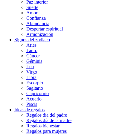
Paz interior
Suerte
Amor
Confianza
Abundancia
Despertar espiritual
Armonización
Signos del zodiaco
Aries
Tauro
Cáncer
Géminis
Leo
Virgo
Libra
Escorpio
Sagitario
Capricornio
Acuario
Piscis
Ideas de regalos
Regalos día del padre
Regalos día de la madre
Regalos bienestar
Regalos para mujeres