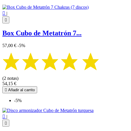

|

Box Cubo de Metatrón 7...
57,00 €
-5%
(2 notas)
54,15 €

Añadir al carrito
-5%

|
