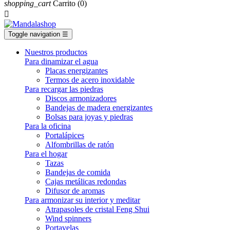
shopping_cart
Carrito
(0)

Toggle navigation
☰
Nuestros productos
Para dinamizar el agua
Placas energizantes
Termos de acero inoxidable
Para recargar las piedras
Discos armonizadores
Bandejas de madera energizantes
Bolsas para joyas y piedras
Para la oficina
Portalápices
Alfombrillas de ratón
Para el hogar
Tazas
Bandejas de comida
Cajas metálicas redondas
Difusor de aromas
Para armonizar su interior y meditar
Atrapasoles de cristal Feng Shui
Wind spinners
Portavelas