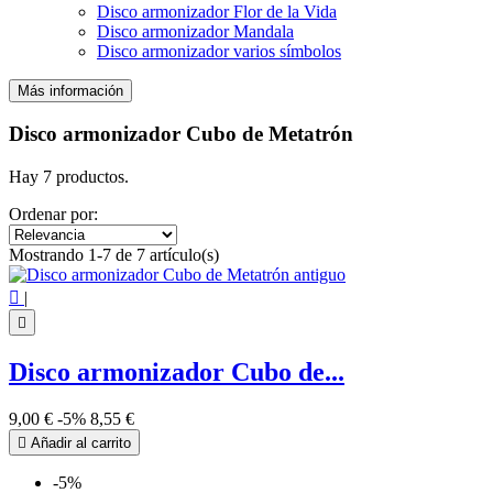
Disco armonizador Flor de la Vida
Disco armonizador Mandala
Disco armonizador varios símbolos
Más información
Filtros:
Claro
Disco armonizador Cubo de Metatrón
Precio
€
€
Hay 7 productos.
Símbolo
Ordenar por:
7 chakra
1
Mostrando 1-7 de 7 artículo(s)
Cubo de Metatrón
7
Ver los productos
7

|

Disco armonizador Cubo de...
9,00 €
-5%
8,55 €

Añadir al carrito
-5%