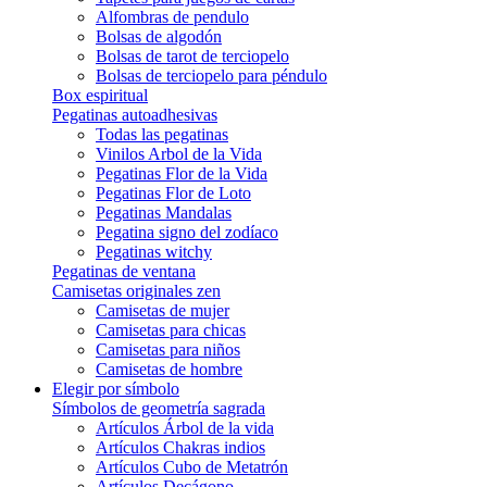
Alfombras de pendulo
Bolsas de algodón
Bolsas de tarot de terciopelo
Bolsas de terciopelo para péndulo
Box espiritual
Pegatinas autoadhesivas
Todas las pegatinas
Vinilos Arbol de la Vida
Pegatinas Flor de la Vida
Pegatinas Flor de Loto
Pegatinas Mandalas
Pegatina signo del zodíaco
Pegatinas witchy
Pegatinas de ventana
Camisetas originales zen
Camisetas de mujer
Camisetas para chicas
Camisetas para niños
Camisetas de hombre
Elegir por símbolo
Símbolos de geometría sagrada
Artículos Árbol de la vida
Artículos Chakras indios
Artículos Cubo de Metatrón
Artículos Decágono