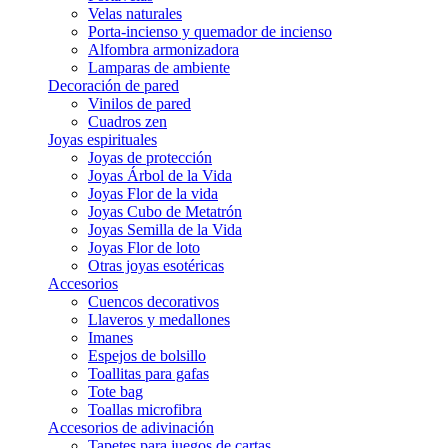
Velas naturales
Porta-incienso y quemador de incienso
Alfombra armonizadora
Lamparas de ambiente
Decoración de pared
Vinilos de pared
Cuadros zen
Joyas espirituales
Joyas de protección
Joyas Árbol de la Vida
Joyas Flor de la vida
Joyas Cubo de Metatrón
Joyas Semilla de la Vida
Joyas Flor de loto
Otras joyas esotéricas
Accesorios
Cuencos decorativos
Llaveros y medallones
Imanes
Espejos de bolsillo
Toallitas para gafas
Tote bag
Toallas microfibra
Accesorios de adivinación
Tapetes para juegos de cartas