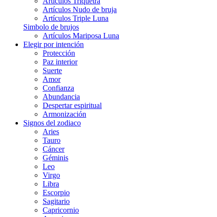
Artículos Triquetra
Artículos Nudo de bruja
Artículos Triple Luna
Simbolo de brujos
Artículos Mariposa Luna
Elegir por intención
Protección
Paz interior
Suerte
Amor
Confianza
Abundancia
Despertar espiritual
Armonización
Signos del zodiaco
Aries
Tauro
Cáncer
Géminis
Leo
Virgo
Libra
Escorpio
Sagitario
Capricornio