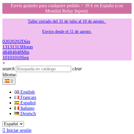
Envio gratuito para cualquier pedido > 39 € en España (con
Mondial Relay Inpost).
Taller cerrado del 31 de julio al 10 de agosto.
Envíos desde el 11 de agosto.
02
02
02
02
Días
13
13
13
13
Horas
48
48
48
48
Min
10
10
10
10
Seg
×
search
clear
Idioma:

English
Français
Español
Italiano
Deutsch

Iniciar sesión