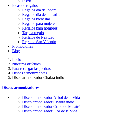
Piscis
Ideas de regalos
Regalos día del padre
Regalos día de la madre
Regalos bienestar
Regalos para mujeres
Regalos para hombres
Tarjeta regalo
Regalos de Navidad
Regalos San Valentin
Promociones
Blog
Inicio
Nuestros artículos
Para recargar las piedras
Discos armonizadores
Disco armonizador Chakra indio
Discos armonizadores
Disco armonizador Árbol de la Vida
Disco armonizador Chakra indio
Disco armonizador Cubo de Metatrón
Disco armonizador Flor de la Vida