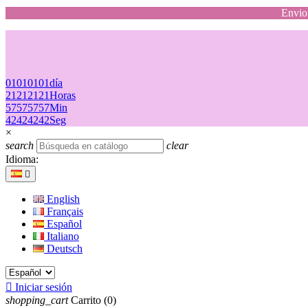
Envio 
01
01
01
01
día
21
21
21
21
Horas
57
57
57
57
Min
42
42
42
42
Seg
×
search
clear
Idioma:

English
Français
Español
Italiano
Deutsch

Iniciar sesión
shopping_cart
Carrito
(0)