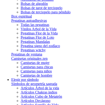
Bolsas de algodón
Bolsas de tarot de terciopelo
Bolsas de terciopelo para péndulo
Box espiritual
Pegatinas autoadhesivas
Todas las pegatinas
Vinilos Arbol de la Vida
Pegatinas Flor de la Vida
Pegatinas Flor de Loto
Pegatinas Mandalas
Pegatina signo del zodíaco
Pegatinas witchy
Pegatinas de ventana
Camisetas originales zen
Camisetas de mujer
Camisetas para chicas
Camisetas para niños
Camisetas de hombre
Elegir por símbolo
Símbolos de geometría sagrada
Artículos Árbol de la vida
Artículos Chakras indios
Artículos Cubo de Metatrón
Artículos Decágono
Artículos Semilla de Vida