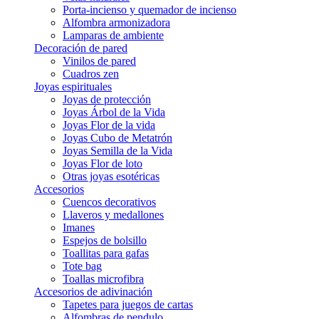
Porta-incienso y quemador de incienso
Alfombra armonizadora
Lamparas de ambiente
Decoración de pared
Vinilos de pared
Cuadros zen
Joyas espirituales
Joyas de protección
Joyas Árbol de la Vida
Joyas Flor de la vida
Joyas Cubo de Metatrón
Joyas Semilla de la Vida
Joyas Flor de loto
Otras joyas esotéricas
Accesorios
Cuencos decorativos
Llaveros y medallones
Imanes
Espejos de bolsillo
Toallitas para gafas
Tote bag
Toallas microfibra
Accesorios de adivinación
Tapetes para juegos de cartas
Alfombras de pendulo