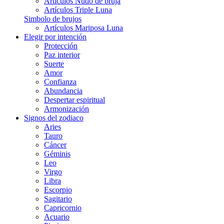
Artículos Nudo de bruja
Artículos Triple Luna
Simbolo de brujos
Artículos Mariposa Luna
Elegir por intención
Protección
Paz interior
Suerte
Amor
Confianza
Abundancia
Despertar espiritual
Armonización
Signos del zodiaco
Aries
Tauro
Cáncer
Géminis
Leo
Virgo
Libra
Escorpio
Sagitario
Capricornio
Acuario