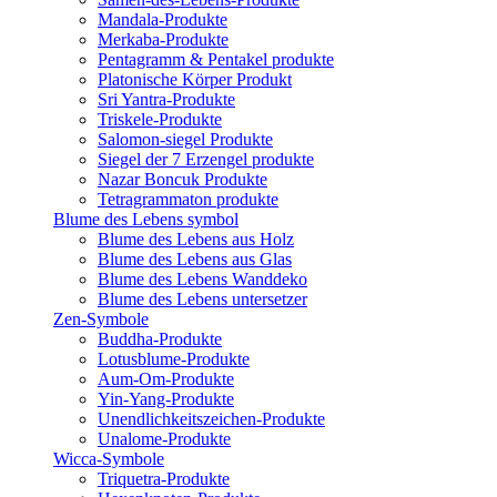
Mandala-Produkte
Merkaba-Produkte
Pentagramm & Pentakel produkte
Platonische Körper Produkt
Sri Yantra-Produkte
Triskele-Produkte
Salomon-siegel Produkte
Siegel der 7 Erzengel produkte
Nazar Boncuk Produkte
Tetragrammaton produkte
Blume des Lebens symbol​
Blume des Lebens aus Holz
Blume des Lebens aus Glas
Blume des Lebens Wanddeko
Blume des Lebens untersetzer
Zen-Symbole
Buddha-Produkte
Lotusblume-Produkte
Aum-Om-Produkte
Yin-Yang-Produkte
Unendlichkeitszeichen-Produkte
Unalome-Produkte
Wicca-Symbole
Triquetra-Produkte