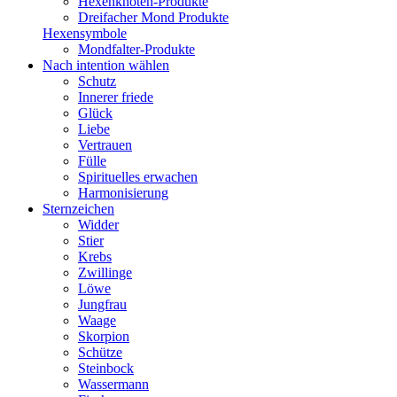
Hexenknoten-Produkte
Dreifacher Mond Produkte
Hexensymbole
Mondfalter-Produkte
Nach intention wählen
Schutz
Innerer friede
Glück
Liebe
Vertrauen
Fülle
Spirituelles erwachen
Harmonisierung
Sternzeichen
Widder
Stier
Krebs
Zwillinge
Löwe
Jungfrau
Waage
Skorpion
Schütze
Steinbock
Wassermann