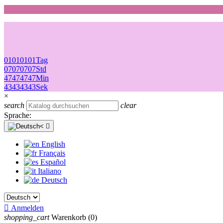
01
01
01
01
Tag
07
07
07
07
Std
47
47
47
47
Min
43
43
43
43
Sek
×
search
clear
Sprache:

English
Français
Español
Italiano
Deutsch

Anmelden
shopping_cart
Warenkorb
(0)