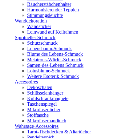
Räucherstäbchenhalter
Harmonisierender Teppich
Stimmungsleuchte
Wanddekoration
Wandsticker
Leinwand auf Keilrahmen
Spiritueller Schmuck
Schutzschmuck
Lebensbaum-Schmuck
Blume des Lebens-Schmuck
Metatrons-Würfel-Schmuck
Samen-des-Lebens Schmuck
Lotusblume-Schmuck
Weitere Esoterik-Schmuck
Accessoires
Dekoschalen
Schlüsselanhänger
Kühlschrankmagnete
Taschenspiegel
Mikrofasertücher
Stofftasche
Mikrofaserhandtuch
Wahrsage-Accessoires
Tarot-Tischdecken & Altartücher
Pendelteppich