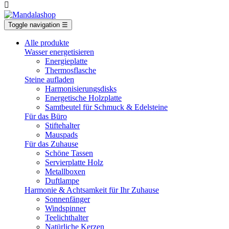

Toggle navigation
☰
Alle produkte
Wasser energetisieren
Energieplatte​
Thermosflasche
Steine aufladen
Harmonisierungsdisks
Energetische Holzplatte
Samtbeutel für Schmuck & Edelsteine
Für das Büro
Stiftehalter
Mauspads
Für das Zuhause
Schöne Tassen
Servierplatte Holz
Metallboxen
Duftlampe
Harmonie & Achtsamkeit für Ihr Zuhause
Sonnenfänger
Windspinner
Teelichthalter
Natürliche Kerzen