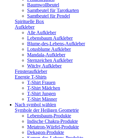
Baumwollbeutel
Samtbeutel für Tarotkarten
Samtbeutel für Pendel
Spirituelle Box
Aufkleber
Alle Aufkleber
Lebensbaum Aufkleber
Blume-des-Lebens-Aufkleber
Lotusblume Aufkleber
Mandala-Aufkleber
Sternzeichen Aufkleber
Witchy Aufkleber
Fensteraufkleber
Energie T-Shirts
T-Shirt Frauen
T-Shirt Mädchen
T-Shirt Jungen
T-Shirt Männer
Nach symbol wählen
Symbole der Heiligen Geometrie
Lebensbaum-Produkte
Indische Chakra-Produkte
Metatron-Würfel-Produkte
Dekagon-Produkte
Samen-des-Lebens-Produkte