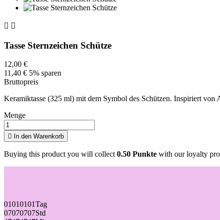


Tasse Sternzeichen Schütze
12,00 €
11,40 €
5% sparen
Bruttopreis
Keramiktasse (325 ml) mit dem Symbol des Schützen. Inspiriert von 
Menge

In den Warenkorb
Buying this product you will collect
0.50 Punkte
with our loyalty pro
01
01
01
01
Tag
07
07
07
07
Std