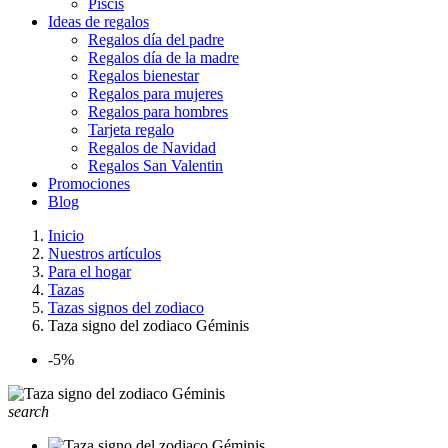
Piscis
Ideas de regalos
Regalos día del padre
Regalos día de la madre
Regalos bienestar
Regalos para mujeres
Regalos para hombres
Tarjeta regalo
Regalos de Navidad
Regalos San Valentin
Promociones
Blog
Inicio
Nuestros artículos
Para el hogar
Tazas
Tazas signos del zodiaco
Taza signo del zodiaco Géminis
-5%
search