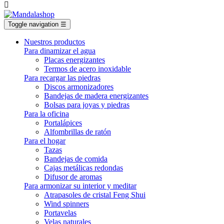

Toggle navigation
☰
Nuestros productos
Para dinamizar el agua
Placas energizantes
Termos de acero inoxidable
Para recargar las piedras
Discos armonizadores
Bandejas de madera energizantes
Bolsas para joyas y piedras
Para la oficina
Portalápices
Alfombrillas de ratón
Para el hogar
Tazas
Bandejas de comida
Cajas metálicas redondas
Difusor de aromas
Para armonizar su interior y meditar
Atrapasoles de cristal Feng Shui
Wind spinners
Portavelas
Velas naturales