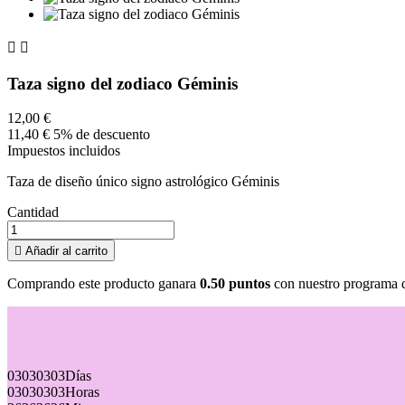


Taza signo del zodiaco Géminis
12,00 €
11,40 €
5% de descuento
Impuestos incluidos
Taza de diseño único signo astrológico Géminis
Cantidad

Añadir al carrito
Comprando este producto ganara
0.50 puntos
con nuestro programa de
03
03
03
03
Días
03
03
03
03
Horas