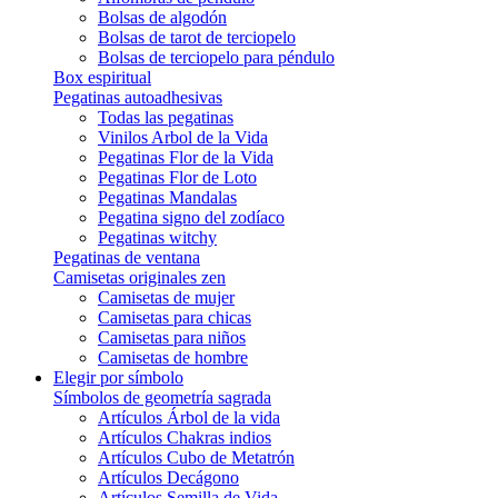
Bolsas de algodón
Bolsas de tarot de terciopelo
Bolsas de terciopelo para péndulo
Box espiritual
Pegatinas autoadhesivas
Todas las pegatinas
Vinilos Arbol de la Vida
Pegatinas Flor de la Vida
Pegatinas Flor de Loto
Pegatinas Mandalas
Pegatina signo del zodíaco
Pegatinas witchy
Pegatinas de ventana
Camisetas originales zen
Camisetas de mujer
Camisetas para chicas
Camisetas para niños
Camisetas de hombre
Elegir por símbolo
Símbolos de geometría sagrada
Artículos Árbol de la vida
Artículos Chakras indios
Artículos Cubo de Metatrón
Artículos Decágono
Artículos Semilla de Vida