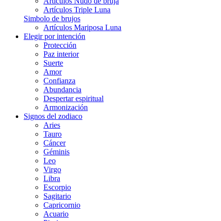
Artículos Nudo de bruja
Artículos Triple Luna
Simbolo de brujos
Artículos Mariposa Luna
Elegir por intención
Protección
Paz interior
Suerte
Amor
Confianza
Abundancia
Despertar espiritual
Armonización
Signos del zodiaco
Aries
Tauro
Cáncer
Géminis
Leo
Virgo
Libra
Escorpio
Sagitario
Capricornio
Acuario