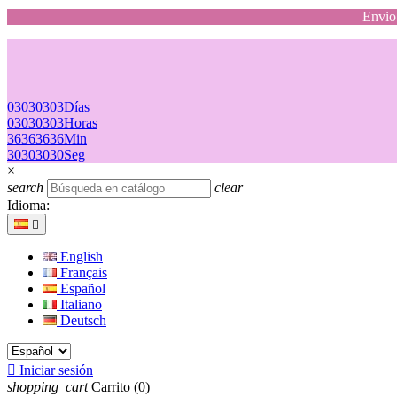
Envio 
03
03
03
03
Días
03
03
03
03
Horas
36
36
36
36
Min
30
30
30
30
Seg
×
search
clear
Idioma:

English
Français
Español
Italiano
Deutsch

Iniciar sesión
shopping_cart
Carrito
(0)