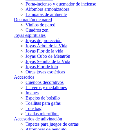
Porta-incienso y quemador de incienso
Alfombra armonizadora
Lamparas de ambiente
Decoración de pared
Vinilos de pared
Cuadros zen
Joyas espirituales
Joyas de protección
Joyas Árbol de la Vida
Joyas Flor de la vida
Joyas Cubo de Metatrón
Joyas Semilla de la Vida
Joyas Flor de loto
Otras joyas esotéricas
Accesorios
Cuencos decorativos
Llaveros y medallones
Imanes
Espejos de bolsillo
Toallitas para gafas
Tote bag
Toallas microfibra
Accesorios de adivinación
Tapetes para juegos de cartas
Alfombras de pendulo