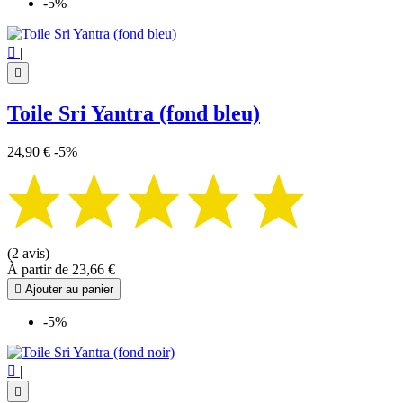
-5%

|

Toile Sri Yantra (fond bleu)
24,90 €
-5%
(2 avis)
À partir de
23,66 €

Ajouter au panier
-5%

|
