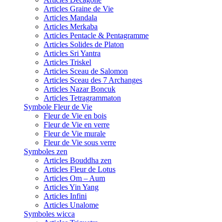
Articles Graine de Vie
Articles Mandala
Articles Merkaba
Articles Pentacle & Pentagramme
Articles Solides de Platon
Articles Sri Yantra
Articles Triskel
Articles Sceau de Salomon
Articles Sceau des 7 Archanges
Articles Nazar Boncuk
Articles Tetragrammaton
Symbole Fleur de Vie
Fleur de Vie en bois
Fleur de Vie en verre
Fleur de Vie murale
Fleur de Vie sous verre
Symboles zen
Articles Bouddha zen
Articles Fleur de Lotus
Articles Om – Aum
Articles Yin Yang
Articles Infini
Articles Unalome
Symboles wicca