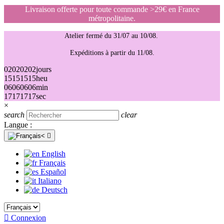
Livraison offerte pour toute commande >29€ en France
métropolitaine.
Atelier fermé du 31/07 au 10/08.
Expéditions à partir du 11/08.
02
02
02
02
jours
15
15
15
15
heu
06
06
06
06
min
17
17
17
17
sec
×
search
clear
Langue :

English
Français
Español
Italiano
Deutsch

Connexion