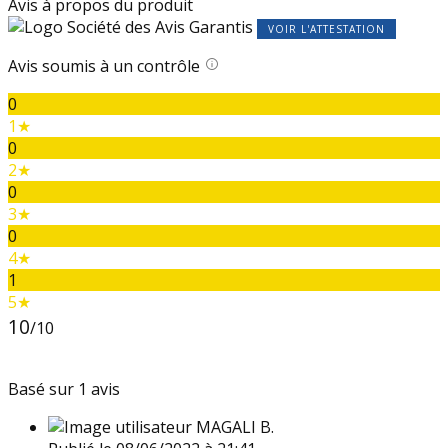
Avis à propos du produit
VOIR L'ATTESTATION
Avis soumis à un contrôle
0
1★
0
2★
0
3★
0
4★
1
5★
10
/10
Basé sur 1 avis
MAGALI B.