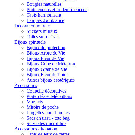
Bougies naturelles
Porte encens et bruleur d'encens
Tapis harmonisant
Lampes d'ambiance
Décoration murale
Stickers muraux
Toiles sur châssis
Bijoux spirituels
Bijoux de protection
Bijoux Arbre de Vie
Bijoux Fleur de Vie
Bijoux Cube de Métatron
Bijoux Graine de Vie
Bijoux Fleur de Lotus
Autres bijoux ésotériques
Accessoires
Coupelle décoratives
Porte-clés et Médaillons
Magnets
Miroirs de poche
Lingettes pour lunettes
Sacs en tissu - tote bag
Serviettes microfibre
Accessoires divination
Tapis de jeux de cartes