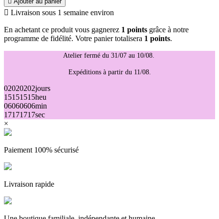

Ajouter au panier

Livraison sous 1 semaine environ
En achetant ce produit vous gagnerez
1 points
grâce à notre
programme de fidélité. Votre panier totalisera
1 points
.
Atelier fermé du 31/07 au 10/08.
Expéditions à partir du 11/08.
02
02
02
02
jours
15
15
15
15
heu
06
06
06
06
min
17
17
17
17
sec
×
Paiement 100% sécurisé
Livraison rapide
Une boutique familiale, indépendante et humaine