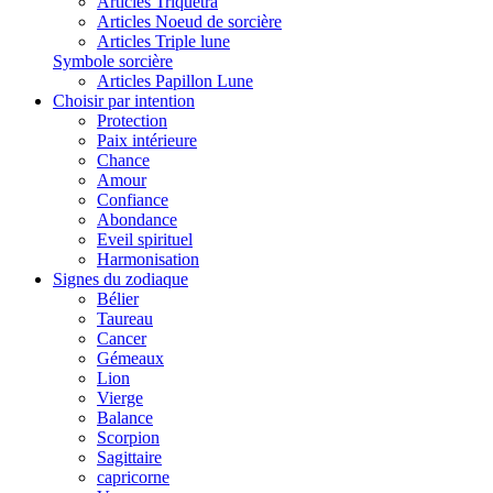
Articles Triquetra
Articles Noeud de sorcière
Articles Triple lune
Symbole sorcière
Articles Papillon Lune
Choisir par intention
Protection
Paix intérieure
Chance
Amour
Confiance
Abondance
Eveil spirituel
Harmonisation
Signes du zodiaque
Bélier
Taureau
Cancer
Gémeaux
Lion
Vierge
Balance
Scorpion
Sagittaire
capricorne