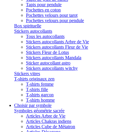
Tapis pour pendule
Pochettes en coton
Pochettes velours pour tarot
Pochettes velours pour pendule
Box spirituelle
Stickers autocollants
Tous les autocollants
Stickers autocollants Arbre de Vie
Stickers autocollants Fleur de Vie
Stickers Fleur de Lotus
Stickers autocollants Mandala
Sticker autocollant astro
Stickers autocollants witchy
Stickers vitres
T-shirts originaux zen
T-shirts femme
T-shirts fille
T-shirts garçon
T-shirts homme
Choisir par symbole
Symboles géométrie sacrée
Articles Arbre de Vie
Articles Chakras indiens
Articles Cube de Métatron
Articles Décagone