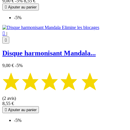
9,00 €
-5%
8,55 €

Ajouter au panier
-5%

|

Disque harmonisant Mandala...
9,00 €
-5%
(2 avis)
8,55 €

Ajouter au panier
-5%