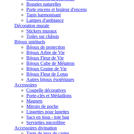
Bougies naturelles
Porte encens et bruleur d'encens
Tapis harmonisant
Lampes d'ambiance
Décoration murale
Stickers muraux
Toiles sur châssis
Bijoux spirituels
Bijoux de protection
Bijoux Arbre de Vie
Bijoux Fleur de Vie
Bijoux Cube de Métatron
Bijoux Graine de Vie
Bijoux Fleur de Lotus
Autres bijoux ésotériques
Accessoires
Coupelle décoratives
Porte-clés et Médaillons
Magnets
Miroirs de poche
Lingettes pour lunettes
Sacs en tissu - tote bag
Serviettes microfibre
Accessoires divination
Tapis de jeux de cartes