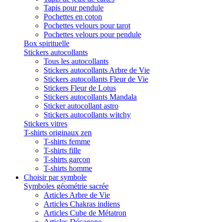
Tapis pour pendule
Pochettes en coton
Pochettes velours pour tarot
Pochettes velours pour pendule
Box spirituelle
Stickers autocollants
Tous les autocollants
Stickers autocollants Arbre de Vie
Stickers autocollants Fleur de Vie
Stickers Fleur de Lotus
Stickers autocollants Mandala
Sticker autocollant astro
Stickers autocollants witchy
Stickers vitres
T-shirts originaux zen
T-shirts femme
T-shirts fille
T-shirts garçon
T-shirts homme
Choisir par symbole
Symboles géométrie sacrée
Articles Arbre de Vie
Articles Chakras indiens
Articles Cube de Métatron
Articles Décagone