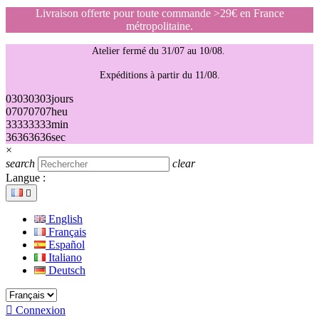
Livraison offerte pour toute commande >29€ en France
métropolitaine.
Atelier fermé du 31/07 au 10/08.
Expéditions à partir du 11/08.
03
03
03
03
jours
07
07
07
07
heu
33
33
33
33
min
36
36
36
36
sec
×
search
clear
Langue :

English
Français
Español
Italiano
Deutsch

Connexion