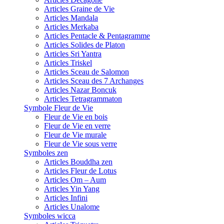
Articles Graine de Vie
Articles Mandala
Articles Merkaba
Articles Pentacle & Pentagramme
Articles Solides de Platon
Articles Sri Yantra
Articles Triskel
Articles Sceau de Salomon
Articles Sceau des 7 Archanges
Articles Nazar Boncuk
Articles Tetragrammaton
Symbole Fleur de Vie
Fleur de Vie en bois
Fleur de Vie en verre
Fleur de Vie murale
Fleur de Vie sous verre
Symboles zen
Articles Bouddha zen
Articles Fleur de Lotus
Articles Om – Aum
Articles Yin Yang
Articles Infini
Articles Unalome
Symboles wicca