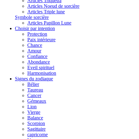
Articles Triquetra
Articles Noeud de sorcière
Articles Triple lune
Symbole sorcière
Articles Papillon Lune
Choisir par intention
Protection
Paix intérieure
Chance
Amour
Confiance
Abondance
Eveil spirituel
Harmonisation
Signes du zodiaque
Bélier
Taureau
Cancer
Gémeaux
Lion
Vierge
Balance
Scorpion
Sagittaire
capricorne