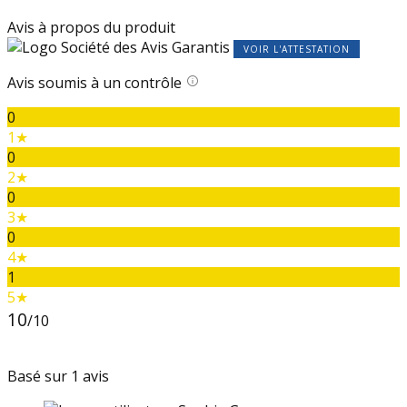
Avis à propos du produit
VOIR L'ATTESTATION
Avis soumis à un contrôle
0
1★
0
2★
0
3★
0
4★
1
5★
10
/10
Basé sur 1 avis