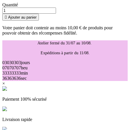
Quantité

Ajouter au panier
Votre panier doit contenir au moins 10,00 € de produits pour
pouvoir obtenir des récompenses fidélité.
Atelier fermé du 31/07 au 10/08.
Expéditions à partir du 11/08.
03
03
03
03
jours
07
07
07
07
heu
33
33
33
33
min
36
36
36
36
sec
×
Paiement 100% sécurisé
Livraison rapide