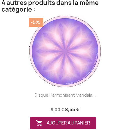
4 autres produits dans la même
catégorie :
-5%
Disque Harmonisant Mandala...
8,55 €
9,00 €

AJOUTER AU PANIER