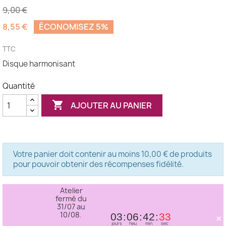
9,00 €
8,55 €
ÉCONOMISEZ 5%
TTC
Disque harmonisant
Quantité

AJOUTER AU PANIER
Votre panier doit contenir au moins 10,00 € de produits
pour pouvoir obtenir des récompenses fidélité.
Atelier
fermé du
31/07 au
10/08.
×
03
06
42
32
jours
heu
min
sec