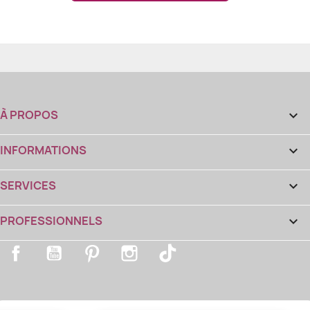
À PROPOS

INFORMATIONS

SERVICES

PROFESSIONNELS

Facebook
YouTube
Pinterest
Instagram
TikTok