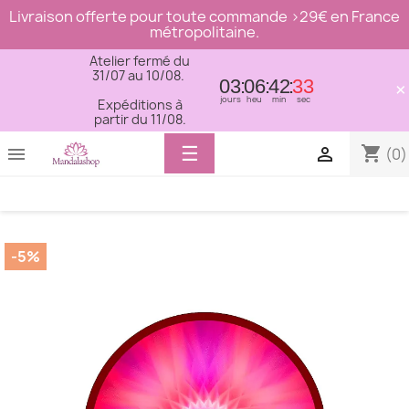
Livraison offerte pour toute commande >29€ en France
métropolitaine.
Atelier fermé du
31/07 au 10/08.
03
06
42
32
×
jours
heu
min
sec
Expéditions à
partir du 11/08.
Basculer
☰
shopping_cart


(0)
la
navigation
-5%