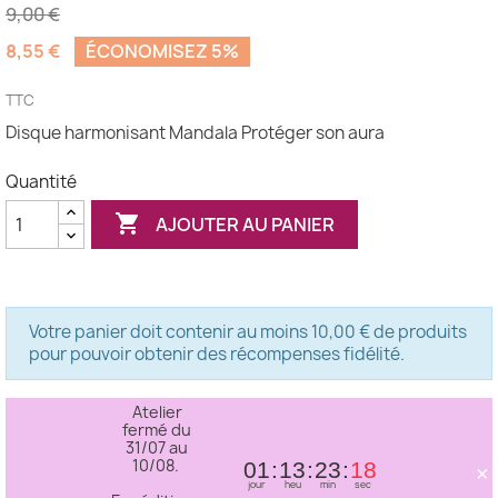
9,00 €
8,55 €
ÉCONOMISEZ 5%
(2 avis)
TTC
Disque harmonisant Mandala Protéger son aura
Quantité

AJOUTER AU PANIER
Votre panier doit contenir au moins 10,00 € de produits
pour pouvoir obtenir des récompenses fidélité.
Atelier
fermé du
31/07 au
10/08.
×
01
13
23
18
jour
heu
min
sec