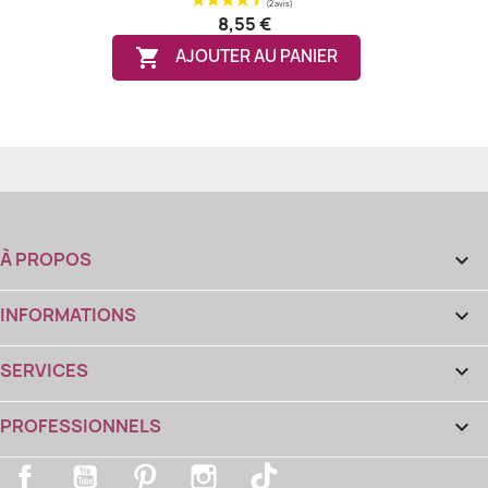
8,55 €

AJOUTER AU PANIER
À PROPOS

INFORMATIONS

SERVICES

PROFESSIONNELS

(1 avis)
Facebook
YouTube
Pinterest
Instagram
TikTok