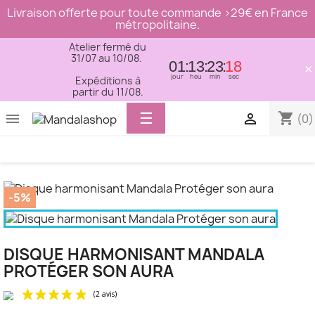
Livraison offerte pour toute commande >29€ en France
métropolitaine.
Atelier fermé du
31/07 au 10/08.
01
13
23
18
×
jour
heu
min
sec
Expéditions à
partir du 11/08.
Basculer
☰
shopping_cart


(0)
la
navigation
-5%
DISQUE HARMONISANT MANDALA
PROTÉGER SON AURA