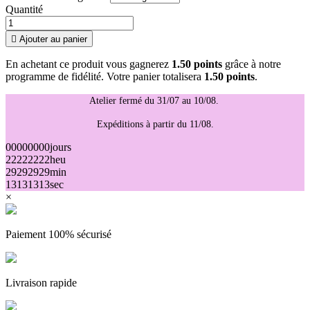
Quantité

Ajouter au panier
En achetant ce produit vous gagnerez
1.50 points
grâce à notre
programme de fidélité. Votre panier totalisera
1.50 points
.
Atelier fermé du 31/07 au 10/08.
Expéditions à partir du 11/08.
00
00
00
00
jours
22
22
22
22
heu
29
29
29
29
min
13
13
13
13
sec
×
Paiement 100% sécurisé
Livraison rapide