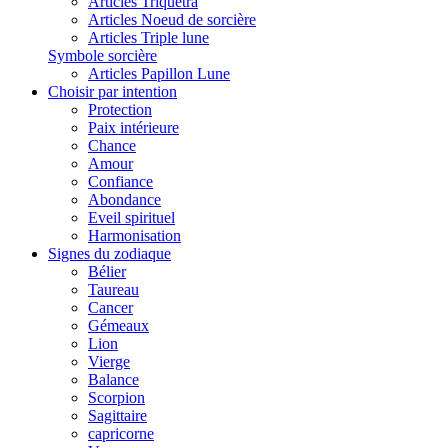
Articles Triquetra
Articles Noeud de sorcière
Articles Triple lune
Symbole sorcière
Articles Papillon Lune
Choisir par intention
Protection
Paix intérieure
Chance
Amour
Confiance
Abondance
Eveil spirituel
Harmonisation
Signes du zodiaque
Bélier
Taureau
Cancer
Gémeaux
Lion
Vierge
Balance
Scorpion
Sagittaire
capricorne