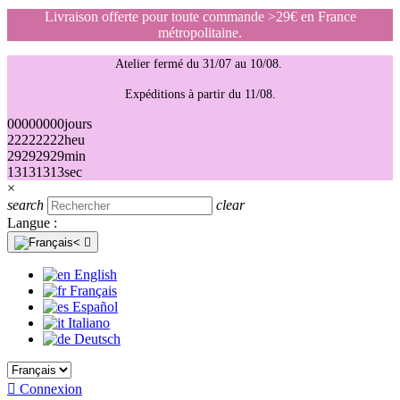
Livraison offerte pour toute commande >29€ en France
métropolitaine.
Atelier fermé du 31/07 au 10/08.
Expéditions à partir du 11/08.
00
00
00
00
jours
22
22
22
22
heu
29
29
29
29
min
13
13
13
13
sec
×
search
clear
Langue :

English
Français
Español
Italiano
Deutsch

Connexion