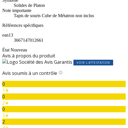
Symbole
Solides de Platon
Note importante
Tapis de souris Cube de Métatron non inclus
Références spécifiques
ean13
3667147012661
État
Nouveau
Avis à propos du produit
VOIR L'ATTESTATION
Avis soumis à un contrôle
0
1★
0
2★
0
3★
2