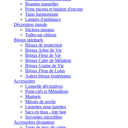
Bougies naturelles
Porte encens et bruleur d'encens
Tapis harmonisant
Lampes d'ambiance
Décoration murale
Stickers muraux
Toiles sur châssis
Bijoux spirituels
Bijoux de protection
Bijoux Arbre de Vie
Bijoux Fleur de Vie
Bijoux Cube de Métatron
Bijoux Graine de Vie
Bijoux Fleur de Lotus
Autres bijoux ésotériques
Accessoires
Coupelle décoratives
Porte-clés et Médaillons
Magnets
Miroirs de poche
Lingettes pour lunettes
Sacs en tissu - tote bag
Serviettes microfibre
Accessoires divination
Tapis de jeux de cartes