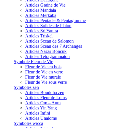
Articles Graine de Vie
Articles Mandala
Articles Merkaba
Articles Pentacle & Pentagramme
Articles Solides de Platon
Articles Sri Yantra
Articles Triskel
Articles Sceau de Salomon
Articles Sceau des 7 Archanges
Articles Nazar Boncuk
Articles Tetragrammaton
Symbole Fleur de Vie
Fleur de Vie en bois
Fleur de Vie en verre
Fleur de Vie murale
Fleur de Vie sous verre
Symboles zen
Articles Bouddha zen
Articles Fleur de Lotus
Articles Om – Aum
Articles Yin Yang
Articles Infini
Articles Unalome
Symboles wicca