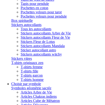
Tapis pour pendule
Pochettes en coton
Pochettes velours pour tarot
Pochettes velours pour pendule
Box spirituelle
Stickers autocollants
Tous les autocollants
Stickers autocollants Arbre de Vie
Stickers autocollants Fleur de Vie
Stickers Fleur de Lotus
Stickers autocollants Mandala
Sticker autocollant astro
Stickers autocollants witchy
Stickers vitres
T-shirts originaux zen
T-shirts femme
T-shirts fille
T-shirts garçon
T-shirts homme
Choisir par symbole
Symboles géométrie sacrée
Articles Arbre de Vie
Articles Chakras indiens
Articles Cube de Métatron
Articles Décagone