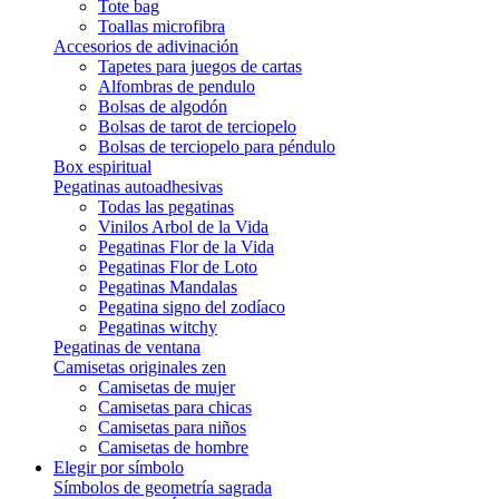
Tote bag
Toallas microfibra
Accesorios de adivinación
Tapetes para juegos de cartas
Alfombras de pendulo
Bolsas de algodón
Bolsas de tarot de terciopelo
Bolsas de terciopelo para péndulo
Box espiritual
Pegatinas autoadhesivas
Todas las pegatinas
Vinilos Arbol de la Vida
Pegatinas Flor de la Vida
Pegatinas Flor de Loto
Pegatinas Mandalas
Pegatina signo del zodíaco
Pegatinas witchy
Pegatinas de ventana
Camisetas originales zen
Camisetas de mujer
Camisetas para chicas
Camisetas para niños
Camisetas de hombre
Elegir por símbolo
Símbolos de geometría sagrada