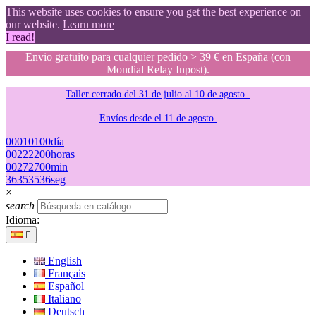
This website uses cookies to ensure you get the best experience on
our website.
Learn more
I read!
Envio gratuito para cualquier pedido > 39 € en España (con
Mondial Relay Inpost).
Taller cerrado del 31 de julio al 10 de agosto.
Envíos desde el 11 de agosto.
00
01
01
00
día
00
22
22
00
horas
00
27
27
00
min
35
34
34
35
seg
×
search
Idioma:

English
Français
Español
Italiano
Deutsch