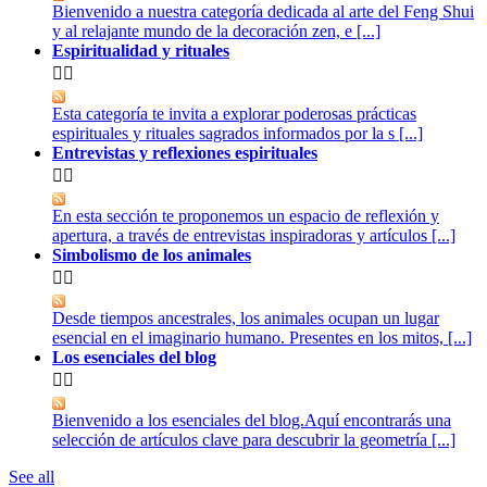
Bienvenido a nuestra categoría dedicada al arte del Feng Shui
y al relajante mundo de la decoración zen, e [...]
Espiritualidad y rituales


Esta categoría te invita a explorar poderosas prácticas
espirituales y rituales sagrados informados por la s [...]
Entrevistas y reflexiones espirituales


En esta sección te proponemos un espacio de reflexión y
apertura, a través de entrevistas inspiradoras y artículos [...]
Simbolismo de los animales


Desde tiempos ancestrales, los animales ocupan un lugar
esencial en el imaginario humano. Presentes en los mitos, [...]
Los esenciales del blog


Bienvenido a los esenciales del blog.Aquí encontrarás una
selección de artículos clave para descubrir la geometría [...]
See all