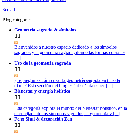
See all
Blog categories
Geometría sagrada & símbolos


Bienvenidos a nuestro espacio dedicado a los símbolos
sagrados y la geometría sagrada, donde las formas cobran v
[...]
Uso de la geometria sagrada


¿Te preguntas cómo usar la geometría sagrada en tu vida
diaria? Esta sección del blog está diseñada espec [...]
Bienestar y energía holística


Esta categoría explora el mundo del bienestar holístico, en la
encrucijada de los símbolos sagrados, la geometría v [...]
Feng Shui & decoración Zen

