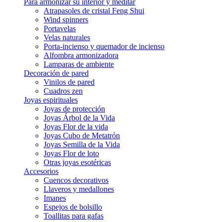
Para armonizar su interior y meditar
Atrapasoles de cristal Feng Shui
Wind spinners
Portavelas
Velas naturales
Porta-incienso y quemador de incienso
Alfombra armonizadora
Lamparas de ambiente
Decoración de pared
Vinilos de pared
Cuadros zen
Joyas espirituales
Joyas de protección
Joyas Árbol de la Vida
Joyas Flor de la vida
Joyas Cubo de Metatrón
Joyas Semilla de la Vida
Joyas Flor de loto
Otras joyas esotéricas
Accesorios
Cuencos decorativos
Llaveros y medallones
Imanes
Espejos de bolsillo
Toallitas para gafas