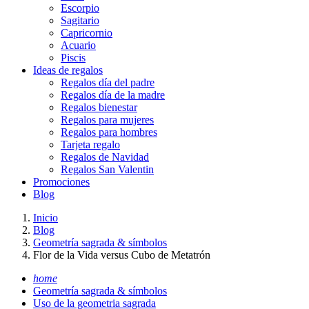
Escorpio
Sagitario
Capricornio
Acuario
Piscis
Ideas de regalos
Regalos día del padre
Regalos día de la madre
Regalos bienestar
Regalos para mujeres
Regalos para hombres
Tarjeta regalo
Regalos de Navidad
Regalos San Valentin
Promociones
Blog
Inicio
Blog
Geometría sagrada & símbolos
Flor de la Vida versus Cubo de Metatrón
home
Geometría sagrada & símbolos
Uso de la geometria sagrada