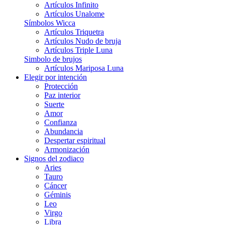
Artículos Infinito
Artículos Unalome
Símbolos Wicca
Artículos Triquetra
Artículos Nudo de bruja
Artículos Triple Luna
Simbolo de brujos
Artículos Mariposa Luna
Elegir por intención
Protección
Paz interior
Suerte
Amor
Confianza
Abundancia
Despertar espiritual
Armonización
Signos del zodiaco
Aries
Tauro
Cáncer
Géminis
Leo
Virgo
Libra