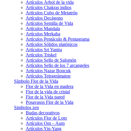
Artículos Árbol de la vida
Artículos Chakras indios
Artículos Cubo de Metatrón
Artículos Decágono
Artículos Semilla de Vida
Artículos Mandala
Artículos Merkaba
Artículos Pentáculo & Pentagrama
Artículos Sólidos platónicos
Artículos Sri Yantra
Artículos Triskel
Artículos Sello de Salomón
Artículos Sello de los 7 arcangeles
Artículos Nazar Boncuk
Artículos Tetragrámaton
Símbolo Flor de la Vida
Flor de la Vida en madera
Flor de la vida de cristal
Flor de la Vida pared
Posavasos Flor de la Vida
Simbolos zen
Budas decorativos
Artículos Flor de Loto
Artículos Om – Aum
Artículos Yin-Yang