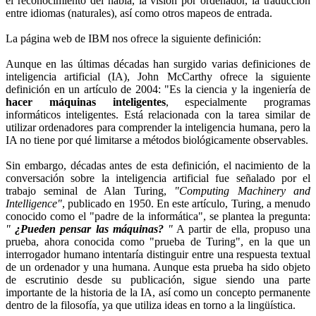
el reconocimiento del habla, la visión por ordenador, la traducción
entre idiomas (naturales), así como otros mapeos de entrada.
La página web de IBM nos ofrece la siguiente definición:
Aunque en las últimas décadas han surgido varias definiciones de
inteligencia artificial (IA), John McCarthy ofrece la siguiente
definición en un artículo de 2004: "Es la ciencia y la ingeniería de
hacer máquinas inteligentes
, especialmente programas
informáticos inteligentes. Está relacionada con la tarea similar de
utilizar ordenadores para comprender la inteligencia humana, pero la
IA no tiene por qué limitarse a métodos biológicamente observables.
Sin embargo, décadas antes de esta definición, el nacimiento de la
conversación sobre la inteligencia artificial fue señalado por el
trabajo seminal de Alan Turing,
"Computing Machinery and
Intelligence"
, publicado en 1950. En este artículo, Turing, a menudo
conocido como el "padre de la informática", se plantea la pregunta:
"
¿Pueden pensar las máquinas?
"
A partir de ella, propuso una
prueba, ahora conocida como "prueba de Turing", en la que un
interrogador humano intentaría distinguir entre una respuesta textual
de un ordenador y una humana. Aunque esta prueba ha sido objeto
de escrutinio desde su publicación, sigue siendo una parte
importante de la historia de la IA, así como un concepto permanente
dentro de la filosofía, ya que utiliza ideas en torno a la lingüística.