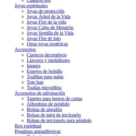
Cuadros zen
Joyas espirituales
Joyas de protección
Joyas Árbol de la Vida
Joyas Flor de la vida
Joyas Cubo de Metatrón
Joyas Semilla de la Vida
Joyas Flor de loto
Otras joyas esotéricas
Accesorios
Cuencos decorativos
Llaveros y medallones
Imanes
Espejos de bolsillo
Toallitas para gafas
Tote bag
Toallas microfibra
Accesorios de adivinación
Tapetes para juegos de cartas
Alfombras de pendulo
Bolsas de algodón
Bolsas de tarot de terciopelo
Bolsas de terciopelo para péndulo
Box espiritual
Pegatinas autoadhesivas