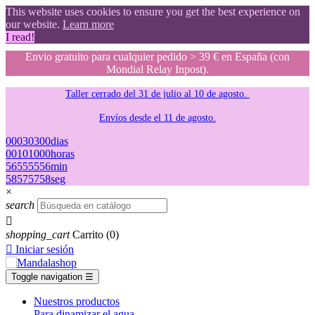
This website uses cookies to ensure you get the best experience on
our website.
Learn more
I read!
Envio gratuito para cualquier pedido > 39 € en España (con
Mondial Relay Inpost).
Taller cerrado del 31 de julio al 10 de agosto.
Envíos desde el 11 de agosto.
00
03
03
00
dias
00
10
10
00
horas
56
55
55
56
min
57
56
56
57
seg
×
search

shopping_cart
Carrito
(0)

Iniciar sesión
Toggle navigation
☰
Nuestros productos
Para dinamizar el agua