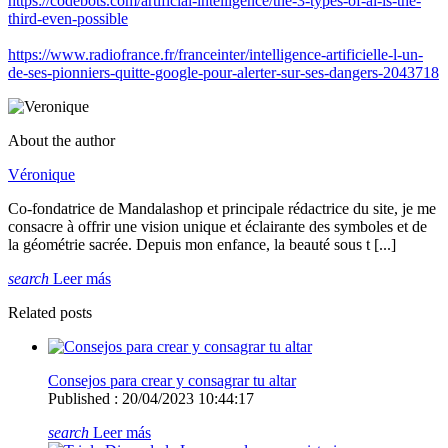
https://codebots.com/artificial-intelligence/the-3-types-of-ai-is-the-
third-even-possible
https://www.radiofrance.fr/franceinter/intelligence-artificielle-l-un-
de-ses-pionniers-quitte-google-pour-alerter-sur-ses-dangers-2043718
About the author
Véronique
Co-fondatrice de Mandalashop et principale rédactrice du site, je me
consacre à offrir une vision unique et éclairante des symboles et de
la géométrie sacrée. Depuis mon enfance, la beauté sous t [...]
search
Leer más
Related posts
Consejos para crear y consagrar tu altar
Published : 20/04/2023 10:44:17
search
Leer más