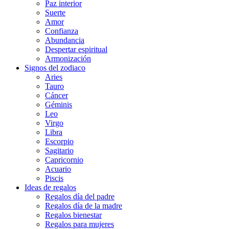
Paz interior
Suerte
Amor
Confianza
Abundancia
Despertar espiritual
Armonización
Signos del zodiaco
Aries
Tauro
Cáncer
Géminis
Leo
Virgo
Libra
Escorpio
Sagitario
Capricornio
Acuario
Piscis
Ideas de regalos
Regalos día del padre
Regalos día de la madre
Regalos bienestar
Regalos para mujeres