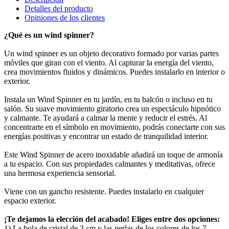
Detalles del producto
Opiniones de los clientes
¿Qué es un wind spinner?
Un wind spinner es un objeto decorativo formado por varias partes
móviles que giran con el viento. Al capturar la energía del viento,
crea movimientos fluidos y dinámicos. Puedes instalarlo en interior o
exterior.
Instala un Wind Spinner en tu jardín, en tu balcón o incluso en tu
salón. Su suave movimiento giratorio crea un espectáculo hipnótico
y calmante. Te ayudará a calmar la mente y reducir el estrés. Al
concentrarte en el símbolo en movimiento, podrás conectarte con sus
energías positivas y encontrar un estado de tranquilidad interior.
Este Wind Spinner de acero inoxidable añadirá un toque de armonía
a tu espacio. Con sus propiedades calmantes y meditativas, ofrece
una hermosa experiencia sensorial.
Viene con un gancho resistente. Puedes instalarlo en cualquier
espacio exterior.
¡Te dejamos la elección del acabado! Eliges entre dos opciones:
1) La bola de cristal de 3 cm y las perlas de los colores de los 7