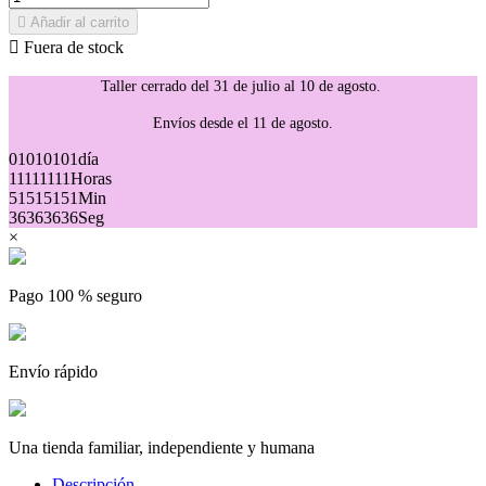

Añadir al carrito

Fuera de stock
Taller cerrado del 31 de julio al 10 de agosto.
Envíos desde el 11 de agosto.
01
01
01
01
día
11
11
11
11
Horas
51
51
51
51
Min
36
36
36
36
Seg
×
Pago 100 % seguro
Envío rápido
Una tienda familiar, independiente y humana
Descripción