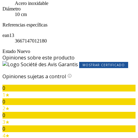
Acero inoxidable
Diámetro
10 cm
Referencias específicas
ean13
3667147012180
Estado
Nuevo
Opiniones sobre este producto
MOSTRAR CERTIFICADO
Opiniones sujetas a control
0
1★
0
2★
0
3★
0
4★