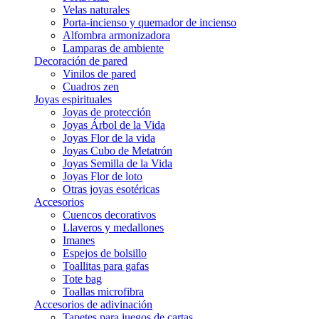
Velas naturales
Porta-incienso y quemador de incienso
Alfombra armonizadora
Lamparas de ambiente
Decoración de pared
Vinilos de pared
Cuadros zen
Joyas espirituales
Joyas de protección
Joyas Árbol de la Vida
Joyas Flor de la vida
Joyas Cubo de Metatrón
Joyas Semilla de la Vida
Joyas Flor de loto
Otras joyas esotéricas
Accesorios
Cuencos decorativos
Llaveros y medallones
Imanes
Espejos de bolsillo
Toallitas para gafas
Tote bag
Toallas microfibra
Accesorios de adivinación
Tapetes para juegos de cartas