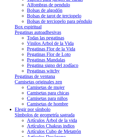
Alfombras de pendulo
Bolsas de algodón
Bolsas de tarot de terciopelo
Bolsas de terciopelo para péndulo
Box espiritual
Pegatinas autoadhesivas
Todas las pegatinas
Vinilos Arbol de la Vida
Pegatinas Flor de la Vida
Pegatinas Flor de Loto
Pegatinas Mandalas
Pegatina signo del zodíaco
Pegatinas witchy
Pegatinas de ventana
Camisetas originales zen
Camisetas de mujer
Camisetas para chicas
Camisetas para niños
Camisetas de hombre
Elegir por símbolo
Símbolos de geometría sagrada
Artículos Árbol de la vida
Artículos Chakras indios
Artículos Cubo de Metatrón
Artículos Decágono