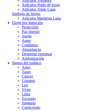
Artículos Triquetra
Artículos Nudo de bruja
Artículos Triple Luna
Simbolo de brujos
Artículos Mariposa Luna
Elegir por intención
Protección
Paz interior
Suerte
Amor
Confianza
Abundancia
Despertar espiritual
Armonización
Signos del zodiaco
Aries
Tauro
Cáncer
Géminis
Leo
Virgo
Libra
Escorpio
Sagitario
Capricornio