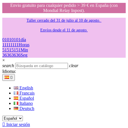
Envio gratuito para cualquier pedido > 39 € en España (con
Mondial Relay Inpost).
Taller cerrado del 31 de julio al 10 de agosto.
Envíos desde el 11 de agosto.
01
01
01
01
día
11
11
11
11
Horas
51
51
51
51
Min
36
36
36
36
Seg
×
search
clear
Idioma:

English
Français
Español
Italiano
Deutsch

Iniciar sesión