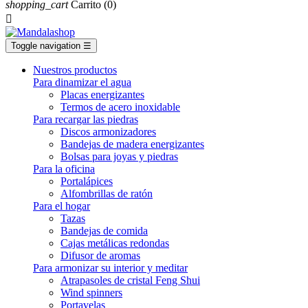
shopping_cart
Carrito
(0)

Toggle navigation
☰
Nuestros productos
Para dinamizar el agua
Placas energizantes
Termos de acero inoxidable
Para recargar las piedras
Discos armonizadores
Bandejas de madera energizantes
Bolsas para joyas y piedras
Para la oficina
Portalápices
Alfombrillas de ratón
Para el hogar
Tazas
Bandejas de comida
Cajas metálicas redondas
Difusor de aromas
Para armonizar su interior y meditar
Atrapasoles de cristal Feng Shui
Wind spinners
Portavelas