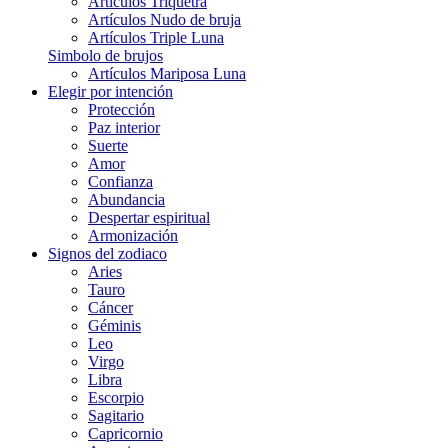
Artículos Triquetra
Artículos Nudo de bruja
Artículos Triple Luna
Simbolo de brujos
Artículos Mariposa Luna
Elegir por intención
Protección
Paz interior
Suerte
Amor
Confianza
Abundancia
Despertar espiritual
Armonización
Signos del zodiaco
Aries
Tauro
Cáncer
Géminis
Leo
Virgo
Libra
Escorpio
Sagitario
Capricornio