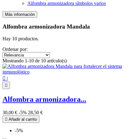
Alfombra armonizadora símbolos varios
Más información
Filtros:
Claro
Alfombra armonizadora Mandala
Precio
€
€
Hay 10 productos.
Símbolo
Ordenar por:
Mandala
10
Mostrando 1-10 de 10 artículo(s)
Ver los productos
10

|

Alfombra armonizadora...
30,00 €
-5%
28,50 €

Añadir al carrito
-5%