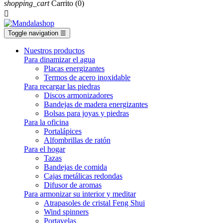
shopping_cart
Carrito
(0)

Toggle navigation
☰
Nuestros productos
Para dinamizar el agua
Placas energizantes
Termos de acero inoxidable
Para recargar las piedras
Discos armonizadores
Bandejas de madera energizantes
Bolsas para joyas y piedras
Para la oficina
Portalápices
Alfombrillas de ratón
Para el hogar
Tazas
Bandejas de comida
Cajas metálicas redondas
Difusor de aromas
Para armonizar su interior y meditar
Atrapasoles de cristal Feng Shui
Wind spinners
Portavelas