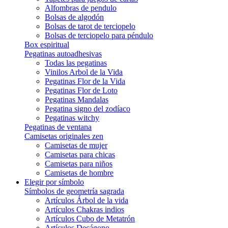
Alfombras de pendulo
Bolsas de algodón
Bolsas de tarot de terciopelo
Bolsas de terciopelo para péndulo
Box espiritual
Pegatinas autoadhesivas
Todas las pegatinas
Vinilos Arbol de la Vida
Pegatinas Flor de la Vida
Pegatinas Flor de Loto
Pegatinas Mandalas
Pegatina signo del zodíaco
Pegatinas witchy
Pegatinas de ventana
Camisetas originales zen
Camisetas de mujer
Camisetas para chicas
Camisetas para niños
Camisetas de hombre
Elegir por símbolo
Símbolos de geometría sagrada
Artículos Árbol de la vida
Artículos Chakras indios
Artículos Cubo de Metatrón
Artículos Decágono