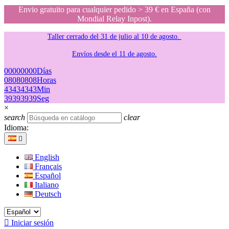
Envio gratuito para cualquier pedido > 39 € en España (con
Mondial Relay Inpost).
Taller cerrado del 31 de julio al 10 de agosto.
Envíos desde el 11 de agosto.
00
00
00
00
Días
08
08
08
08
Horas
43
43
43
43
Min
39
39
39
39
Seg
×
search
clear
Idioma:

English
Français
Español
Italiano
Deutsch

Iniciar sesión