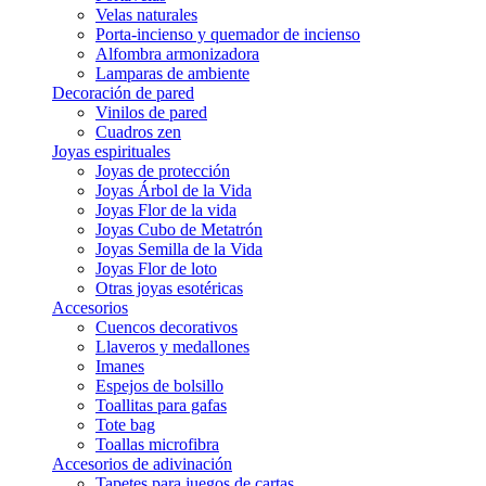
Velas naturales
Porta-incienso y quemador de incienso
Alfombra armonizadora
Lamparas de ambiente
Decoración de pared
Vinilos de pared
Cuadros zen
Joyas espirituales
Joyas de protección
Joyas Árbol de la Vida
Joyas Flor de la vida
Joyas Cubo de Metatrón
Joyas Semilla de la Vida
Joyas Flor de loto
Otras joyas esotéricas
Accesorios
Cuencos decorativos
Llaveros y medallones
Imanes
Espejos de bolsillo
Toallitas para gafas
Tote bag
Toallas microfibra
Accesorios de adivinación
Tapetes para juegos de cartas