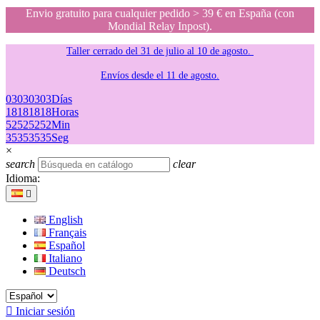
Envio gratuito para cualquier pedido > 39 € en España (con
Mondial Relay Inpost).
Taller cerrado del 31 de julio al 10 de agosto.
Envíos desde el 11 de agosto.
03
03
03
03
Días
18
18
18
18
Horas
52
52
52
52
Min
35
35
35
35
Seg
×
search
clear
Idioma:

English
Français
Español
Italiano
Deutsch

Iniciar sesión