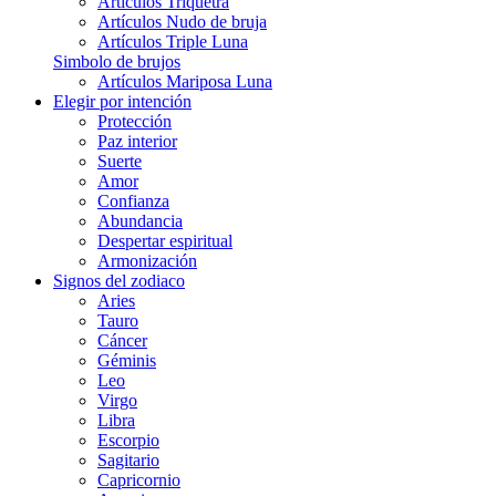
Artículos Triquetra
Artículos Nudo de bruja
Artículos Triple Luna
Simbolo de brujos
Artículos Mariposa Luna
Elegir por intención
Protección
Paz interior
Suerte
Amor
Confianza
Abundancia
Despertar espiritual
Armonización
Signos del zodiaco
Aries
Tauro
Cáncer
Géminis
Leo
Virgo
Libra
Escorpio
Sagitario
Capricornio