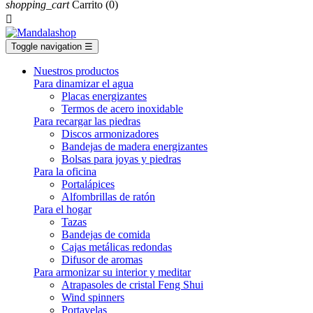
shopping_cart
Carrito
(0)

Toggle navigation
☰
Nuestros productos
Para dinamizar el agua
Placas energizantes
Termos de acero inoxidable
Para recargar las piedras
Discos armonizadores
Bandejas de madera energizantes
Bolsas para joyas y piedras
Para la oficina
Portalápices
Alfombrillas de ratón
Para el hogar
Tazas
Bandejas de comida
Cajas metálicas redondas
Difusor de aromas
Para armonizar su interior y meditar
Atrapasoles de cristal Feng Shui
Wind spinners
Portavelas