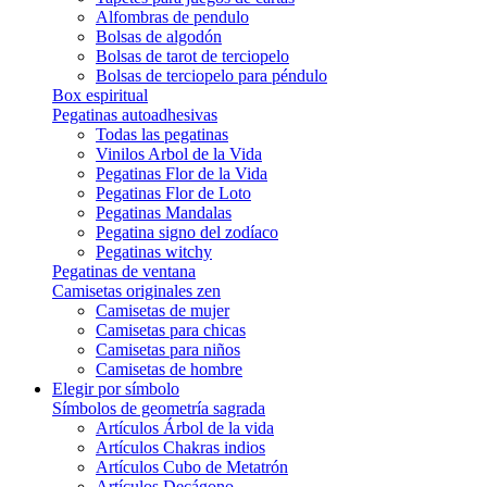
Alfombras de pendulo
Bolsas de algodón
Bolsas de tarot de terciopelo
Bolsas de terciopelo para péndulo
Box espiritual
Pegatinas autoadhesivas
Todas las pegatinas
Vinilos Arbol de la Vida
Pegatinas Flor de la Vida
Pegatinas Flor de Loto
Pegatinas Mandalas
Pegatina signo del zodíaco
Pegatinas witchy
Pegatinas de ventana
Camisetas originales zen
Camisetas de mujer
Camisetas para chicas
Camisetas para niños
Camisetas de hombre
Elegir por símbolo
Símbolos de geometría sagrada
Artículos Árbol de la vida
Artículos Chakras indios
Artículos Cubo de Metatrón
Artículos Decágono