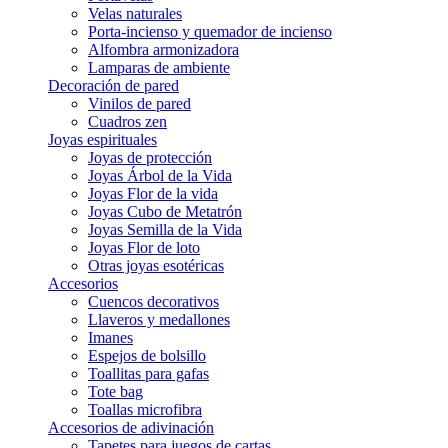
Velas naturales
Porta-incienso y quemador de incienso
Alfombra armonizadora
Lamparas de ambiente
Decoración de pared
Vinilos de pared
Cuadros zen
Joyas espirituales
Joyas de protección
Joyas Árbol de la Vida
Joyas Flor de la vida
Joyas Cubo de Metatrón
Joyas Semilla de la Vida
Joyas Flor de loto
Otras joyas esotéricas
Accesorios
Cuencos decorativos
Llaveros y medallones
Imanes
Espejos de bolsillo
Toallitas para gafas
Tote bag
Toallas microfibra
Accesorios de adivinación
Tapetes para juegos de cartas