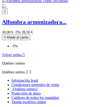

|

Alfombra armonizadora...
30,00 €
-5%
28,50 €

Añadir al carrito
-5%
Volver arriba

Quiénes somos
Quiénes somos


Información legal
Condiciones generales de venta
¿Quiénes somos?
Protección de datos
Catálogo de todos los mandalas
Tienda esotérica online