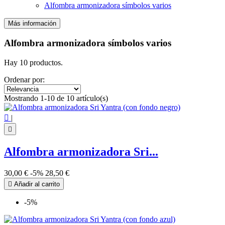
Alfombra armonizadora símbolos varios
Más información
Filtros:
Claro
Alfombra armonizadora símbolos varios
Precio
€
€
Hay 10 productos.
Símbolo
Ordenar por:
Decágono
1
Mostrando 1-10 de 10 artículo(s)
Pentagrama - Pentáculo
1
Sello de los 7 Arcángeles
1

|
Sello de Salomón
1
Semilla de la Vida
1

Sri yantra
3
Triple luna
1
Alfombra armonizadora Sri...
Triquetra
1
30,00 €
-5%
28,50 €
Ver los productos
10

Añadir al carrito
-5%