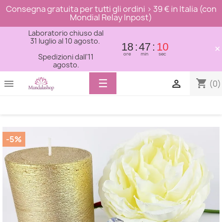
Consegna gratuita per tutti gli ordini > 39 € in Italia (con
Mondial Relay Inpost)
Laboratorio chiuso dal
31 luglio al 10 agosto.
18
47
09
×
ore
min
sec
Spedizioni dall'11
agosto.
Toggle
☰
shopping_cart


(0)
navigation
-5%