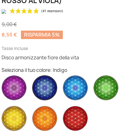
ROSSO AL VIOLA)
9,00 €
8,55 €
RISPARMIA 5%
Tasse incluse
Disco armonizzante fiore della vita
(41 recensioni)
Seleziona il tuo colore: Indigo
Viola
Blu
Verde
Indigo
Giallo
Arancione
Rosso