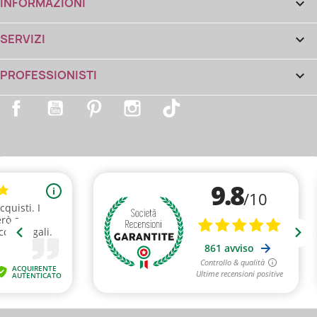
INFORMAZIONI

SERVIZI

PROFESSIONISTI

Facebook
YouTube
Pinterest
Instagram
TikTok