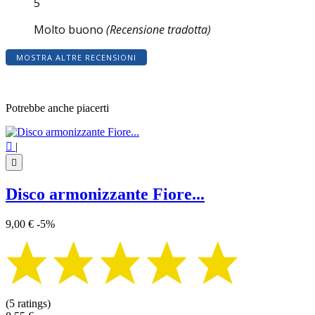
5
Molto buono
(Recensione tradotta)
MOSTRA ALTRE RECENSIONI
Potrebbe anche piacerti

|

Disco armonizzante Fiore...
9,00 €
-5%
(5 ratings)