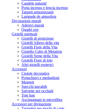
Candele naturali
Porta incenso e brucia incenso
Tappeti armonizzanti
Lampade de atmosfera
Decorazioni murali
Adesivi murali
Quadri zen
Gioielli spirituali
Gioielli di protezione
Gioielli Albero della vita
Gioielli Fiore della Vita
Gioiello Cubo di Metatron
Gioielli Seme della Vita
Gioielli Fiore di loto
Altri gioielli esoterici
Accessori
Ciotole decorative
Portachiavi e medaglioni
Magneti
Specchi tascabili
Salviette per occhiali
Tote bag
Asciugamani in microfibra
Accessori per divinazione
Tappetini per giochi di carte