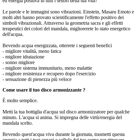
ed energia positiva in tutti i settori della tua vita?
Le parole e le immagini sono vibrazioni. Einstein, Masaru Emoto e
molti altri hanno provato scientificamente l'effetto positivo dei
simboli vibrazionali. Attraverso la geometria sacra e gli effetti
terapeutici dei colori del mandala, migliorerete lo stato energetico
dell'acqua.
Bevendo acqua energizzata, otterrete i seguenti benefici
- migliore vitalità, meno fatica
- migliore idratazione
- sonno migliore
- migliore sistema immunitario, meno malattie
- migliore resistenza e recupero dopo l'esercizio
- sensazione di pienezza più veloce
Come usare il tuo disco armonizzante ?
È molto semplice.
Metti la tua bottiglia d'acqua sul disco armonizzatore per qualche
minuto. L'acqua si anima. Si impregna delle virtù/energia del
mandala scelto.
Bevendo quest'acqua viva durante la giornata, trasmetti questa
energia a tutti i tuoi organi e cellule del tuo corpo per ritrovare