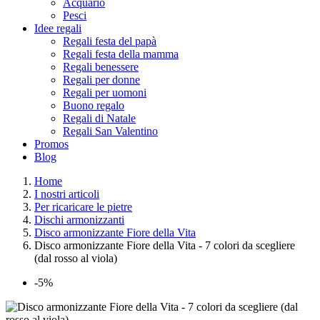
Acquario
Pesci
Idee regali
Regali festa del papà
Regali festa della mamma
Regali benessere
Regali per donne
Regali per uomoni
Buono regalo
Regali di Natale
Regali San Valentino
Promos
Blog
Home
I nostri articoli
Per ricaricare le pietre
Dischi armonizzanti
Disco armonizzante Fiore della Vita
Disco armonizzante Fiore della Vita - 7 colori da scegliere
(dal rosso al viola)
-5%