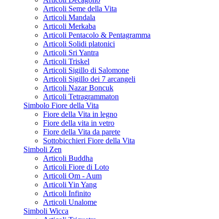
Articoli Seme della Vita
Articoli Mandala
Articoli Merkaba
Articoli Pentacolo & Pentagramma
Articoli Solidi platonici
Articoli Sri Yantra
Articoli Triskel
Articoli Sigillo di Salomone
Articoli Sigillo dei 7 arcangeli
Articoli Nazar Boncuk
Articoli Tetragrammaton
Simbolo Fiore della Vita
Fiore della Vita in legno
Fiore della vita in vetro
Fiore della Vita da parete
Sottobicchieri Fiore della Vita
Simboli Zen
Articoli Buddha
Articoli Fiore di Loto
Articoli Om - Aum
Articoli Yin Yang
Articoli Infinito
Articoli Unalome
Simboli Wicca