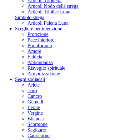
Articoli Triquetra
Articoli Nodo della strega
Articoli Triplice Luna
Simbolo strega
Articoli Falena Luna
Scegliere per intenzione
Protezione
Pace interiore
Portafortuna
Amore
Fiducia
Abbondanza
Risveglio spirituale
Armonizzazione
Segni zodiacali
Ariete
Toro
Cancro
Gemelli
Leone
Vergine
Bilancia
Scorpione
Sagittario
Capricorno