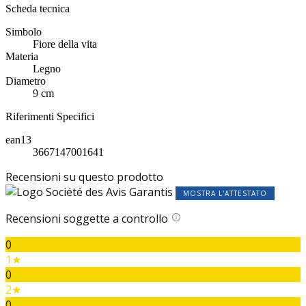
Scheda tecnica
Simbolo
Fiore della vita
Materia
Legno
Diametro
9 cm
Riferimenti Specifici
ean13
3667147001641
Recensioni su questo prodotto
MOSTRA L'ATTESTATO
Recensioni soggette a controllo
0
1★
0
2★
0