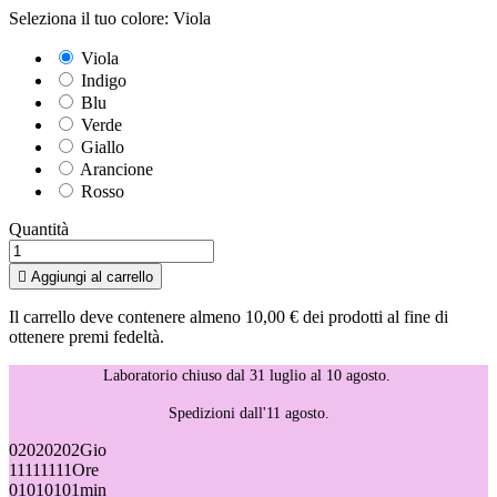
Seleziona il tuo colore: Viola
Viola
Indigo
Blu
Verde
Giallo
Arancione
Rosso
Quantità

Aggiungi al carrello
Il carrello deve contenere almeno 10,00 € dei prodotti al fine di
ottenere premi fedeltà.
Laboratorio chiuso dal 31 luglio al 10 agosto.
Spedizioni dall'11 agosto.
02
02
02
02
Gio
11
11
11
11
Ore
01
01
01
01
min