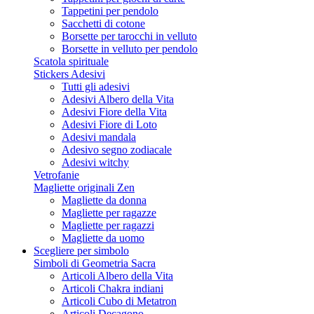
Tappetini per pendolo
Sacchetti di cotone
Borsette per tarocchi in velluto
Borsette in velluto per pendolo
Scatola spirituale
Stickers Adesivi
Tutti gli adesivi
Adesivi Albero della Vita
Adesivi Fiore della Vita
Adesivi Fiore di Loto
Adesivi mandala
Adesivo segno zodiacale
Adesivi witchy
Vetrofanie
Magliette originali Zen
Magliette da donna
Magliette per ragazze
Magliette per ragazzi
Magliette da uomo
Scegliere per simbolo
Simboli di Geometria Sacra
Articoli Albero della Vita
Articoli Chakra indiani
Articoli Cubo di Metatron
Articoli Decagono