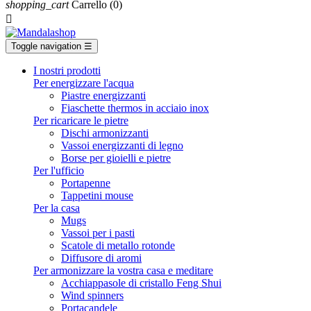
shopping_cart
Carrello
(0)

Toggle navigation
☰
I nostri prodotti
Per energizzare l'acqua
Piastre energizzanti
Fiaschette thermos in acciaio inox
Per ricaricare le pietre
Dischi armonizzanti
Vassoi energizzanti di legno
Borse per gioielli e pietre
Per l'ufficio
Portapenne
Tappetini mouse
Per la casa
Mugs
Vassoi per i pasti
Scatole di metallo rotonde
Diffusore di aromi
Per armonizzare la vostra casa e meditare
Acchiappasole di cristallo Feng Shui
Wind spinners
Portacandele