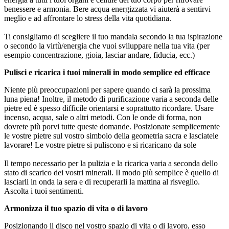
benessere e armonia. Bere acqua energizzata vi aiuterà a sentirvi
meglio e ad affrontare lo stress della vita quotidiana.
Ti consigliamo di scegliere il tuo mandala secondo la tua ispirazione
o secondo la virtù/energia che vuoi sviluppare nella tua vita (per
esempio concentrazione, gioia, lasciar andare, fiducia, ecc.)
Pulisci e ricarica i tuoi minerali in modo semplice ed efficace
Niente più preoccupazioni per sapere quando ci sarà la prossima
luna piena! Inoltre, il metodo di purificazione varia a seconda delle
pietre ed è spesso difficile orientarsi e soprattutto ricordare. Usare
incenso, acqua, sale o altri metodi. Con le onde di forma, non
dovrete più porvi tutte queste domande. Posizionate semplicemente
le vostre pietre sul vostro simbolo della geometria sacra e lasciatele
lavorare! Le vostre pietre si puliscono e si ricaricano da sole
Il tempo necessario per la pulizia e la ricarica varia a seconda dello
stato di scarico dei vostri minerali. Il modo più semplice è quello di
lasciarli in onda la sera e di recuperarli la mattina al risveglio.
Ascolta i tuoi sentimenti.
Armonizza il tuo spazio di vita o di lavoro
Posizionando il disco nel vostro spazio di vita o di lavoro, esso