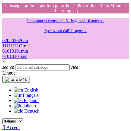
Consegna gratuita per tutti gli ordini > 39 € in Italia (con Mondial
Relay Inpost)
Laboratorio chiuso dal 31 luglio al 10 agosto.
Spedizioni dall'11 agosto.
02
02
02
02
Gio
11
11
11
11
Ore
01
01
01
01
min
01
01
01
01
sec
×
search
clear
Lingua:

English
Français
Español
Italiano
Deutsch

Accedi