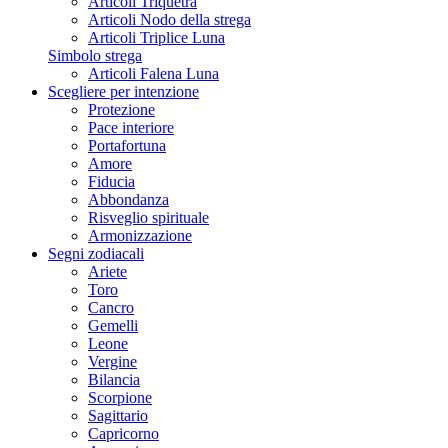
Articoli Triquetra
Articoli Nodo della strega
Articoli Triplice Luna
Simbolo strega
Articoli Falena Luna
Scegliere per intenzione
Protezione
Pace interiore
Portafortuna
Amore
Fiducia
Abbondanza
Risveglio spirituale
Armonizzazione
Segni zodiacali
Ariete
Toro
Cancro
Gemelli
Leone
Vergine
Bilancia
Scorpione
Sagittario
Capricorno