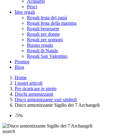
Acquario
Pesci
Idee regali
Regali festa del papà
Regali festa della mamma
Regali benessere
Regali per donne
Regali per uomoni
Buono regalo
Regali di Natale
Regali San Valentino
Promos
Blog
Home
I nostri articoli
Per ricaricare le pietre
Dischi armonizzanti
Disco armonizzante vari simboli
Disco armonizzante Sigillo dei 7 Archangeli
-5%
search