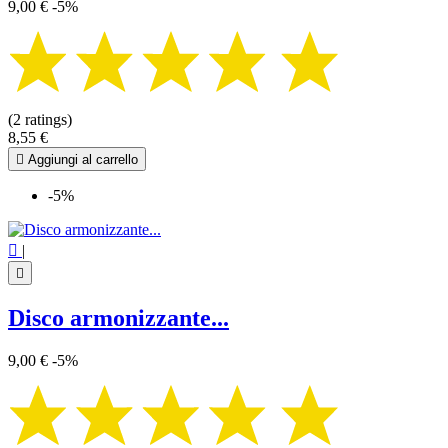
9,00 €
-5%
(2 ratings)
8,55 €

Aggiungi al carrello
-5%

|

Disco armonizzante...
9,00 €
-5%