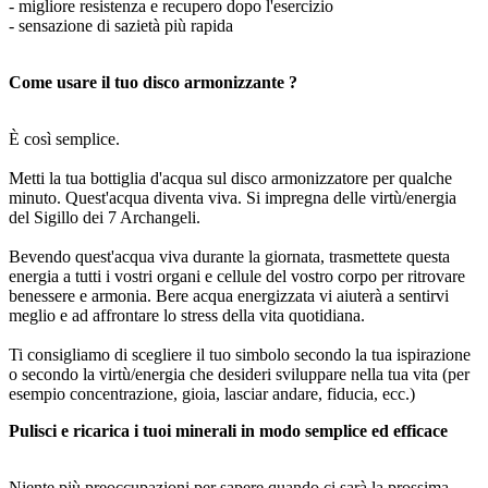
- migliore resistenza e recupero dopo l'esercizio
- sensazione di sazietà più rapida
Come usare il tuo disco armonizzante ?
È così semplice.
Metti la tua bottiglia d'acqua sul disco armonizzatore per qualche
minuto. Quest'acqua diventa viva. Si impregna delle virtù/energia
del Sigillo dei 7 Archangeli.
Bevendo quest'acqua viva durante la giornata, trasmettete questa
energia a tutti i vostri organi e cellule del vostro corpo per ritrovare
benessere e armonia. Bere acqua energizzata vi aiuterà a sentirvi
meglio e ad affrontare lo stress della vita quotidiana.
Ti consigliamo di scegliere il tuo simbolo secondo la tua ispirazione
o secondo la virtù/energia che desideri sviluppare nella tua vita (per
esempio concentrazione, gioia, lasciar andare, fiducia, ecc.)
Pulisci e ricarica i tuoi minerali in modo semplice ed efficace
Niente più preoccupazioni per sapere quando ci sarà la prossima