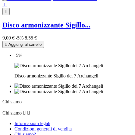

|

Disco armonizzante Sigillo...
9,00 €
-5%
8,55 €

Aggiungi al carrello
-5%
Disco armonizzante Sigillo dei 7 Archangeli
Chi siamo
Chi siamo


Informazioni legali
Condizioni generali di vendita
Chi siamo?