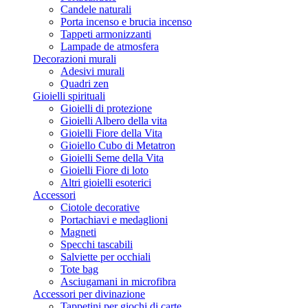
Candele naturali
Porta incenso e brucia incenso
Tappeti armonizzanti
Lampade de atmosfera
Decorazioni murali
Adesivi murali
Quadri zen
Gioielli spirituali
Gioielli di protezione
Gioielli Albero della vita
Gioielli Fiore della Vita
Gioiello Cubo di Metatron
Gioielli Seme della Vita
Gioielli Fiore di loto
Altri gioielli esoterici
Accessori
Ciotole decorative
Portachiavi e medaglioni
Magneti
Specchi tascabili
Salviette per occhiali
Tote bag
Asciugamani in microfibra
Accessori per divinazione
Tappetini per giochi di carte