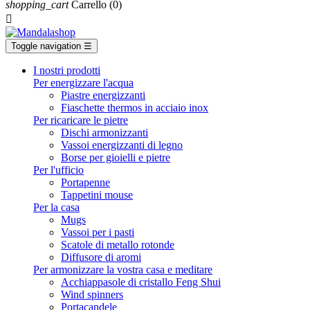
shopping_cart
Carrello
(0)

Toggle navigation
☰
I nostri prodotti
Per energizzare l'acqua
Piastre energizzanti
Fiaschette thermos in acciaio inox
Per ricaricare le pietre
Dischi armonizzanti
Vassoi energizzanti di legno
Borse per gioielli e pietre
Per l'ufficio
Portapenne
Tappetini mouse
Per la casa
Mugs
Vassoi per i pasti
Scatole di metallo rotonde
Diffusore di aromi
Per armonizzare la vostra casa e meditare
Acchiappasole di cristallo Feng Shui
Wind spinners
Portacandele