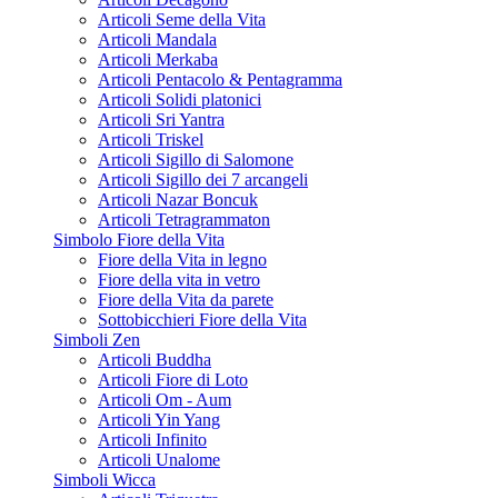
Articoli Seme della Vita
Articoli Mandala
Articoli Merkaba
Articoli Pentacolo & Pentagramma
Articoli Solidi platonici
Articoli Sri Yantra
Articoli Triskel
Articoli Sigillo di Salomone
Articoli Sigillo dei 7 arcangeli
Articoli Nazar Boncuk
Articoli Tetragrammaton
Simbolo Fiore della Vita
Fiore della Vita in legno
Fiore della vita in vetro
Fiore della Vita da parete
Sottobicchieri Fiore della Vita
Simboli Zen
Articoli Buddha
Articoli Fiore di Loto
Articoli Om - Aum
Articoli Yin Yang
Articoli Infinito
Articoli Unalome
Simboli Wicca