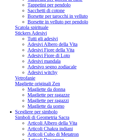
Tappetini per pendolo
Sacchetti di cotone
Borsette per tarocchi in velluto
Borsette in velluto per pendolo
Scatola spirituale
Stickers Adesivi
Tutti gli adesivi
Adesivi Albero della Vita
Adesivi Fiore della Vita
Adesivi Fiore di Loto
Adesivi mandala
Adesivo segno zodiacale
Adesivi witchy
Vetrofanie
Magliette originali Zen
Magliette da donna
Magliette per ragazze
Magliette per ragazzi
Magliette da uomo
Scegliere per simbolo
Simboli di Geometria Sacra
Articoli Albero della Vita
Articoli Chakra indiani
Articoli Cubo di Metatron
Articoli Decagono