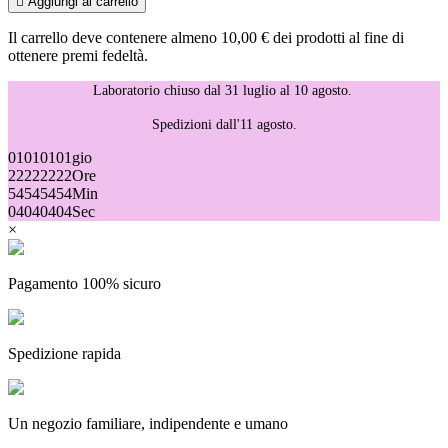

Aggiungi al carrello
Il carrello deve contenere almeno 10,00 € dei prodotti al fine di
ottenere premi fedeltà.
Laboratorio chiuso dal 31 luglio al 10 agosto.
Spedizioni dall'11 agosto.
01
01
01
01
gio
22
22
22
22
Ore
54
54
54
54
Min
04
04
04
04
Sec
×
Pagamento 100% sicuro
Spedizione rapida
Un negozio familiare, indipendente e umano