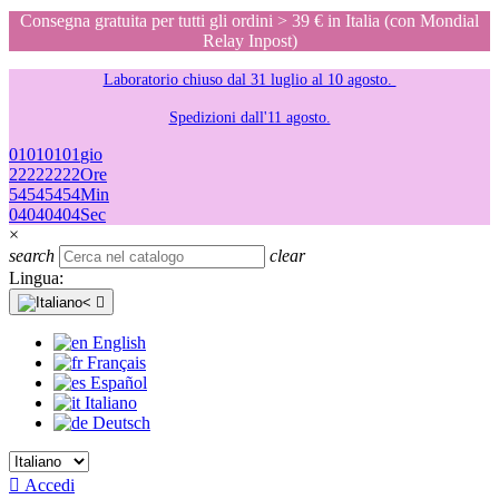
Consegna gratuita per tutti gli ordini > 39 € in Italia (con Mondial
Relay Inpost)
Laboratorio chiuso dal 31 luglio al 10 agosto.
Spedizioni dall'11 agosto.
01
01
01
01
gio
22
22
22
22
Ore
54
54
54
54
Min
04
04
04
04
Sec
×
search
clear
Lingua:

English
Français
Español
Italiano
Deutsch

Accedi