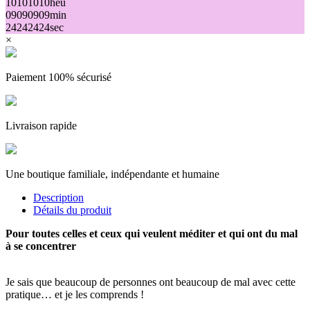
10
10
10
10
heu
09
09
09
09
min
24
24
24
24
sec
×
Paiement 100% sécurisé
Livraison rapide
Une boutique familiale, indépendante et humaine
Description
Détails du produit
Pour toutes celles et ceux qui veulent méditer et qui ont du mal
à se concentrer
Je sais que beaucoup de personnes ont beaucoup de mal avec cette
pratique… et je les comprends !