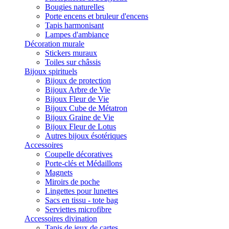
Bougies naturelles
Porte encens et bruleur d'encens
Tapis harmonisant
Lampes d'ambiance
Décoration murale
Stickers muraux
Toiles sur châssis
Bijoux spirituels
Bijoux de protection
Bijoux Arbre de Vie
Bijoux Fleur de Vie
Bijoux Cube de Métatron
Bijoux Graine de Vie
Bijoux Fleur de Lotus
Autres bijoux ésotériques
Accessoires
Coupelle décoratives
Porte-clés et Médaillons
Magnets
Miroirs de poche
Lingettes pour lunettes
Sacs en tissu - tote bag
Serviettes microfibre
Accessoires divination
Tapis de jeux de cartes