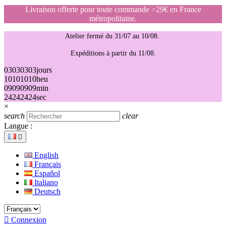
Livraison offerte pour toute commande >29€ en France
métropolitaine.
Atelier fermé du 31/07 au 10/08.
Expéditions à partir du 11/08.
03
03
03
03
jours
10
10
10
10
heu
09
09
09
09
min
24
24
24
24
sec
×
search
clear
Langue :

English
Français
Español
Italiano
Deutsch

Connexion