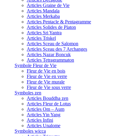
Articles Graine de Vie
Articles Mandala
Articles Merkaba
Articles Pentacle & Pentagramme
Articles Solides de Platon
Articles Sri Yantra
Articles Triskel
Articles Sceau de Salomon
Articles Sceau des 7 Archanges
Articles Nazar Boncuk
Articles Tetragrammaton
Symbole Fleur de Vie
Fleur de Vie en bois
Fleur de Vie en verre
Fleur de Vie murale
Fleur de Vie sous verre
Symboles zen
Articles Bouddha zen
Articles Fleur de Lotus
Articles Om – Aum
Articles Yin Yang
Articles Infini
Articles Unalome
Symboles wicca