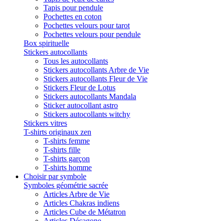
Tapis pour pendule
Pochettes en coton
Pochettes velours pour tarot
Pochettes velours pour pendule
Box spirituelle
Stickers autocollants
Tous les autocollants
Stickers autocollants Arbre de Vie
Stickers autocollants Fleur de Vie
Stickers Fleur de Lotus
Stickers autocollants Mandala
Sticker autocollant astro
Stickers autocollants witchy
Stickers vitres
T-shirts originaux zen
T-shirts femme
T-shirts fille
T-shirts garçon
T-shirts homme
Choisir par symbole
Symboles géométrie sacrée
Articles Arbre de Vie
Articles Chakras indiens
Articles Cube de Métatron
Articles Décagone