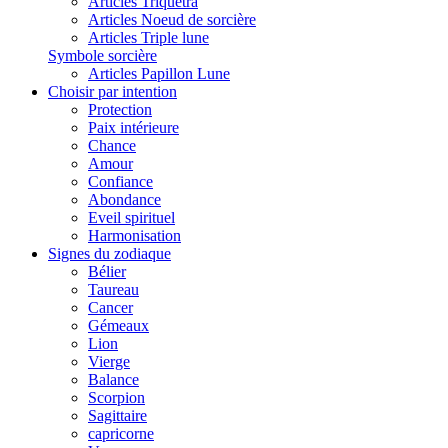
Articles Triquetra
Articles Noeud de sorcière
Articles Triple lune
Symbole sorcière
Articles Papillon Lune
Choisir par intention
Protection
Paix intérieure
Chance
Amour
Confiance
Abondance
Eveil spirituel
Harmonisation
Signes du zodiaque
Bélier
Taureau
Cancer
Gémeaux
Lion
Vierge
Balance
Scorpion
Sagittaire
capricorne