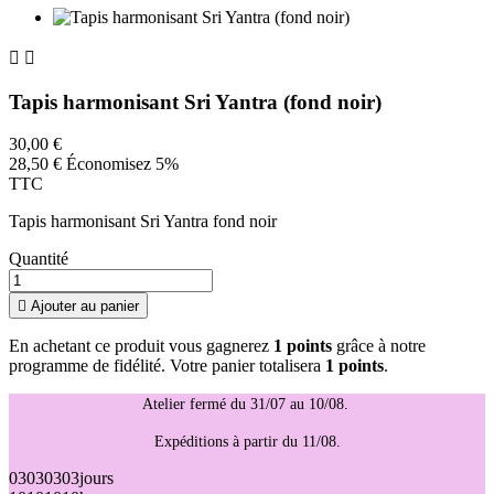


Tapis harmonisant Sri Yantra (fond noir)
30,00 €
28,50 €
Économisez 5%
TTC
Tapis harmonisant Sri Yantra fond noir
Quantité

Ajouter au panier
En achetant ce produit vous gagnerez
1 points
grâce à notre
programme de fidélité. Votre panier totalisera
1 points
.
Atelier fermé du 31/07 au 10/08.
Expéditions à partir du 11/08.
03
03
03
03
jours