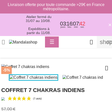
Livraison offerte pour toute commande >29€ en France
métropolitaine.
Atelier fermé du
31/07 au 10/08.
03
16
07
42
×
jours
heu
min
sec
Expéditions à
partir du 11/08.
Basculer
shop

☰

(0)
la
navigation


-5%
COFFRET 7 CHAKRAS INDIENS
57,00 €