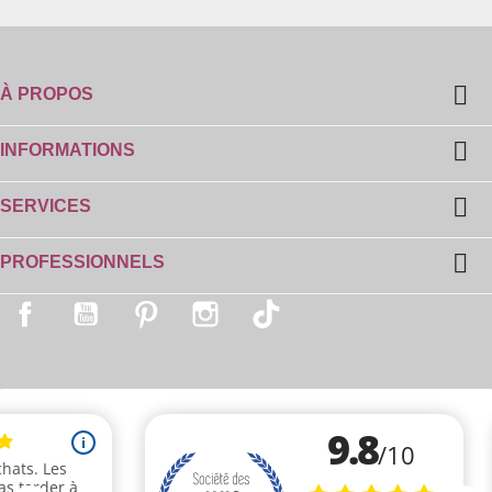

À PROPOS

INFORMATIONS

SERVICES

PROFESSIONNELS
Facebook
YouTube
Pinterest
Instagram
TikTok