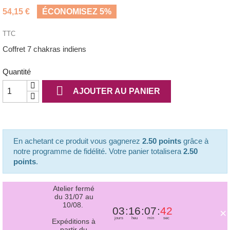
(1 avis)
54,15 €
ÉCONOMISEZ 5%
TTC
Coffret 7 chakras indiens
Quantité

AJOUTER AU PANIER
En achetant ce produit vous gagnerez
2.50 points
grâce à
notre programme de fidélité. Votre panier totalisera
2.50
points
.
Atelier fermé
du 31/07 au
10/08.
03
16
07
42
×
jours
heu
min
sec
Expéditions à
partir du