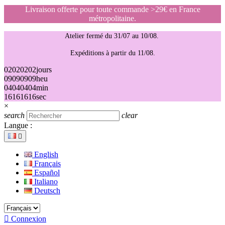
Livraison offerte pour toute commande >29€ en France
métropolitaine.
Atelier fermé du 31/07 au 10/08.
Expéditions à partir du 11/08.
02
02
02
02
jours
09
09
09
09
heu
04
04
04
04
min
16
16
16
16
sec
×
search
clear
Langue :

English
Français
Español
Italiano
Deutsch

Connexion