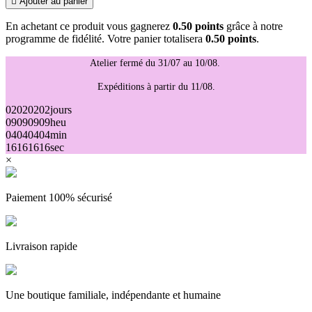

Ajouter au panier
En achetant ce produit vous gagnerez
0.50 points
grâce à notre
programme de fidélité. Votre panier totalisera
0.50 points
.
Atelier fermé du 31/07 au 10/08.
Expéditions à partir du 11/08.
02
02
02
02
jours
09
09
09
09
heu
04
04
04
04
min
16
16
16
16
sec
×
Paiement 100% sécurisé
Livraison rapide
Une boutique familiale, indépendante et humaine