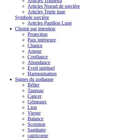
Articles Triquetra
Articles Noeud de sorcière
Articles Triple lune
Symbole sorcière
Articles Papillon Lune
Choisir par intention
Protection
Paix intérieure
Chance
Amour
Confiance
Abondance
Eveil spirituel
Harmonisation
Signes du zodiaque
Bélier
Taureau
Cancer
Gémeaux
Lion
Vierge
Balance
Scorpion
Sagittaire
capricorne