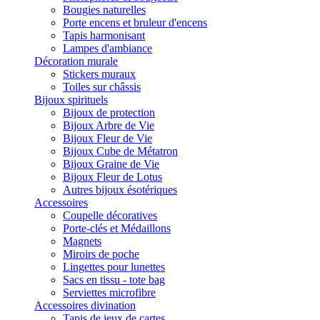
Bougies naturelles
Porte encens et bruleur d'encens
Tapis harmonisant
Lampes d'ambiance
Décoration murale
Stickers muraux
Toiles sur châssis
Bijoux spirituels
Bijoux de protection
Bijoux Arbre de Vie
Bijoux Fleur de Vie
Bijoux Cube de Métatron
Bijoux Graine de Vie
Bijoux Fleur de Lotus
Autres bijoux ésotériques
Accessoires
Coupelle décoratives
Porte-clés et Médaillons
Magnets
Miroirs de poche
Lingettes pour lunettes
Sacs en tissu - tote bag
Serviettes microfibre
Accessoires divination
Tapis de jeux de cartes