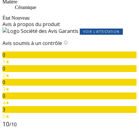
Matière
Céramique
État
Nouveau
Avis à propos du produit
VOIR L'ATTESTATION
Avis soumis à un contrôle
0
1★
0
2★
0
3★
0
4★
3
5★
10
/10