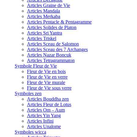
Articles Graine de Vie
Articles Mandala
Articles Merkaba
Articles Pentacle & Pentagramme
Articles Solides de Platon
Articles Sri Yantra
Articles Triskel
Articles Sceau de Salomon
Articles Sceau des 7 Archanges
Articles Nazar Boncuk
Articles Tetragrammaton
Symbole Fleur de Vie
Fleur de Vie en bois
Fleur de Vie en verre
Fleur de Vie murale
Fleur de Vie sous verre
Symboles zen
Articles Bouddha zen
Articles Fleur de Lotus
Articles Om – Aum
Articles Yin Yang
Articles Infini
Articles Unalome
Symboles wicca