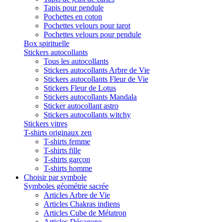
Tapis pour pendule
Pochettes en coton
Pochettes velours pour tarot
Pochettes velours pour pendule
Box spirituelle
Stickers autocollants
Tous les autocollants
Stickers autocollants Arbre de Vie
Stickers autocollants Fleur de Vie
Stickers Fleur de Lotus
Stickers autocollants Mandala
Sticker autocollant astro
Stickers autocollants witchy
Stickers vitres
T-shirts originaux zen
T-shirts femme
T-shirts fille
T-shirts garçon
T-shirts homme
Choisir par symbole
Symboles géométrie sacrée
Articles Arbre de Vie
Articles Chakras indiens
Articles Cube de Métatron
Articles Décagone