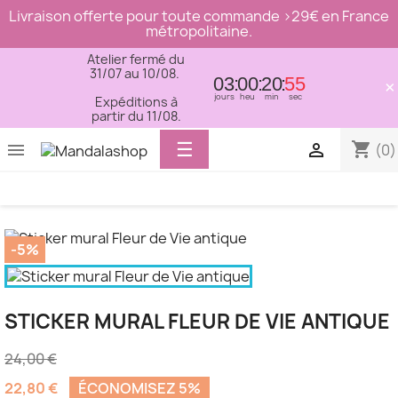
Livraison offerte pour toute commande >29€ en France
métropolitaine.
Atelier fermé du
31/07 au 10/08.
03
00
20
55
×
jours
heu
min
sec
Expéditions à
partir du 11/08.
Basculer
☰
shopping_cart


(0)
la
navigation
-5%
STICKER MURAL FLEUR DE VIE ANTIQUE
24,00 €
22,80 €
ÉCONOMISEZ 5%