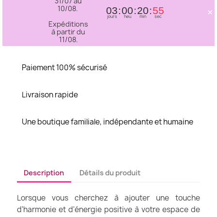
31/07 au
10/08.
×
03
00
20
55
jours
heu
min
sec
Expéditions
à partir du
11/08.
Paiement 100% sécurisé
Livraison rapide
Une boutique familiale, indépendante et humaine
Description
Détails du produit
Lorsque vous cherchez à ajouter une touche
d'harmonie et d'énergie positive à votre espace de