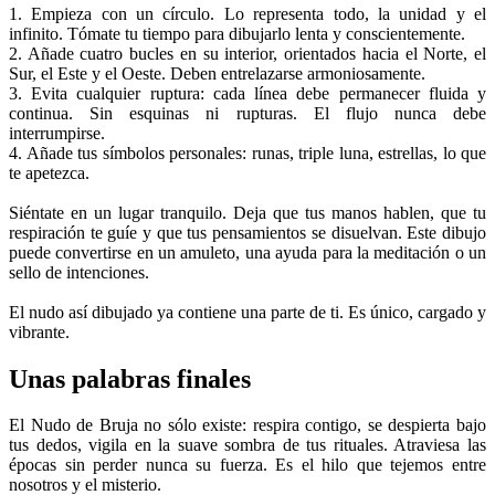
1. Empieza con un círculo. Lo representa todo, la unidad y el
infinito. Tómate tu tiempo para dibujarlo lenta y conscientemente.
2. Añade cuatro bucles en su interior, orientados hacia el Norte, el
Sur, el Este y el Oeste. Deben entrelazarse armoniosamente.
3. Evita cualquier ruptura: cada línea debe permanecer fluida y
continua. Sin esquinas ni rupturas. El flujo nunca debe
interrumpirse.
4. Añade tus símbolos personales: runas, triple luna, estrellas, lo que
te apetezca.
Siéntate en un lugar tranquilo. Deja que tus manos hablen, que tu
respiración te guíe y que tus pensamientos se disuelvan. Este dibujo
puede convertirse en un amuleto, una ayuda para la meditación o un
sello de intenciones.
El nudo así dibujado ya contiene una parte de ti. Es único, cargado y
vibrante.
Unas palabras finales
El Nudo de Bruja no sólo existe: respira contigo, se despierta bajo
tus dedos, vigila en la suave sombra de tus rituales. Atraviesa las
épocas sin perder nunca su fuerza. Es el hilo que tejemos entre
nosotros y el misterio.