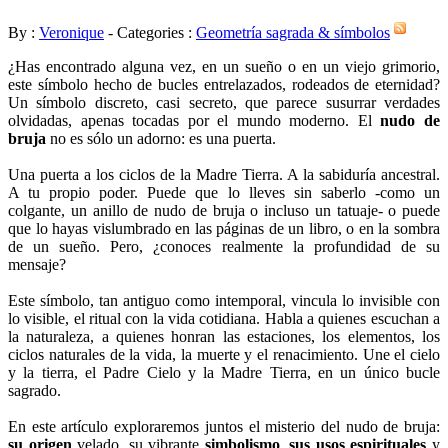
By :
Veronique
- Categories :
Geometría sagrada & símbolos
¿Has encontrado alguna vez, en un sueño o en un viejo grimorio,
este símbolo hecho de bucles entrelazados, rodeados de eternidad?
Un símbolo discreto, casi secreto, que parece susurrar verdades
olvidadas, apenas tocadas por el mundo moderno. El
nudo de
bruja
no es sólo un adorno: es una puerta.
Una puerta a los ciclos de la Madre Tierra. A la sabiduría ancestral.
A tu propio poder. Puede que lo lleves sin saberlo -como un
colgante, un anillo de nudo de bruja o incluso un tatuaje- o puede
que lo hayas vislumbrado en las páginas de un libro, o en la sombra
de un sueño. Pero, ¿conoces realmente la profundidad de su
mensaje?
Este símbolo, tan antiguo como intemporal, vincula lo invisible con
lo visible, el ritual con la vida cotidiana. Habla a quienes escuchan a
la naturaleza, a quienes honran las estaciones, los elementos, los
ciclos naturales de la vida, la muerte y el renacimiento. Une el cielo
y la tierra, el Padre Cielo y la Madre Tierra, en un único bucle
sagrado.
En este artículo exploraremos juntos el misterio del nudo de bruja:
su origen
velado, su vibrante
simbolismo
,
sus usos espirituales
y