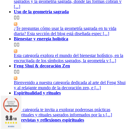
sagrados y la geometría sagrada, donde las formas cobran v
[...]
Uso de la geometria sagrada


¿Te preguntas cómo usar la geometría sagrada en tu vida
diaria? Esta sección del blog está diseñada espec [...]
Bienestar y energía holística


Esta categoría explora el mundo del bienestar holístico, en la
encrucijada de los símbolos sagrados, la geometría v [...]
Feng Shui & decoración Zen


Bienvenido a nuestra categoría dedicada al arte del Feng Shui
y al relajante mundo de la decoración zen, e [...]
Espiritualidad y rituales


Esta categoría te invita a explorar poderosas prácticas
espirituales y rituales sagrados informados por la s [...]
9.8
/10
Entrevistas y reflexiones espirituales


861 NOTAS