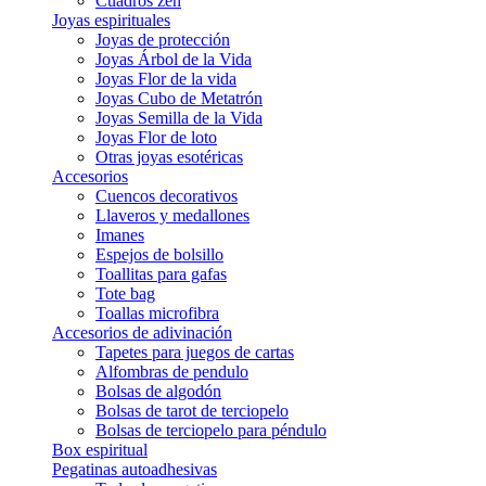
Cuadros zen
Joyas espirituales
Joyas de protección
Joyas Árbol de la Vida
Joyas Flor de la vida
Joyas Cubo de Metatrón
Joyas Semilla de la Vida
Joyas Flor de loto
Otras joyas esotéricas
Accesorios
Cuencos decorativos
Llaveros y medallones
Imanes
Espejos de bolsillo
Toallitas para gafas
Tote bag
Toallas microfibra
Accesorios de adivinación
Tapetes para juegos de cartas
Alfombras de pendulo
Bolsas de algodón
Bolsas de tarot de terciopelo
Bolsas de terciopelo para péndulo
Box espiritual
Pegatinas autoadhesivas