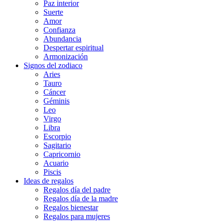
Paz interior
Suerte
Amor
Confianza
Abundancia
Despertar espiritual
Armonización
Signos del zodiaco
Aries
Tauro
Cáncer
Géminis
Leo
Virgo
Libra
Escorpio
Sagitario
Capricornio
Acuario
Piscis
Ideas de regalos
Regalos día del padre
Regalos día de la madre
Regalos bienestar
Regalos para mujeres