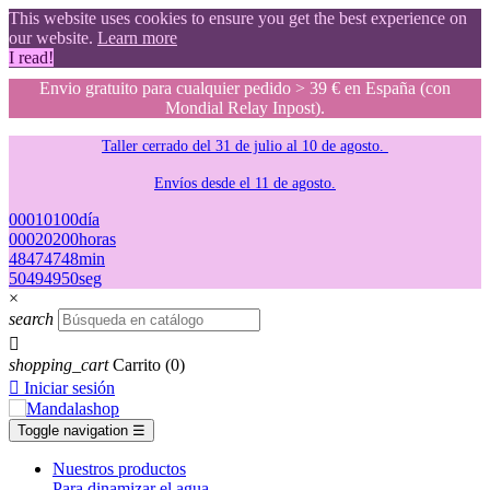
This website uses cookies to ensure you get the best experience on
our website.
Learn more
I read!
Envio gratuito para cualquier pedido > 39 € en España (con
Mondial Relay Inpost).
Taller cerrado del 31 de julio al 10 de agosto.
Envíos desde el 11 de agosto.
00
01
01
00
día
00
02
02
00
horas
48
47
47
48
min
49
48
48
49
seg
×
search

shopping_cart
Carrito
(0)

Iniciar sesión
Toggle navigation
☰
Nuestros productos
Para dinamizar el agua