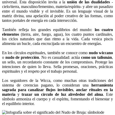
universal. Esta disposición invita a la
unión de las dualidades
-
cielo/tierra, masculino/femenino, materia/espíritu- y abre un pasadizo
entre el mundo visible y el invisible. Es un lenguaje visual de la
matriz divina, una apelación al poder creativo de las formas, como
tantos portales de energía en cada intersección.
También refleja los grandes equilibrios del mundo:
los cuatro
elementos
(tierra, aire, fuego, agua), los cuatro puntos cardinales,
los ciclos naturales que dan ritmo a la vida. Cada vesica piscis
alimenta un bucle, cada encrucijada un encuentro de energías.
En los círculos espirituales, también se conoce como
nudo wiccano
o
nudo de protección
. No es casualidad: actúa
como un talismán
,
un sello, un recordatorio constante de los compromisos. Protege las
intenciones de quien lo lleva. Sella promesas, oraciones, prácticas
espirituales y el respeto por el trabajo personal.
Los seguidores de la Wicca, como muchas otras tradiciones del
sistema de creencias pagano, lo consideran una
herramienta
sagrada para canalizar flujos invisibles
,
anclar rituales en la
materia
y
trazar un círculo de luz alrededor del alma
. Este
símbolo armoniza el cuerpo y el espíritu, fomentando el bienestar y
el equilibrio interior.