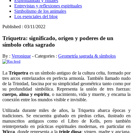
Espiritualidad y rituales
Entrevistas y reflexiones espirituales
Simbolismo de los animales
Los esenciales del blog
Published : 03/11/2022
Triquetra: significado, origen y poderes de un
símbolo celta sagrado
By :
Veronique
- Categories :
Geometría sagrada & símbolos
La
Triquetra
es un símbolo antiguo de la cultura celta, formado por
tres arcos entrelazados en perfecta armonía. También llamado nudo
de la Trinidad, fascina por su simplicidad geométrica tanto como por
su profundidad simbólica. Representa la unión de tres fuerzas:
cuerpo, alma y espíritu
, o nacimiento, vida y muerte, y encarna la
conexión entre los mundos visible e invisible.
Utilizada durante miles de años, la Triquetra abarca épocas y
tradiciones. Se encuentra grabado en piedras celtas, ilustrado en
manuscritos antiguos como el Libro de Kells, pero también
reinterpretado en prácticas espirituales modernas, en particular en
Wicca
, donde representa a la
triple diosa
: virgen, madre y anciana.