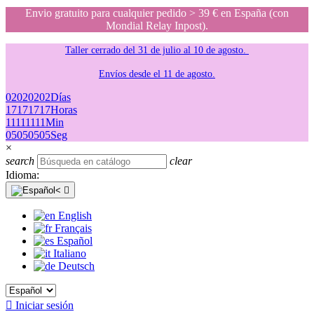
Envio gratuito para cualquier pedido > 39 € en España (con
Mondial Relay Inpost).
Taller cerrado del 31 de julio al 10 de agosto.
Envíos desde el 11 de agosto.
02
02
02
02
Días
17
17
17
17
Horas
11
11
11
11
Min
05
05
05
05
Seg
×
search
clear
Idioma:

English
Français
Español
Italiano
Deutsch

Iniciar sesión