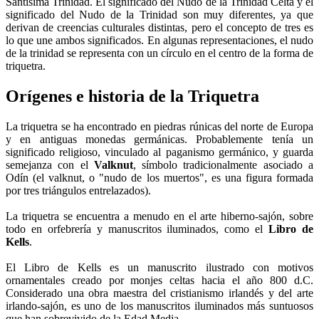
Santísima Trinidad. El significado del Nudo de la Trinidad Celta y el
significado del Nudo de la Trinidad son muy diferentes, ya que
derivan de creencias culturales distintas, pero el concepto de tres es
lo que une ambos significados. En algunas representaciones, el nudo
de la trinidad se representa con un círculo en el centro de la forma de
triquetra.
Orígenes e historia de la Triquetra
La triquetra se ha encontrado en piedras rúnicas del norte de Europa
y en antiguas monedas germánicas. Probablemente tenía un
significado religioso, vinculado al paganismo germánico, y guarda
semejanza con el
Valknut
, símbolo tradicionalmente asociado a
Odín (el valknut, o "nudo de los muertos", es una figura formada
por tres triángulos entrelazados).
La triquetra se encuentra a menudo en el arte hiberno-sajón, sobre
todo en orfebrería y manuscritos iluminados, como el
Libro de
Kells
.
El Libro de Kells es un manuscrito ilustrado con motivos
ornamentales creado por monjes celtas hacia el año 800 d.C.
Considerado una obra maestra del cristianismo irlandés y del arte
irlando-sajón, es uno de los manuscritos iluminados más suntuosos
que han sobrevivido de la Edad Media.