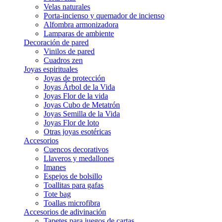
Velas naturales
Porta-incienso y quemador de incienso
Alfombra armonizadora
Lamparas de ambiente
Decoración de pared
Vinilos de pared
Cuadros zen
Joyas espirituales
Joyas de protección
Joyas Árbol de la Vida
Joyas Flor de la vida
Joyas Cubo de Metatrón
Joyas Semilla de la Vida
Joyas Flor de loto
Otras joyas esotéricas
Accesorios
Cuencos decorativos
Llaveros y medallones
Imanes
Espejos de bolsillo
Toallitas para gafas
Tote bag
Toallas microfibra
Accesorios de adivinación
Tapetes para juegos de cartas