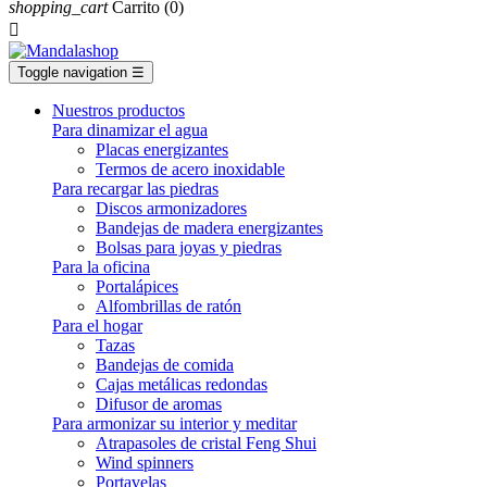
shopping_cart
Carrito
(0)

Toggle navigation
☰
Nuestros productos
Para dinamizar el agua
Placas energizantes
Termos de acero inoxidable
Para recargar las piedras
Discos armonizadores
Bandejas de madera energizantes
Bolsas para joyas y piedras
Para la oficina
Portalápices
Alfombrillas de ratón
Para el hogar
Tazas
Bandejas de comida
Cajas metálicas redondas
Difusor de aromas
Para armonizar su interior y meditar
Atrapasoles de cristal Feng Shui
Wind spinners
Portavelas