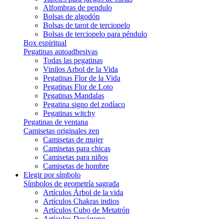
Alfombras de pendulo
Bolsas de algodón
Bolsas de tarot de terciopelo
Bolsas de terciopelo para péndulo
Box espiritual
Pegatinas autoadhesivas
Todas las pegatinas
Vinilos Arbol de la Vida
Pegatinas Flor de la Vida
Pegatinas Flor de Loto
Pegatinas Mandalas
Pegatina signo del zodíaco
Pegatinas witchy
Pegatinas de ventana
Camisetas originales zen
Camisetas de mujer
Camisetas para chicas
Camisetas para niños
Camisetas de hombre
Elegir por símbolo
Símbolos de geometría sagrada
Artículos Árbol de la vida
Artículos Chakras indios
Artículos Cubo de Metatrón
Artículos Decágono