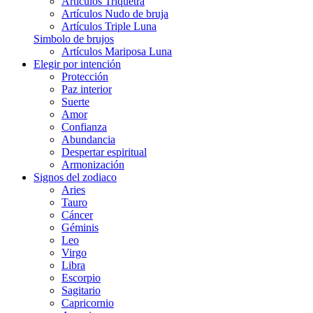
Artículos Triquetra
Artículos Nudo de bruja
Artículos Triple Luna
Simbolo de brujos
Artículos Mariposa Luna
Elegir por intención
Protección
Paz interior
Suerte
Amor
Confianza
Abundancia
Despertar espiritual
Armonización
Signos del zodiaco
Aries
Tauro
Cáncer
Géminis
Leo
Virgo
Libra
Escorpio
Sagitario
Capricornio