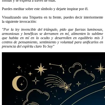
formas y se expresa a través de ellas.
Puedes meditar sobre este símbolo y dejarte inspirar por él.
Visualizando una Triquetra en tu frente, puedes decir interiormente
la siguiente invocación:
"Por la ley invencible del triángulo, pido que fuerzas luminosas,
armoniosas y benéficas se derramen en mí, alimenten lo sublime
que habita en mí en lo oculto y desarrollen en equilibrio mis 3
centros de pensamiento, sentimiento y voluntad para unificarlos en
presencia del espíritu claro Yo Soy"