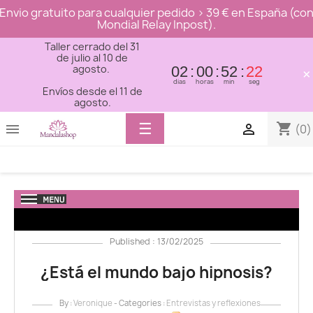
Envio gratuito para cualquier pedido > 39 € en España (co
Mondial Relay Inpost).
Taller cerrado del 31
de julio al 10 de
agosto.
02
00
52
20
×
dias
horas
min
seg
Envíos desde el 11 de
agosto.
Toggle
☰
shopping_cart


(0)
navigation
Published : 13/02/2025
¿Está el mundo bajo hipnosis?
By :
Veronique
- Categories :
Entrevistas y reflexiones