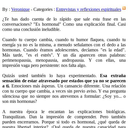
By :
Veronique
- Categories :
Entrevistas y reflexiones espirituales
¿Te has dado cuenta de lo rápido que sale esta frase en las
conversaciones? "Es hormonal" Como una explicación final. Casi
como una conclusión ineludible.
Cuando tu cuerpo cambia, cuando tu humor flaquea, cuando tu
energía ya no es la misma, a menudo señalamos con el dedo a las
hormonas. Cuando éramos adolescentes, decíamos "es la edad".
Más tarde, "es el estrés". Y un día aparecen otras palabras:
perimenopausia, menopausia, andropausia. Y con ellas, una
impresión vaga pero persistente: nos falta algo.
Quizás usted también lo haya experimentado.
Esa extraña
sensación de estar atravesado por estados que ya no se parecen
a ti.
Emociones más ásperas. Un cansancio diferente. Una relación
con tu cuerpo que cambia, a veces sin previo aviso. Y esa pregunta
silenciosa que no siempre nos atrevemos a formular: ¿Soy yo... o
son mis hormonas?
A nuestra época le encantan las explicaciones biológicas.
Tranquilizan. Dan la impresión de comprender. Pero también
pueden encerrarnos. Porque si todo es hormonal, ¿qué queda de
nuestra libertad interior? ¿Qué queda de nuestra capacidad para