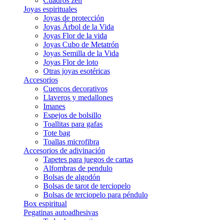
Cuadros zen
Joyas espirituales
Joyas de protección
Joyas Árbol de la Vida
Joyas Flor de la vida
Joyas Cubo de Metatrón
Joyas Semilla de la Vida
Joyas Flor de loto
Otras joyas esotéricas
Accesorios
Cuencos decorativos
Llaveros y medallones
Imanes
Espejos de bolsillo
Toallitas para gafas
Tote bag
Toallas microfibra
Accesorios de adivinación
Tapetes para juegos de cartas
Alfombras de pendulo
Bolsas de algodón
Bolsas de tarot de terciopelo
Bolsas de terciopelo para péndulo
Box espiritual
Pegatinas autoadhesivas