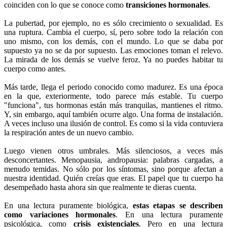
coinciden con lo que se conoce como
transiciones hormonales
.
La pubertad, por ejemplo, no es sólo crecimiento o sexualidad. Es
una ruptura. Cambia el cuerpo, sí, pero sobre todo la relación con
uno mismo, con los demás, con el mundo. Lo que se daba por
supuesto ya no se da por supuesto. Las emociones toman el relevo.
La mirada de los demás se vuelve feroz. Ya no puedes habitar tu
cuerpo como antes.
Más tarde, llega el periodo conocido como madurez. Es una época
en la que, exteriormente, todo parece más estable. Tu cuerpo
"funciona", tus hormonas están más tranquilas, mantienes el ritmo.
Y, sin embargo, aquí también ocurre algo. Una forma de instalación.
A veces incluso una ilusión de control. Es como si la vida contuviera
la respiración antes de un nuevo cambio.
Luego vienen otros umbrales. Más silenciosos, a veces más
desconcertantes. Menopausia, andropausia: palabras cargadas, a
menudo temidas. No sólo por los síntomas, sino porque afectan a
nuestra identidad. Quién creías que eras. El papel que tu cuerpo ha
desempeñado hasta ahora sin que realmente te dieras cuenta.
En una lectura puramente biológica,
estas etapas se describen
como variaciones hormonales
. En una lectura puramente
psicológica, como
crisis existenciales
. Pero en una lectura