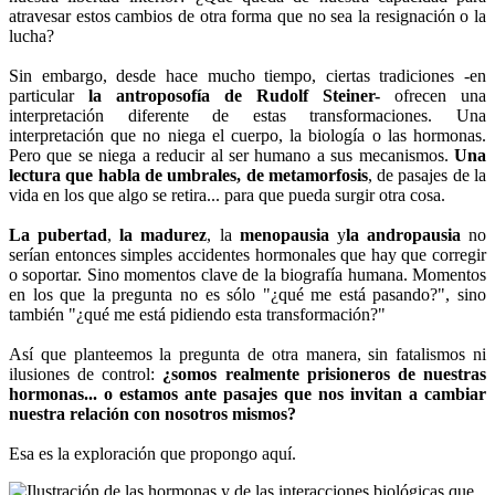
atravesar estos cambios de otra forma que no sea la resignación o la
lucha?
Sin embargo, desde hace mucho tiempo, ciertas tradiciones -en
particular
la antroposofía de Rudolf Steiner-
ofrecen una
interpretación diferente de estas transformaciones. Una
interpretación que no niega el cuerpo, la biología o las hormonas.
Pero que se niega a reducir al ser humano a sus mecanismos.
Una
lectura que habla de umbrales, de metamorfosis
, de pasajes de la
vida en los que algo se retira... para que pueda surgir otra cosa.
La pubertad
,
la madurez
, la
menopausia
y
la andropausia
no
serían entonces simples accidentes hormonales que hay que corregir
o soportar. Sino momentos clave de la biografía humana. Momentos
en los que la pregunta no es sólo "¿qué me está pasando?", sino
también "¿qué me está pidiendo esta transformación?"
Así que planteemos la pregunta de otra manera, sin fatalismos ni
ilusiones de control:
¿somos realmente prisioneros de nuestras
hormonas... o estamos ante pasajes que nos invitan a cambiar
nuestra relación con nosotros mismos?
Esa es la exploración que propongo aquí.