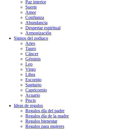
Paz interior
Suerte
Amor
Confianza
Abundancia
Despertar espiritual
Armonización
Signos del zodiaco
Aries
Tauro
Cáncer
Géminis
Leo
Virgo
Libra
Escorpio
Sagitario
Capricornio
Acuario
Piscis
Ideas de regalos
Regalos día del padre
Regalos día de la madre
Regalos bienestar
Regalos para mujeres