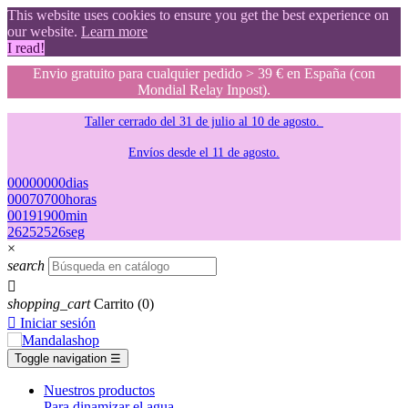
This website uses cookies to ensure you get the best experience on
our website.
Learn more
I read!
Envio gratuito para cualquier pedido > 39 € en España (con
Mondial Relay Inpost).
Taller cerrado del 31 de julio al 10 de agosto.
Envíos desde el 11 de agosto.
00
00
00
00
dias
00
07
07
00
horas
00
19
19
00
min
25
24
24
25
seg
×
search

shopping_cart
Carrito
(0)

Iniciar sesión
Toggle navigation
☰
Nuestros productos
Para dinamizar el agua