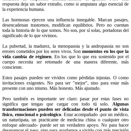
respuesta deja un sabor extraño, como si amputara algo esencial de
la experiencia humana.
Las hormonas ejercen una influencia innegable. Marcan pasajes,
desencadenan trastornos, modifican equilibrios. Pero no cuentan
toda la historia de lo que somos. No son, por sí solas, portadoras del
significado de lo que vivimos.
La pubertad, la madurez, la menopausia y la andropausia no son
errores cometidos por los seres vivos. Son
momentos en los que la
vida cambia de régimen
. En los que lo que era sostenido por el
cuerpo necesita ser retomado de una manera diferente, más
consciente.
Estos pasajes pueden ser vividos como pérdidas injustas. O como
invitaciones exigentes. No para ser "mejor", sino para estar más
presente con uno mismo. Más honesto. Más ajustado.
Pero también es importante ser claro: pasar por estas fases no
significa que tengas que cargar con todo tú solo.
Algunas
transformaciones pueden ser delicadas desde el punto de vista
físico, emocional o psicológico
. Estar acompañado -por un médico,
un naturópata, un practicante de medicina china o cualquier otro
enfoque adecuado- puede ser un verdadero apoyo. No para hacer
desaparecer el paso, sino para ayudarnos a vivirlo con más precisión