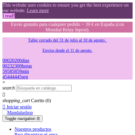
This website uses cookies to ensure you get the best experience on
our website.
Learn more
I read!
Envio gratuito para cualquier pedido > 39 € en España (con
Mondial Relay Inpost).
Taller cerrado del 31 de julio al 10 de agosto.
Envíos desde el 11 de agosto.
00
02
02
00
dias
00
23
23
00
horas
59
58
58
59
min
44
43
43
44
seg
×
search

shopping_cart
Carrito
(0)

Iniciar sesión
Toggle navigation
☰
Nuestros productos
Para dinamizar el agua