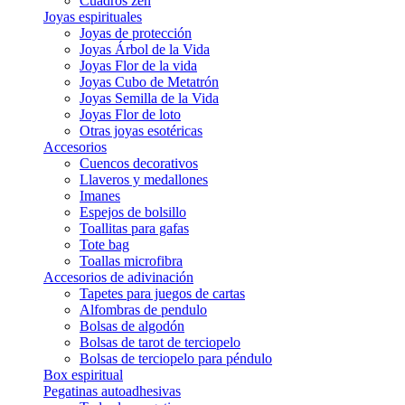
Cuadros zen
Joyas espirituales
Joyas de protección
Joyas Árbol de la Vida
Joyas Flor de la vida
Joyas Cubo de Metatrón
Joyas Semilla de la Vida
Joyas Flor de loto
Otras joyas esotéricas
Accesorios
Cuencos decorativos
Llaveros y medallones
Imanes
Espejos de bolsillo
Toallitas para gafas
Tote bag
Toallas microfibra
Accesorios de adivinación
Tapetes para juegos de cartas
Alfombras de pendulo
Bolsas de algodón
Bolsas de tarot de terciopelo
Bolsas de terciopelo para péndulo
Box espiritual
Pegatinas autoadhesivas