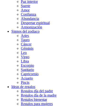
Paz interior
Suerte
Amor
Confianza
Abundancia
Despertar espiritual
Armonización
Signos del zodiaco
Aries
Tauro
Cáncer
Géminis
Leo
Virgo
Libra
Escorpio
Sagitario
Capricornio
Acuario
Piscis
Ideas de regalos
Regalos día del padre
Regalos día de la madre
Regalos bienestar
Regalos para mujeres