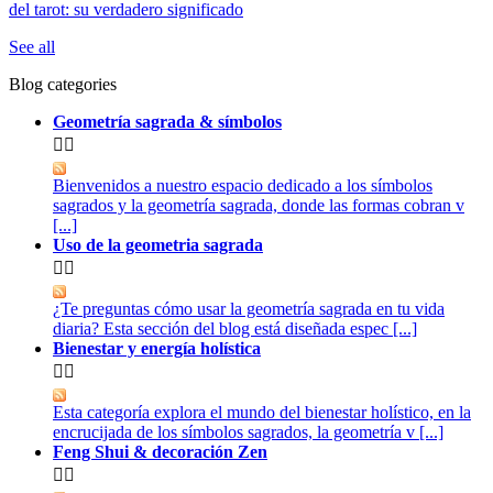
del tarot: su verdadero significado
See all
Blog categories
Geometría sagrada & símbolos


Bienvenidos a nuestro espacio dedicado a los símbolos
sagrados y la geometría sagrada, donde las formas cobran v
[...]
Uso de la geometria sagrada


¿Te preguntas cómo usar la geometría sagrada en tu vida
diaria? Esta sección del blog está diseñada espec [...]
Bienestar y energía holística


Esta categoría explora el mundo del bienestar holístico, en la
encrucijada de los símbolos sagrados, la geometría v [...]
Feng Shui & decoración Zen

