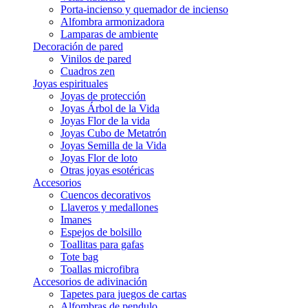
Porta-incienso y quemador de incienso
Alfombra armonizadora
Lamparas de ambiente
Decoración de pared
Vinilos de pared
Cuadros zen
Joyas espirituales
Joyas de protección
Joyas Árbol de la Vida
Joyas Flor de la vida
Joyas Cubo de Metatrón
Joyas Semilla de la Vida
Joyas Flor de loto
Otras joyas esotéricas
Accesorios
Cuencos decorativos
Llaveros y medallones
Imanes
Espejos de bolsillo
Toallitas para gafas
Tote bag
Toallas microfibra
Accesorios de adivinación
Tapetes para juegos de cartas
Alfombras de pendulo