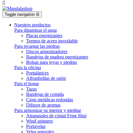

Toggle navigation
☰
Nuestros productos
Para dinamizar el agua
Placas energizantes
Termos de acero inoxidable
Para recargar las piedras
Discos armonizadores
Bandejas de madera energizantes
Bolsas para joyas y piedras
Para la oficina
Portalápices
Alfombrillas de ratón
Para el hogar
Tazas
Bandejas de comida
Cajas metálicas redondas
Difusor de aromas
Para armonizar su interior y meditar
Atrapasoles de cristal Feng Shui
Wind spinners
Portavelas
Velas naturales