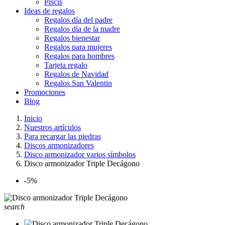
Piscis
Ideas de regalos
Regalos día del padre
Regalos día de la madre
Regalos bienestar
Regalos para mujeres
Regalos para hombres
Tarjeta regalo
Regalos de Navidad
Regalos San Valentin
Promociones
Blog
Inicio
Nuestros artículos
Para recargar las piedras
Discos armonizadores
Disco armonizador varios símbolos
Disco armonizador Triple Decágono
-5%
search