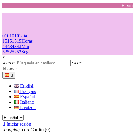
Envio 
01
01
01
01
día
15
15
15
15
Horas
43
43
43
43
Min
52
52
52
52
Seg
×
search
clear
Idioma:

English
Français
Español
Italiano
Deutsch

Iniciar sesión
shopping_cart
Carrito
(0)