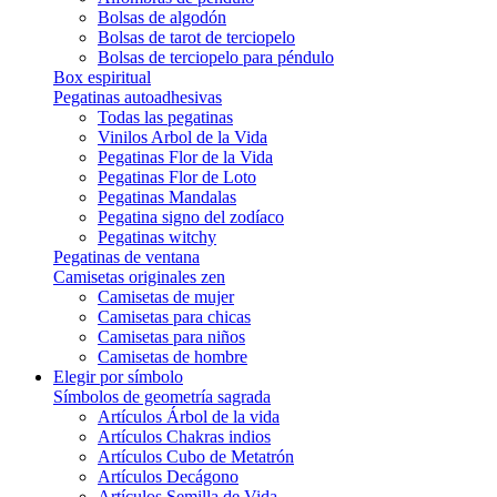
Bolsas de algodón
Bolsas de tarot de terciopelo
Bolsas de terciopelo para péndulo
Box espiritual
Pegatinas autoadhesivas
Todas las pegatinas
Vinilos Arbol de la Vida
Pegatinas Flor de la Vida
Pegatinas Flor de Loto
Pegatinas Mandalas
Pegatina signo del zodíaco
Pegatinas witchy
Pegatinas de ventana
Camisetas originales zen
Camisetas de mujer
Camisetas para chicas
Camisetas para niños
Camisetas de hombre
Elegir por símbolo
Símbolos de geometría sagrada
Artículos Árbol de la vida
Artículos Chakras indios
Artículos Cubo de Metatrón
Artículos Decágono
Artículos Semilla de Vida