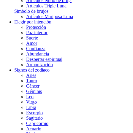
Artículos Nudo de bruja
Artículos Triple Luna
Simbolo de brujos
Artículos Mariposa Luna
Elegir por intención
Protección
Paz interior
Suerte
Amor
Confianza
Abundancia
Despertar espiritual
Armonización
Signos del zodiaco
Aries
Tauro
Cáncer
Géminis
Leo
Virgo
Libra
Escorpio
Sagitario
Capricornio
Acuario