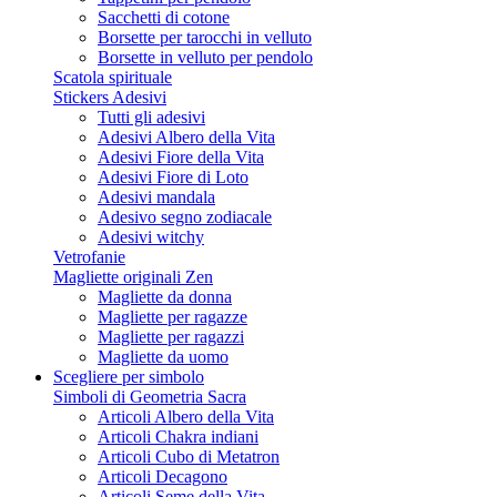
Sacchetti di cotone
Borsette per tarocchi in velluto
Borsette in velluto per pendolo
Scatola spirituale
Stickers Adesivi
Tutti gli adesivi
Adesivi Albero della Vita
Adesivi Fiore della Vita
Adesivi Fiore di Loto
Adesivi mandala
Adesivo segno zodiacale
Adesivi witchy
Vetrofanie
Magliette originali Zen
Magliette da donna
Magliette per ragazze
Magliette per ragazzi
Magliette da uomo
Scegliere per simbolo
Simboli di Geometria Sacra
Articoli Albero della Vita
Articoli Chakra indiani
Articoli Cubo di Metatron
Articoli Decagono
Articoli Seme della Vita