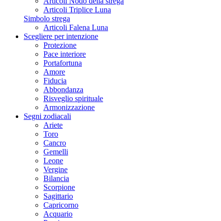
Articoli Nodo della strega
Articoli Triplice Luna
Simbolo strega
Articoli Falena Luna
Scegliere per intenzione
Protezione
Pace interiore
Portafortuna
Amore
Fiducia
Abbondanza
Risveglio spirituale
Armonizzazione
Segni zodiacali
Ariete
Toro
Cancro
Gemelli
Leone
Vergine
Bilancia
Scorpione
Sagittario
Capricorno
Acquario