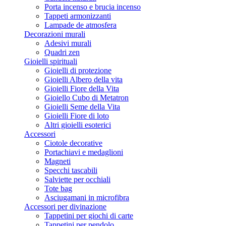
Porta incenso e brucia incenso
Tappeti armonizzanti
Lampade de atmosfera
Decorazioni murali
Adesivi murali
Quadri zen
Gioielli spirituali
Gioielli di protezione
Gioielli Albero della vita
Gioielli Fiore della Vita
Gioiello Cubo di Metatron
Gioielli Seme della Vita
Gioielli Fiore di loto
Altri gioielli esoterici
Accessori
Ciotole decorative
Portachiavi e medaglioni
Magneti
Specchi tascabili
Salviette per occhiali
Tote bag
Asciugamani in microfibra
Accessori per divinazione
Tappetini per giochi di carte
Tappetini per pendolo