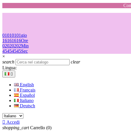
Cons
01
01
01
01
gio
16
16
16
16
Ore
02
02
02
02
Min
45
45
45
45
Sec
×
search
clear
Lingua:

English
Français
Español
Italiano
Deutsch

Accedi
shopping_cart
Carrello
(0)