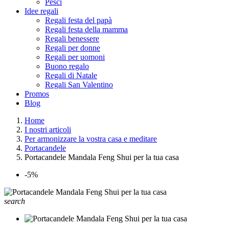
Pesci
Idee regali
Regali festa del papà
Regali festa della mamma
Regali benessere
Regali per donne
Regali per uomoni
Buono regalo
Regali di Natale
Regali San Valentino
Promos
Blog
Home
I nostri articoli
Per armonizzare la vostra casa e meditare
Portacandele
Portacandele Mandala Feng Shui per la tua casa
-5%
search