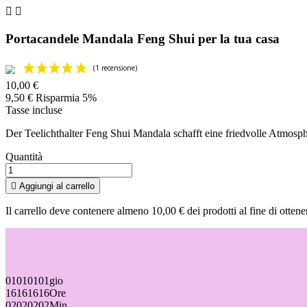


Portacandele Mandala Feng Shui per la tua casa
10,00 €
9,50 €
Risparmia 5%
Tasse incluse
Der Teelichthalter Feng Shui Mandala schafft eine friedvolle Atmosp
Quantità

Aggiungi al carrello
Il carrello deve contenere almeno 10,00 € dei prodotti al fine di ottene
01
01
01
01
gio
16
16
16
16
Ore
02
02
02
02
Min