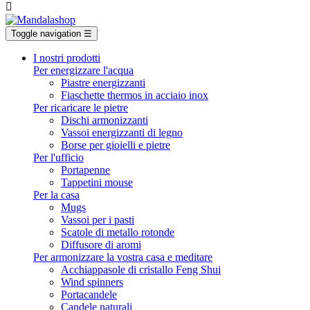

Toggle navigation
☰
I nostri prodotti
Per energizzare l'acqua
Piastre energizzanti
Fiaschette thermos in acciaio inox
Per ricaricare le pietre
Dischi armonizzanti
Vassoi energizzanti di legno
Borse per gioielli e pietre
Per l'ufficio
Portapenne
Tappetini mouse
Per la casa
Mugs
Vassoi per i pasti
Scatole di metallo rotonde
Diffusore di aromi
Per armonizzare la vostra casa e meditare
Acchiappasole di cristallo Feng Shui
Wind spinners
Portacandele
Candele naturali