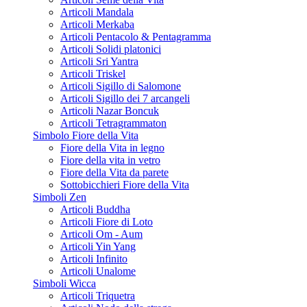
Articoli Mandala
Articoli Merkaba
Articoli Pentacolo & Pentagramma
Articoli Solidi platonici
Articoli Sri Yantra
Articoli Triskel
Articoli Sigillo di Salomone
Articoli Sigillo dei 7 arcangeli
Articoli Nazar Boncuk
Articoli Tetragrammaton
Simbolo Fiore della Vita
Fiore della Vita in legno
Fiore della vita in vetro
Fiore della Vita da parete
Sottobicchieri Fiore della Vita
Simboli Zen
Articoli Buddha
Articoli Fiore di Loto
Articoli Om - Aum
Articoli Yin Yang
Articoli Infinito
Articoli Unalome
Simboli Wicca
Articoli Triquetra